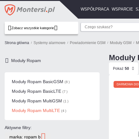
WSPÓŁPRACA
WSPARCIE
S
Zobacz wszystkie kategorie
Strona główna
Systemy alarmowe
Powiadomienie GSM
Moduły GSM
M
Moduły 
Moduły Ropam
Pokaż
50
Moduły Ropam BasicGSM
(8 )
DARMOWA DO
Moduły Ropam BasicLTE
(7 )
Moduły Ropam MultiGSM
(1 )
Moduły Ropam MultiLTE
(4 )
Aktywne filtry:
marka: ropam b