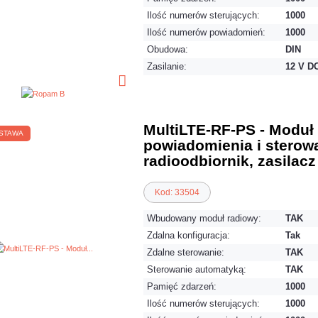
Ilość numerów sterujących:
1000
Ilość numerów powiadomień:
1000
Obudowa:
DIN
Zasilanie:
12 V D
MultiLTE-RF-PS - Moduł
STAWA
powiadomienia i sterow
radioodbiornik, zasilacz
Kod: 33504
Wbudowany moduł radiowy:
TAK
Zdalna konfiguracja:
Tak
Zdalne sterowanie:
TAK
Sterowanie automatyką:
TAK
Pamięć zdarzeń:
1000
Ilość numerów sterujących:
1000