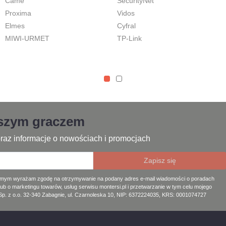
Came
SecurityNet
Proxima
Vidos
Elmes
Cyfral
MIWI-URMET
TP-Link
jszym graczem
raz informacje o nowościach i promocjach
amym wyrażam zgodę na otrzymywanie na podany adres e-mail wiadomości o poradach
lub o marketingu towarów, usług serwisu montersi.pl i przetwarzanie w tym celu mojego
. z o.o. 32-340 Zabagnie, ul. Czarnoleska 10, NIP: 6372224035, KRS: 0001074727