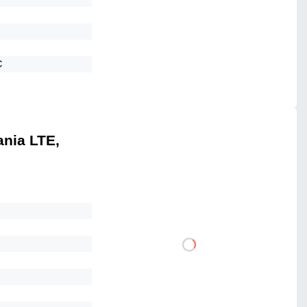
Dodaj do porównania
Mało
C
Czas realizacji:
24h
ania LTE,
1 107,00 zł
netto: 900,00 zł
DO KOSZYKA
Dodaj do porównania