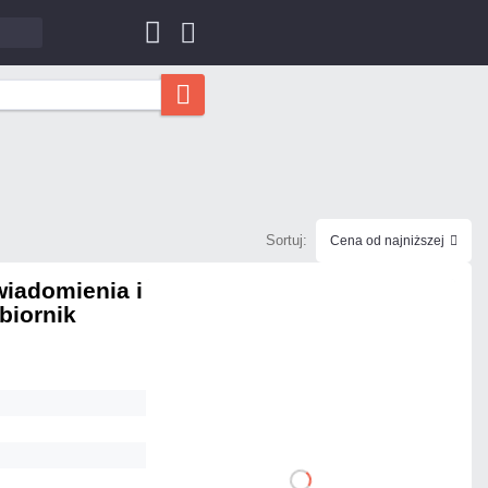
Sortuj:
Cena od najniższej
wiadomienia i
biornik
1 057,80 zł
netto: 860,00 zł