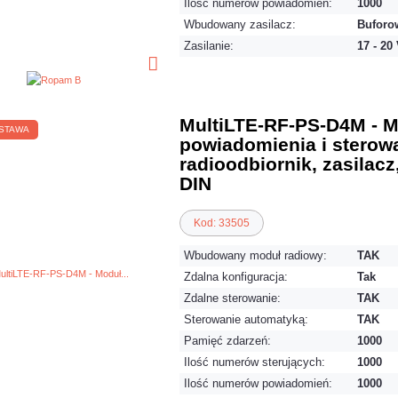
Ilość numerów powiadomień:
1000
Wbudowany zasilacz:
Buforow
Zasilanie:
17 - 20
MultiLTE-RF-PS-D4M - 
STAWA
powiadomienia i sterow
radioodbiornik, zasilac
DIN
Kod: 33505
Wbudowany moduł radiowy:
TAK
Zdalna konfiguracja:
Tak
Zdalne sterowanie:
TAK
Sterowanie automatyką:
TAK
Pamięć zdarzeń:
1000
Ilość numerów sterujących:
1000
Ilość numerów powiadomień:
1000