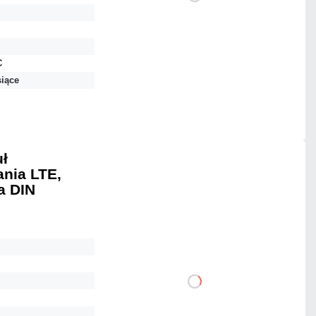
DO KOSZYKA
Dodaj do porównania
C
siące
Na zamówienie
Czas realizacji:
4 dni
uł
ania LTE,
1 103,31 zł
a DIN
netto: 897,00 zł
DO KOSZYKA