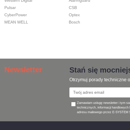
Western Digital
Alarmguard
Pulsar
CSB
CyberPower
Optex
MEAN WELL
Bosch
Newsletter
Stań się mocnie
Otrzymuj porady techniczne o
Zamawiam usługę newsletter i tym s
technicznych, informacji handlowych 
adresu mailowego przez E-SYSTEM Sp