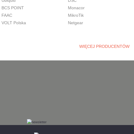
Ubiquiti
DSC
BCS POINT
Monacor
FAAC
MikroTik
VOLT Polska
Netgear
WIĘCEJ PRODUCENTÓW