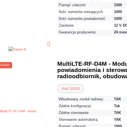
Pamięć zdarzeń:
1000
Ilość numerów sterujących:
1000
Ilość numerów powiadomień:
1000
Zasilanie:
12 V D
Gwarancja producenta:
24 mie
MultiLTE-RF-D4M - Mod
STAWA
powiadomienia i sterow
radioodbiornik, obudow
Kod: 33503
Wbudowany moduł radiowy:
TAK
Zdalna konfiguracja:
Tak
Zdalne sterowanie:
TAK
Sterowanie automatyką:
TAK
Pamięć zdarzeń:
1000