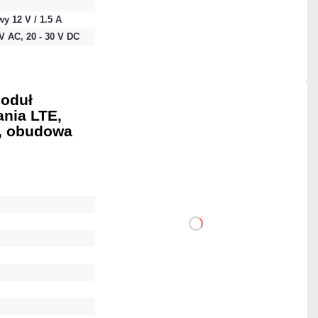
y 12 V / 1.5 A
Mało
 V AC, 20 - 30 V DC
Czas realizacji:
24h
Moduł
ania LTE,
1 174,65 zł
z, obudowa
netto: 955,00 zł
DO KOSZYKA
Dodaj do porównania
Mało