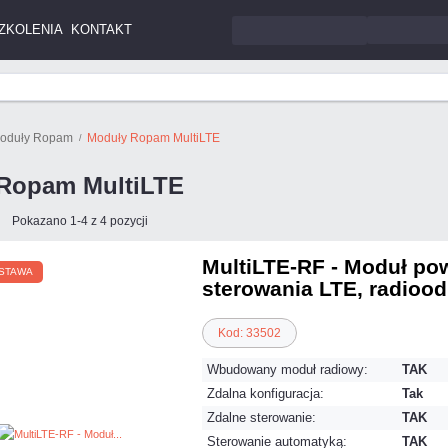
ZKOLENIA
KONTAKT
oduły Ropam
Moduły Ropam MultiLTE
Ropam MultiLTE
Pokazano 1-4 z 4 pozycji
MultiLTE-RF - Moduł po
STAWA
sterowania LTE, radiood
Kod: 33502
Wbudowany moduł radiowy:
TAK
Zdalna konfiguracja:
Tak
Zdalne sterowanie:
TAK
Sterowanie automatyką:
TAK