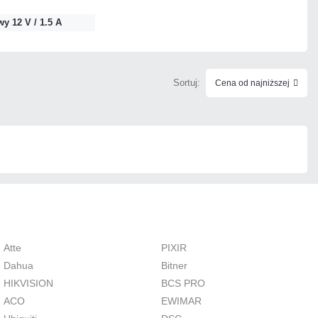
Czas realizacji:
24h
y 12 V / 1.5 A
Sortuj:
Cena od najniższej
Atte
PIXIR
Dahua
Bitner
HIKVISION
BCS PRO
ACO
EWIMAR