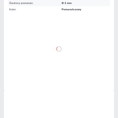
Średnica przewodu:
Ø 3 mm
Kolor:
Pomarańczowy
11,80 zł
netto: 9,59 zł
DO KOSZYKA
Dodaj do porównania
Dużo
Czas realizacji:
24h