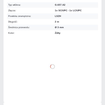
Typ włókna:
G.657.A2
Złącza:
1x SC/UPC - 1x LC/UPC
Powłoka zewnętrzna:
LSZH
Długość:
2 m
Średnica przewodu:
Ø 3 mm
Kolor:
Żółty
10,46 zł
netto: 8,50 zł
DO KOSZYKA
Dodaj do porównania
Czas realizacji:
24h