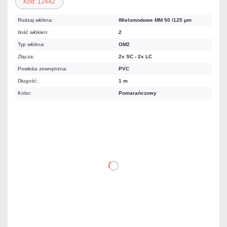
Kod: 12442
Rodzaj włókna:
Wielomodowe MM 50 /125 μm
Ilość włókien:
2
Typ włókna:
OM2
Złącza:
2x SC - 2x LC
Powłoka zewnętrzna:
PVC
Długość:
1 m
Kolor:
Pomarańczowy
22,14 zł
netto: 18,00 zł
DO KOSZYKA
Dodaj do porównania
Czas realizacji:
24h