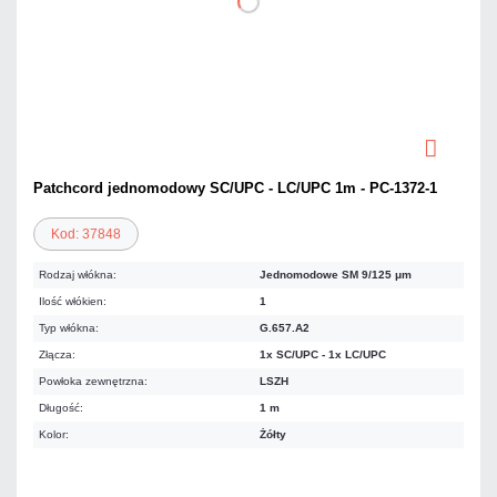
Patchcord jednomodowy SC/UPC - LC/UPC 1m - PC-1372-1
Kod: 37848
Rodzaj włókna:
Jednomodowe SM 9/125 μm
Ilość włókien:
1
Typ włókna:
G.657.A2
Złącza:
1x SC/UPC - 1x LC/UPC
Powłoka zewnętrzna:
LSZH
Długość:
1 m
Kolor:
Żółty