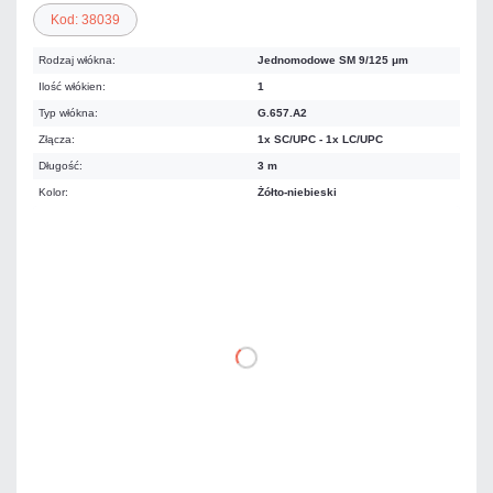
Kod: 38039
Rodzaj włókna:
Jednomodowe SM 9/125 μm
Ilość włókien:
1
Typ włókna:
G.657.A2
Złącza:
1x SC/UPC - 1x LC/UPC
Długość:
3 m
Kolor:
Żółto-niebieski
10,36 zł
netto: 8,42 zł
DO KOSZYKA
Dodaj do porównania
Dużo
Czas realizacji:
24h