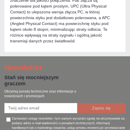
znaczenie dla jakości połączenia. Flat złącza są
polerowane pod kątem prostym, UPC (Ultra Physical
Contact) to ulepszona wersja złącza PC, w której
powierzchnia styku jest dodatkowo polerowana, a APC
(Angled Physical Contact) ma powierzchnię styku pod
kątem około 8 stopni, minimalizując straty odbicia. Te
różnice wpływają na straty sygnału i ogólną jakość
transmisji danych przez światłowód.
Newsletter
Stań się mocniejszym
graczem
Otrzymuj porady techniczne oraz informacje o
nowościach i promocjach
Zamawiam usługę newsletter i tym samym wyrażam zgodę na otrzymywanie na
podany adres e-mail wiadomości o poradach technicznych, informacji
handlowych lub o marketingu towarów, usług serwisu montersi.pl i przetwarzanie