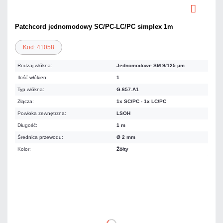
Patchcord jednomodowy SC/PC-LC/PC simplex 1m
Kod: 41058
Rodzaj włókna:
Jednomodowe SM 9/125 μm
Ilość włókien:
1
Typ włókna:
G.657.A1
Złącza:
1x SC/PC - 1x LC/PC
Powłoka zewnętrzna:
LSOH
Długość:
1 m
Średnica przewodu:
Ø 2 mm
Kolor:
Żółty
14,76 zł
netto: 12,00 zł