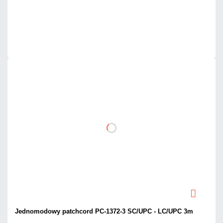
Dużo
Czas realizacji:
24h
Jednomodowy patchcord PC-1372-3 SC/UPC - LC/UPC 3m