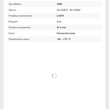
Typ włókna:
OM2
Złącza:
2x LC/LC - 2x LC/LC
Powłoka zewnętrzna:
LSOH
Długość:
5 m
Średnica przewodu:
Ø 3 mm
Kolor:
Pomarańczowy
Temperatura pracy:
-40...+70 °C
36,21 zł
netto: 29,44 zł
DO KOSZYKA
Dodaj do porównania
Dużo
Czas realizacji:
24h