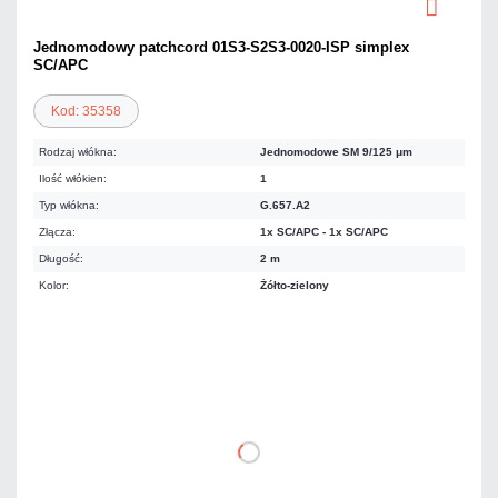
Jednomodowy patchcord 01S3-S2S3-0020-ISP simplex
SC/APC
Kod: 35358
Rodzaj włókna:
Jednomodowe SM 9/125 μm
Ilość włókien:
1
Typ włókna:
G.657.A2
Złącza:
1x SC/APC - 1x SC/APC
Długość:
2 m
Kolor:
Żółto-zielony
10,12 zł
netto: 8,23 zł
DO KOSZYKA
Dodaj do porównania