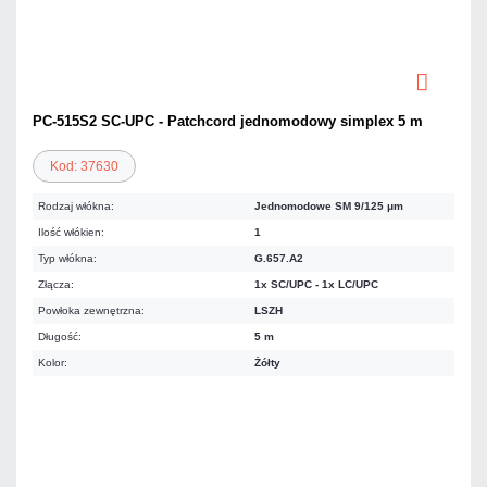
PC-515S2 SC-UPC - Patchcord jednomodowy simplex 5 m
Kod: 37630
Rodzaj włókna:
Jednomodowe SM 9/125 μm
Ilość włókien:
1
Typ włókna:
G.657.A2
Złącza:
1x SC/UPC - 1x LC/UPC
Powłoka zewnętrzna:
LSZH
Długość:
5 m
Kolor:
Żółty
12,30 zł
netto: 10,00 zł