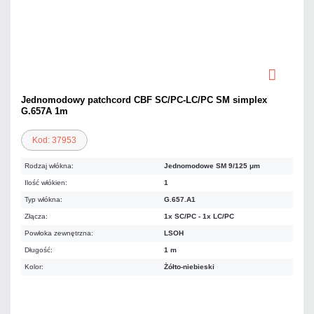
Jednomodowy patchcord CBF SC/PC-LC/PC SM simplex
G.657A 1m
Kod: 37953
Rodzaj włókna:
Jednomodowe SM 9/125 μm
Ilość włókien:
1
Typ włókna:
G.657.A1
Złącza:
1x SC/PC - 1x LC/PC
Powłoka zewnętrzna:
LSOH
Długość:
1 m
Kolor:
Żółto-niebieski
8,57 zł