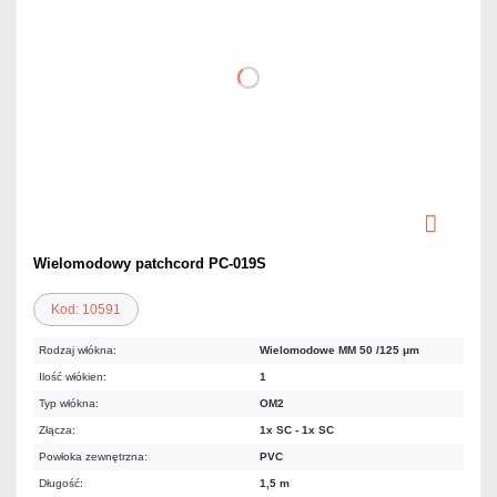
Wielomodowy patchcord PC-019S
Kod: 10591
Rodzaj włókna:
Wielomodowe MM 50 /125 μm
Ilość włókien:
1
Typ włókna:
OM2
Złącza:
1x SC - 1x SC
Powłoka zewnętrzna:
PVC
Długość:
1,5 m