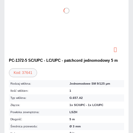
PC-1372-5 SC/UPC - LC/UPC - patchcord jednomodowy 5 m
Kod: 37641
Rodzaj włókna:
Jednomodowe SM 9/125 μm
Ilość włókien:
1
Typ włókna:
G.657.A2
Złącza:
1x SC/UPC - 1x LC/UPC
Powłoka zewnętrzna:
LSZH
Długość:
5 m
Średnica przewodu:
Ø 3 mm