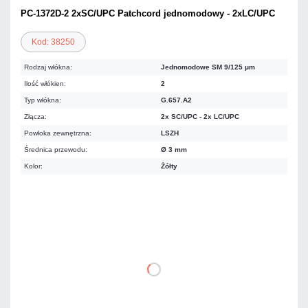
PC-1372D-2 2xSC/UPC Patchcord jednomodowy - 2xLC/UPC
Kod: 38250
Rodzaj włókna:
Jednomodowe SM 9/125 μm
Ilość włókien:
2
Typ włókna:
G.657.A2
Złącza:
2x SC/UPC - 2x LC/UPC
Powłoka zewnętrzna:
LSZH
Średnica przewodu:
Ø 3 mm
Kolor:
Żółty
20,91 zł
netto: 17,00 zł
DO KOSZYKA
Dodaj do porównania