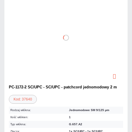
PC-1172-2 SC/UPC - SC/UPC - patchcord jednomodowy 2 m
Kod: 37640
Rodzaj włókna:
Jednomodowe SM 9/125 μm
Ilość włókien:
1
Typ włókna:
G.657.A2
Złącza:
1x SC/UPC - 1x SC/UPC