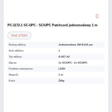
PC-1172-1 SC-UPC - SC/UPC Patchcord jednomodowy 1 m
Kod: 37552
Rodzaj włókna:
Jednomodowe SM 9/125 μm
Ilość włókien:
1
Typ włókna:
G.657.A2
Złącza:
1x SC/UPC - 1x SC/UPC
Powłoka zewnętrzna:
LSZH
Długość:
1 m
Kolor:
Żółty
9,84 zł
netto: 8,00 zł