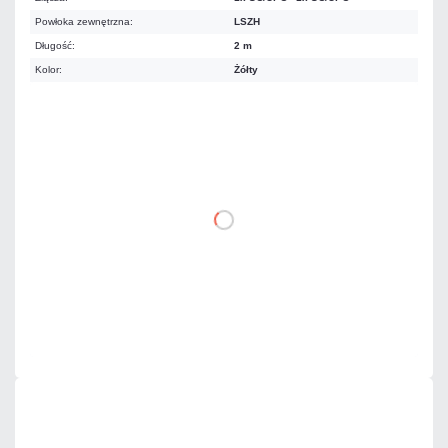
Powłoka zewnętrzna:
LSZH
Długość:
2 m
Kolor:
Żółty
11,07 zł
netto: 9,00 zł
DO KOSZYKA
Dodaj do porównania
Dużo
Czas realizacji:
24h