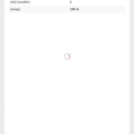
Ilość kanałów:
1
Zasięg:
100 m
46,74 zł
netto: 38,00 zł
DO KOSZYKA
Dodaj do porównania
Dużo
Czas realizacji:
24h