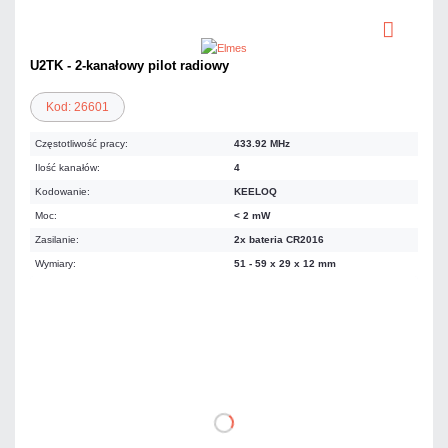
U2TK - 2-kanałowy pilot radiowy
Kod: 26601
Częstotliwość pracy:
433.92 MHz
Ilość kanałów:
4
Kodowanie:
KEELOQ
Moc:
< 2 mW
Zasilanie:
2x bateria CR2016
Wymiary:
51 - 59 x 29 x 12 mm
52,03 zł
netto: 42,30 zł
DO KOSZYKA