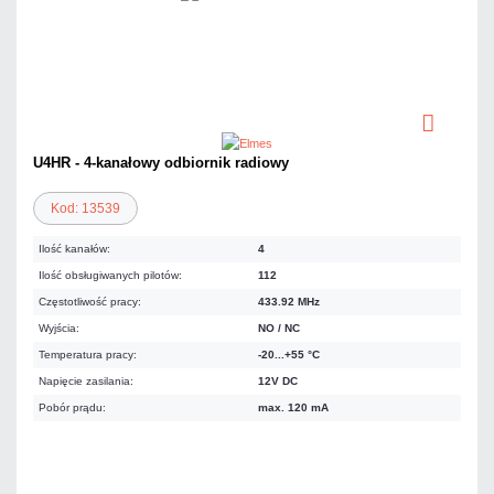
U4HR - 4-kanałowy odbiornik radiowy
Kod: 13539
Ilość kanałów:
4
Ilość obsługiwanych pilotów:
112
Częstotliwość pracy:
433.92 MHz
Wyjścia:
NO / NC
Temperatura pracy:
-20...+55 °C
Napięcie zasilania:
12V DC
Pobór prądu:
max. 120 mA
109,47 zł
netto: 89,00 zł