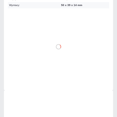
Wymiary:
50 x 39 x 14 mm
51,66 zł
netto: 42,00 zł
DO KOSZYKA
Dodaj do porównania
Dużo
Czas realizacji:
24h