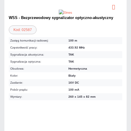
WSS - Bezprzewodowy sygnalizator optyczno-akustyczny
Kod: 02587
Zasięg komunikacji radiowej:
100 m
Częstotliwość pracy:
433.92 MHz
Sygnalizacja akustyczna:
TAK
Sygnalizacja optyczna:
TAK
Obudowa:
Hermetyczna
Kolor:
Biały
Zasilanie:
16V DC
Pobór prądu:
100 mA
Wymiary:
260 x 145 x 82 mm
295,20 zł
netto: 240,00 zł