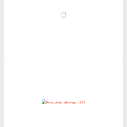
DO KOSZYKA
Dodaj do porównania
Dużo
Czas realizacji:
24h