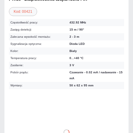
Kod: 00421
Częstotliwość pracy:
432.92 MHz
Zasięg detekcji:
15 m / 90°
Zalecana wysokość montażu:
2 - 3 m
Sygnalizacja optyczna:
Dioda LED
Kolor:
Biały
Temperatura pracy:
0...+40 °C
Zasilanie:
3 V
Pobór prądu:
Czuwanie - 0.02 mA / nadawanie - 15
mA
Wymiary:
50 x 62 x 95 mm
93,05 zł
netto: 75,65 zł