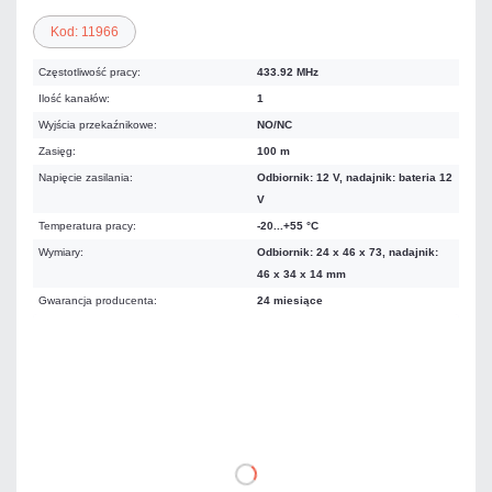
Kod: 11966
Częstotliwość pracy:
433.92 MHz
Ilość kanałów:
1
Wyjścia przekaźnikowe:
NO/NC
Zasięg:
100 m
Napięcie zasilania:
Odbiornik: 12 V, nadajnik: bateria 12
V
Temperatura pracy:
-20...+55 °C
Wymiary:
Odbiornik: 24 x 46 x 73, nadajnik:
46 x 34 x 14 mm
Gwarancja producenta:
24 miesiące
138,99 zł
netto: 113,00 zł
DO KOSZYKA