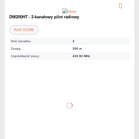
DW200HT - 2-kanałowy pilot radiowy
Kod: 01596
Ilość kanałów:
2
Zasięg:
200 m
Częstotliwość pracy:
433.92 MHz
70,11 zł
netto: 57,00 zł
DO KOSZYKA
Dodaj do porównania
Mało