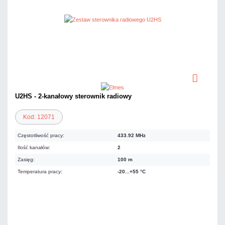
U2HS - 2-kanałowy sterownik radiowy
Kod: 12071
Częstotliwość pracy:
433.92 MHz
Ilość kanałów:
2
Zasięg:
100 m
Temperatura pracy:
-20...+55 °C
159,90 zł
netto: 130,00 zł