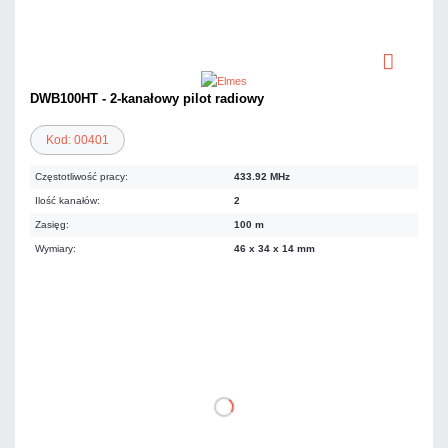
DWB100HT - 2-kanałowy pilot radiowy
Kod: 00401
Częstotliwość pracy:
433.92 MHz
Ilość kanałów:
2
Zasięg:
100 m
Wymiary:
46 x 34 x 14 mm
47,97 zł
netto: 39,00 zł
DO KOSZYKA