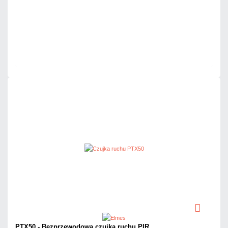
Dodaj do porównania
Dużo
Czas realizacji:
24h
PTX50 - Bezprzewodowa czujka ruchu PIR