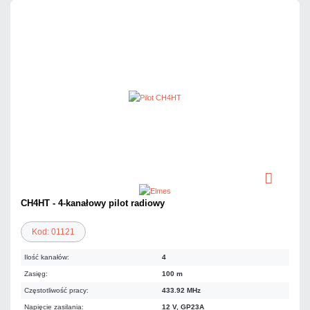
CH4HT - 4-kanałowy pilot radiowy
Kod: 01121
Ilość kanałów:
4
Zasięg:
100 m
Częstotliwość pracy:
433.92 MHz
Napięcie zasilania:
12 V, GP23A