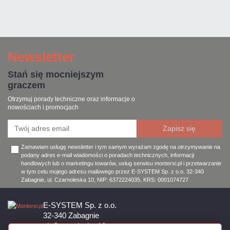
Newsletter
Stań się mocniejszym
graczem
Otrzymuj porady techniczne oraz informacje o
nowościach i promocjach
Zamawiam usługę newsletter i tym samym wyrażam zgodę na otrzymywanie na
podany adres e-mail wiadomości o poradach technicznych, informacji
handlowych lub o marketingu towarów, usług serwisu montersi.pl i przetwarzanie
w tym celu mojego adresu mailowego przez E-SYSTEM Sp. z o.o. 32-340
Zabagnie, ul. Czarnoleska 10, NIP: 6372224035, KRS: 0001074727
E-SYSTEM Sp. z o.o.
32-340 Zabagnie
ul. Czarnoleska 10