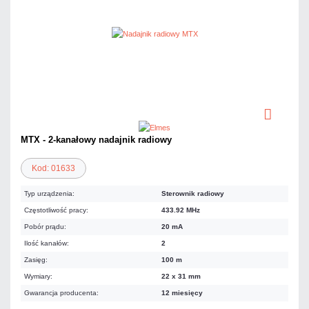
MTX - 2-kanałowy nadajnik radiowy
Kod: 01633
Typ urządzenia:
Sterownik radiowy
Częstotliwość pracy:
433.92 MHz
Pobór prądu:
20 mA
Ilość kanałów:
2
Zasięg:
100 m
Wymiary:
22 x 31 mm
Gwarancja producenta:
12 miesięcy