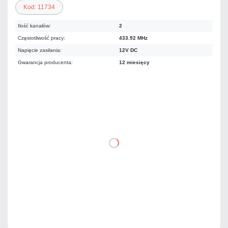
Kod: 11734
Ilość kanałów:
2
Częstotliwość pracy:
433.92 MHz
Napięcie zasilania:
12V DC
Gwarancja producenta:
12 miesięcy
71,34 zł
netto: 58,00 zł
DO KOSZYKA
Dodaj do porównania
Mało
Czas realizacji:
24h