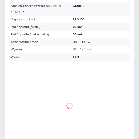
Stopień zabezpieczenia wg PN-EN
Grade 3
50131-1:
Napięcie zasilania:
12 V DC
Pobór prądu (średni):
70 mA
Pobór prądu (maksymalny):
80 mA
Temperatura pracy:
-10...+55 °C
Wymiary:
68 x 140 mm
Waga:
64 g
703,56 zł
netto: 572,00 zł
DO KOSZYKA
Dodaj do porównania
Dużo