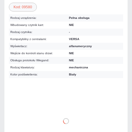
Kod: 09580
Rodzaj urządzenia:
Pełna obsługa
Wbudowany czytnik kart:
NIE
Rodzaj czytnika:
-
Kompatybilny z centralami:
VERSA
Wyświetlacz:
alfanumeryczny
Wejście do kontroli stanu drzwi:
NIE
Obsługa protokołu Wiegand:
NIE
Rodzaj klawiatury:
mechaniczna
Kolor podświetlenia:
Biały
453,87 zł
netto: 369,00 zł
DO KOSZYKA