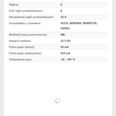
Wyjścia:
8
Ilość wyjść przekaźnikowych:
8
Obciążalność wyjść przekaźnikowych:
16 A
Kompatybilny z centralami:
ACCO, INTEGRA, PERFECTA,
VERSA
Możliwość pracy autonomicznej:
NIE
Napięcie zasilania:
12 V DC
Pobór prądu (średni):
35 mA
Pobór prądu (maksymalny):
310 mA
Temperatura pracy:
-10...+55 °C
525,21 zł
netto: 427,00 zł
DO KOSZYKA
Dodaj do porównania