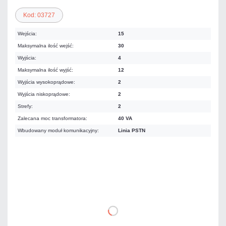
Kod: 03727
Wejścia:
15
Maksymalna ilość wejść:
30
Wyjścia:
4
Maksymalna ilość wyjść:
12
Wyjścia wysokoprądowe:
2
Wyjścia niskoprądowe:
2
Strefy:
2
Zalecana moc transformatora:
40 VA
Wbudowany moduł komunikacyjny:
Linia PSTN
541,20 zł
netto: 440,00 zł
DO KOSZYKA