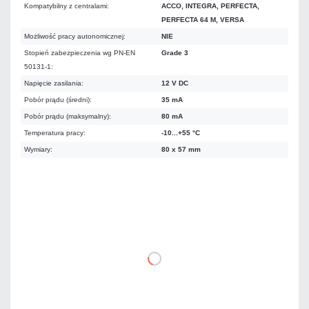
Kompatybilny z centralami:
ACCO, INTEGRA, PERFECTA,
PERFECTA 64 M, VERSA
Możliwość pracy autonomicznej:
NIE
Stopień zabezpieczenia wg PN-EN
Grade 3
50131-1:
Napięcie zasilania:
12 V DC
Pobór prądu (średni):
35 mA
Pobór prądu (maksymalny):
80 mA
Temperatura pracy:
-10...+55 °C
Wymiary:
80 x 57 mm
226,32 zł
netto: 184,00 zł
DO KOSZYKA
Dodaj do porównania