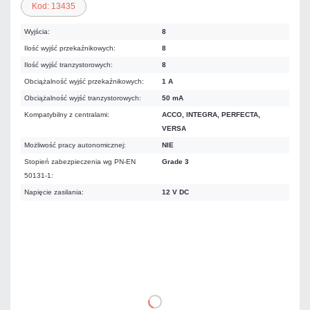
Kod: 13435
Wyjścia:
8
Ilość wyjść przekaźnikowych:
8
Ilość wyjść tranzystorowych:
8
Obciążalność wyjść przekaźnikowych:
1 A
Obciążalność wyjść tranzystorowych:
50 mA
Kompatybilny z centralami:
ACCO, INTEGRA, PERFECTA,
VERSA
Możliwość pracy autonomicznej:
NIE
Stopień zabezpieczenia wg PN-EN
Grade 3
50131-1:
Napięcie zasilania:
12 V DC
338,25 zł
netto: 275,00 zł
DO KOSZYKA