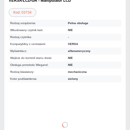
VERSA-LCD-GR - Manipulator LCD
Kod: 03734
Rodzaj urządzenia:
Pełna obsługa
Wbudowany czytnik kart:
NIE
Rodzaj czytnika:
-
Kompatybilny z centralami:
VERSA
Wyświetlacz:
alfanumeryczny
Wejście do kontroli stanu drzwi:
NIE
Obsługa protokołu Wiegand:
NIE
Rodzaj klawiatury:
mechaniczna
Kolor podświetlenia:
zielony
404,67 zł
netto: 329,00 zł
DO KOSZYKA