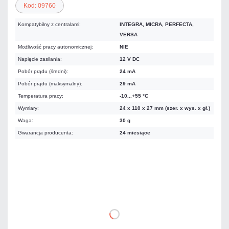
Kod: 09760
Kompatybilny z centralami:
INTEGRA, MICRA, PERFECTA,
VERSA
Możliwość pracy autonomicznej:
NIE
Napięcie zasilania:
12 V DC
Pobór prądu (średni):
24 mA
Pobór prądu (maksymalny):
29 mA
Temperatura pracy:
-10...+55 °C
Wymiary:
24 x 110 x 27 mm (szer. x wys. x gł.)
Waga:
30 g
Gwarancja producenta:
24 miesiące
233,70 zł
netto: 190,00 zł
DO KOSZYKA