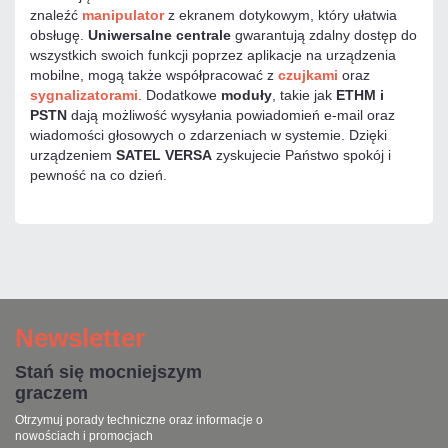
znaleźć
manipulator
z ekranem dotykowym, który ułatwia
obsługę.
Uniwersalne centrale
gwarantują zdalny dostęp do
wszystkich swoich funkcji poprzez aplikacje na urządzenia
mobilne, mogą także współpracować z
czujkami
oraz
sygnalizatorami
. Dodatkowe
moduły
, takie jak
ETHM i
PSTN
dają możliwość wysyłania powiadomień e-mail oraz
wiadomości głosowych o zdarzeniach w systemie. Dzięki
urządzeniem
SATEL VERSA
zyskujecie Państwo spokój i
pewność na co dzień.
Newsletter
Stań się mocniejszym
graczem
Otrzymuj porady techniczne oraz informacje o
nowościach i promocjach