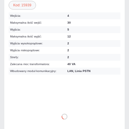
Kod: 15939
Wejścia:
4
Maksymalna ilość wejść:
30
Wyjścia:
5
Maksymalna ilość wyjść:
12
Wyjścia wysokoprądowe:
2
Wyjścia niskoprądowe:
2
Strefy:
2
Zalecana moc transformatora:
40 VA
Wbudowany moduł komunikacyjny:
LAN, Linia PSTN
1 163,58 zł
netto: 946,00 zł
DO KOSZYKA