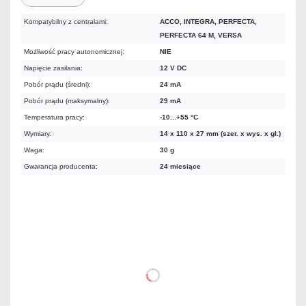
Kompatybilny z centralami:
ACCO, INTEGRA, PERFECTA,
PERFECTA 64 M, VERSA
Możliwość pracy autonomicznej:
NIE
Napięcie zasilania:
12 V DC
Pobór prądu (średni):
24 mA
Pobór prądu (maksymalny):
29 mA
Temperatura pracy:
-10...+55 °C
Wymiary:
14 x 110 x 27 mm (szer. x wys. x gł.)
Waga:
30 g
Gwarancja producenta:
24 miesiące
322,26 zł
netto: 262,00 zł
DO KOSZYKA