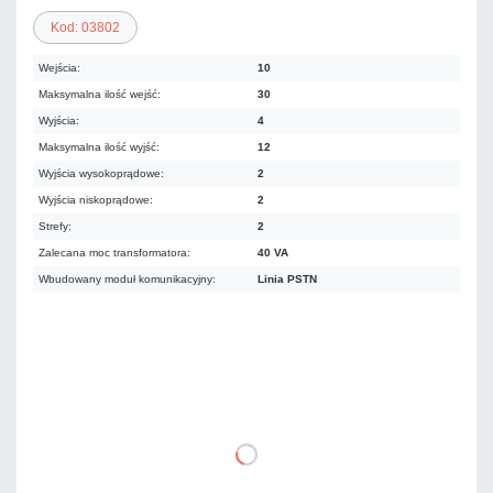
Kod: 03802
Wejścia:
10
Maksymalna ilość wejść:
30
Wyjścia:
4
Maksymalna ilość wyjść:
12
Wyjścia wysokoprądowe:
2
Wyjścia niskoprądowe:
2
Strefy:
2
Zalecana moc transformatora:
40 VA
Wbudowany moduł komunikacyjny:
Linia PSTN
926,19 zł
netto: 753,00 zł
DO KOSZYKA