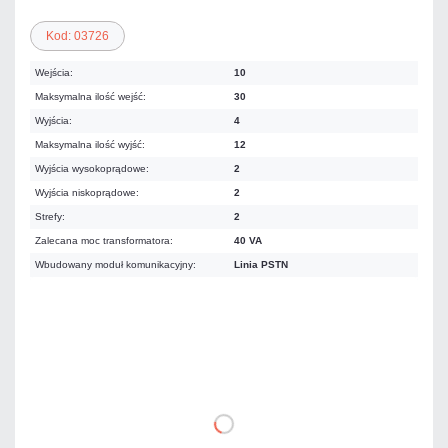
Kod: 03726
Wejścia:
10
Maksymalna ilość wejść:
30
Wyjścia:
4
Maksymalna ilość wyjść:
12
Wyjścia wysokoprądowe:
2
Wyjścia niskoprądowe:
2
Strefy:
2
Zalecana moc transformatora:
40 VA
Wbudowany moduł komunikacyjny:
Linia PSTN
453,87 zł
netto: 369,00 zł
DO KOSZYKA