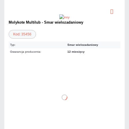
Molykote Multilub - Smar wielozadaniowy
Kod: 35456
Typ:
Smar wielozadaniowy
Gwarancja producenta:
12 miesięcy
39,36 zł
netto: 32,00 zł
DO KOSZYKA
Dodaj do porównania
Dużo