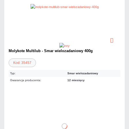
Molykote Multilub - Smar wielozadaniowy 400g
Kod: 35457
Typ:
Smar wielozadaniowy
Gwarancja producenta:
12 miesięcy
130,38 zł
netto: 106,00 zł