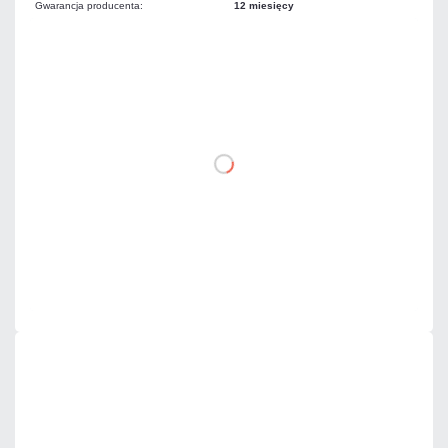
Gwarancja producenta:
12 miesięcy
51,05 zł
netto: 41,50 zł
DO KOSZYKA
Dodaj do porównania
Na zamówienie
Czas realizacji:
72h