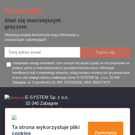
Newsletter
Stań się mocniejszym
graczem
Otrzymuj porady techniczne oraz informacje o
nowościach i promocjach
Zamawiam usługę newsletter i tym samym wyrażam zgodę na otrzymywanie na
podany adres e-mail wiadomości o poradach technicznych, informacji
handlowych lub o marketingu towarów, usług serwisu montersi.pl i przetwarzanie
w tym celu mojego adresu mailowego przez E-SYSTEM Sp. z o.o. 32-340
Zabagnie, ul. Czarnoleska 10, NIP: 6372224035, KRS: 0001074727
E-SYSTEM Sp. z o.o.
32-340 Zabagnie
ul. Czarnoleska 10
Firma czynna od poniedziałku do piątku w godzinach 8:00 – 17:00
32 644 11 50
Ta strona wykorzystuje pliki
sklep@montersi.pl
cookies
Zaakceptuj