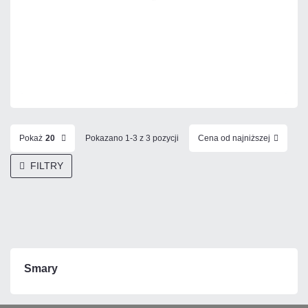
DO KOSZYKA
Dodaj do porównania
Mało
Czas realizacji:
24h
Pokaż
20
Pokazano 1-3 z 3 pozycji
Cena od najniższej
FILTRY
Smary