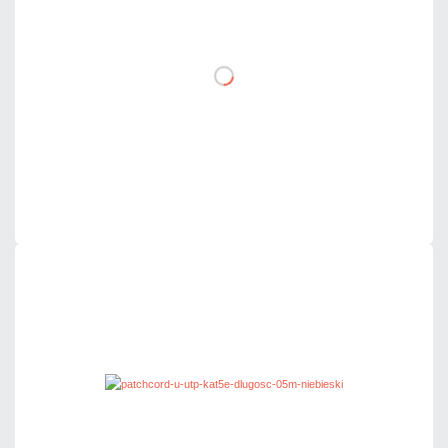
DO KOSZYKA
Dodaj do porównania
Dużo
Czas realizacji:
24h