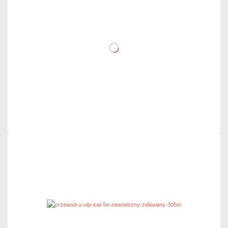
netto: 1,90 zł
DO KOSZYKA
Dodaj do porównania
Mało
Czas realizacji:
24h