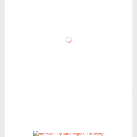
2,83 zł
netto: 2,30 zł
DO KOSZYKA
Dodaj do porównania
Dużo
Czas realizacji:
24h