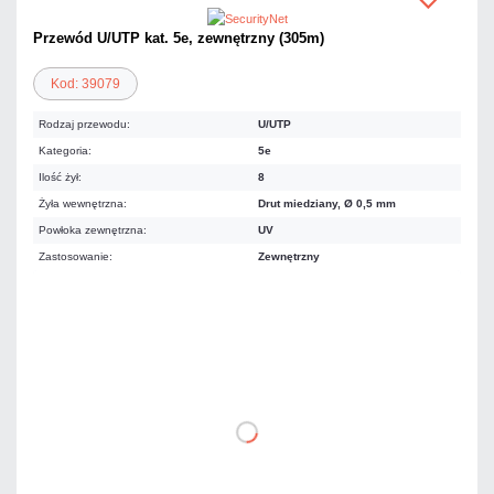
Przewód U/UTP kat. 5e, zewnętrzny (305m)
Kod: 39079
Rodzaj przewodu:
U/UTP
Kategoria:
5e
Ilość żył:
8
Żyła wewnętrzna:
Drut miedziany, Ø 0,5 mm
Powłoka zewnętrzna:
UV
Zastosowanie:
Zewnętrzny
664,02 zł
netto: 539,85 zł
DO KOSZYKA
Dodaj do porównania