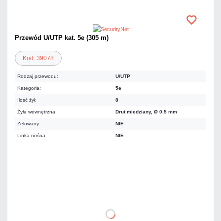
Przewód U/UTP kat. 5e (305 m)
Kod: 39078
Rodzaj przewodu:
U/UTP
Kategoria:
5e
Ilość żył:
8
Żyła wewnętrzna:
Drut miedziany, Ø 0,5 mm
Żelowany:
NIE
Linka nośna:
NIE
513,96 zł
netto: 417,85 zł
DO KOSZYKA