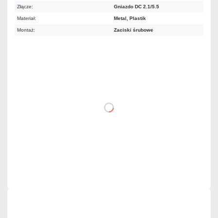
Złącze:
Gniazdo DC 2.1/5.5
Materiał:
Metal, Plastik
Montaż:
Zaciski śrubowe
0,98 zł
netto: 0,80 zł
DO KOSZYKA
Dodaj do porównania
Mało
Czas realizacji:
24h