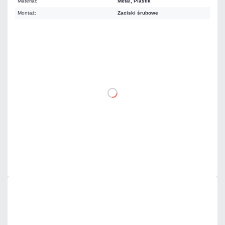
Materiał:
Metal, Plastik
Montaż:
Zaciski śrubowe
0,98 zł
netto: 0,80 zł
DO KOSZYKA
Dodaj do porównania
Mało
Czas realizacji:
24h