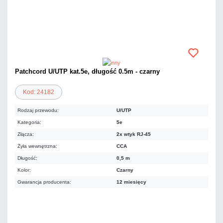
Patchcord U/UTP kat.5e, długość 0.5m - czarny
Kod: 24182
Rodzaj przewodu:
U/UTP
Kategoria:
5e
Złącza:
2x wtyk RJ-45
Żyła wewnętrzna:
CCA
Długość:
0,5 m
Kolor:
Czarny
Gwarancja producenta:
12 miesięcy
3,44 zł
netto: 2,80 zł