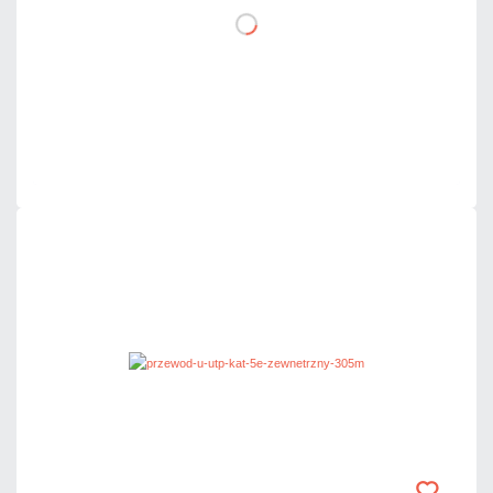
DO KOSZYKA
Dodaj do porównania
Dużo
Czas realizacji:
24h