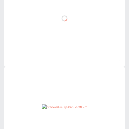
DO KOSZYKA
Dodaj do porównania
Dużo
Czas realizacji:
24h