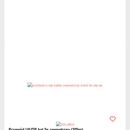
Dodaj do porównania
Dużo
Czas realizacji:
24h
Przewód U/UTP kat.5e zewnętrzny (305m)