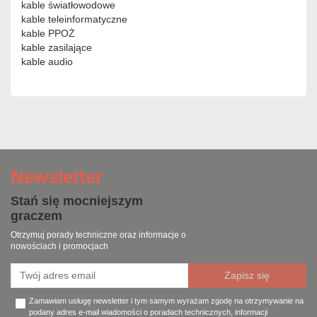
kable światłowodowe
kable teleinformatyczne
kable PPOŻ
kable zasilające
kable audio
Newsletter
Stań się mocniejszym
graczem
Otrzymuj porady techniczne oraz informacje o
nowościach i promocjach
Zamawiam usługę newsletter i tym samym wyrażam zgodę na otrzymywanie na
podany adres e-mail wiadomości o poradach technicznych, informacji