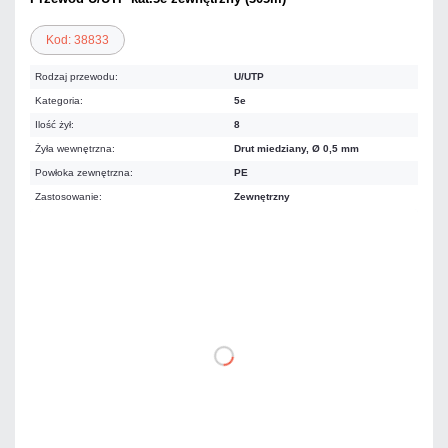
Kod: 38833
Rodzaj przewodu:
U/UTP
Kategoria:
5e
Ilość żył:
8
Żyła wewnętrzna:
Drut miedziany, Ø 0,5 mm
Powłoka zewnętrzna:
PE
Zastosowanie:
Zewnętrzny
682,77 zł
netto: 555,10 zł
DO KOSZYKA
Dodaj do porównania
Dużo