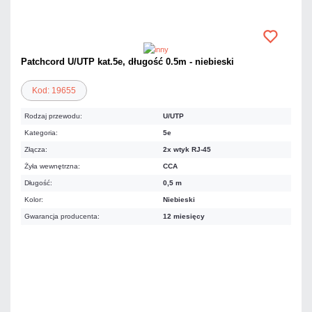
Patchcord U/UTP kat.5e, długość 0.5m - niebieski
Kod: 19655
Rodzaj przewodu:
U/UTP
Kategoria:
5e
Złącza:
2x wtyk RJ-45
Żyła wewnętrzna:
CCA
Długość:
0,5 m
Kolor:
Niebieski
Gwarancja producenta:
12 miesięcy
3,44 zł
netto: 2,80 zł