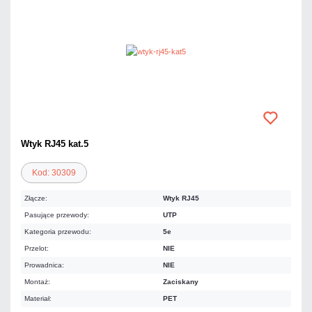
Wtyk RJ45 kat.5
Kod: 30309
Złącze:
Wtyk RJ45
Pasujące przewody:
UTP
Kategoria przewodu:
5e
Przelot:
NIE
Prowadnica:
NIE
Montaż:
Zaciskany
Materiał:
PET