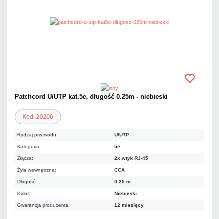
Patchcord U/UTP kat.5e, długość 0.25m - niebieski
Kod: 20206
Rodzaj przewodu:
U/UTP
Kategoria:
5e
Złącza:
2x wtyk RJ-45
Żyła wewnętrzna:
CCA
Długość:
0,25 m
Kolor:
Niebieski
Gwarancja producenta:
12 miesięcy