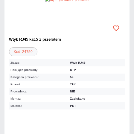
Wtyk RJ45 kat.5 z przelotem
Kod: 24750
Złącze:
Wtyk RJ45
Pasujące przewody:
UTP
Kategoria przewodu:
5e
Przelot:
TAK
Prowadnica:
NIE
Montaż:
Zaciskany
Materiał:
PET
0,47 zł
netto: 0,38 zł