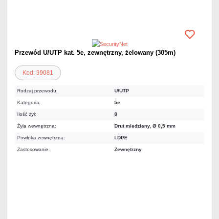
Przewód U/UTP kat. 5e, zewnętrzny, żelowany (305m)
Kod: 39081
Rodzaj przewodu:
U/UTP
Kategoria:
5e
Ilość żył:
8
Żyła wewnętrzna:
Drut miedziany, Ø 0,5 mm
Powłoka zewnętrzna:
LDPE
Zastosowanie:
Zewnętrzny
724,04 zł
netto: 588,65 zł