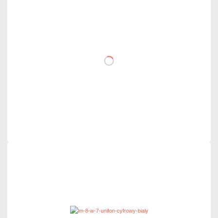
356,70 zł
netto: 290,00 zł
DO KOSZYKA
Dodaj do porównania
Dużo
Czas realizacji:
24h