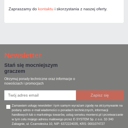
Zapraszamy do
kontaktu
i skorzystania z naszej oferty.
Newsletter
Stań się mocniejszym
graczem
Otrzymuj porady techniczne oraz informacje o
nowościach i promocjach
Zamawiam usługę newsletter i tym samym wyrażam zgodę na otrzymywanie na
podany adres e-mail wiadomości o poradach technicznych, informacji
handlowych lub o marketingu towarów, usług serwisu montersi.pl i przetwarzanie
w tym celu mojego adresu mailowego przez E-SYSTEM Sp. z o.o. 32-340
Zabagnie, ul. Czarnoleska 10, NIP: 6372224035, KRS: 0001074727