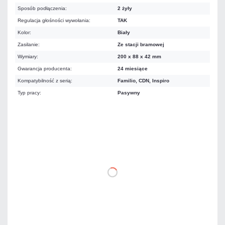
Sposób podłączenia:
2 żyły
Regulacja głośności wywołania:
TAK
Kolor:
Biały
Zasilanie:
Ze stacji bramowej
Wymiary:
200 x 88 x 42 mm
Gwarancja producenta:
24 miesiące
Kompatybilność z serią:
Familio, CDN, Inspiro
Typ pracy:
Pasywny
78,72 zł
netto: 64,00 zł
DO KOSZYKA
Dodaj do porównania
Dużo