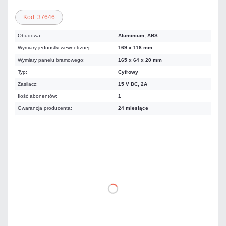
Kod: 37646
Obudowa:
Aluminium, ABS
Wymiary jednostki wewnętrznej:
169 x 118 mm
Wymiary panelu bramowego:
165 x 64 x 20 mm
Typ:
Cyfrowy
Zasilacz:
15 V DC, 2A
Ilość abonentów:
1
Gwarancja producenta:
24 miesiące
589,99 zł
netto: 479,67 zł
DO KOSZYKA
Dodaj do porównania