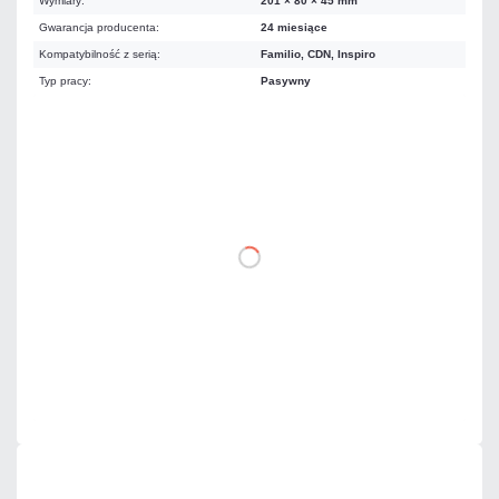
Wymiary:
201 × 80 × 45 mm
Gwarancja producenta:
24 miesiące
Kompatybilność z serią:
Familio, CDN, Inspiro
Typ pracy:
Pasywny
91,02 zł
netto: 74,00 zł
DO KOSZYKA
Dodaj do porównania
Dużo
Czas realizacji:
24h