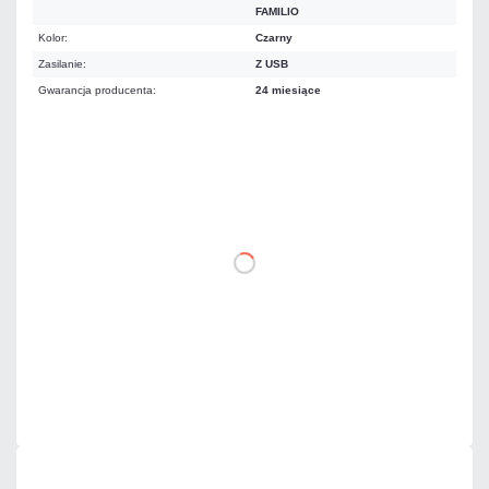
FAMILIO
Kolor:
Czarny
Zasilanie:
Z USB
Gwarancja producenta:
24 miesiące
170,97 zł
netto: 139,00 zł
DO KOSZYKA
Dodaj do porównania
Mało
Czas realizacji:
24h