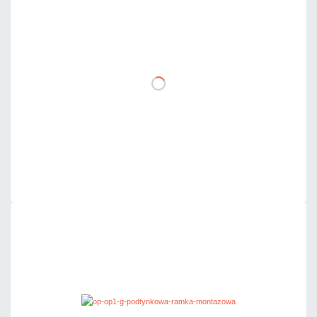
63,96 zł
netto: 52,00 zł
DO KOSZYKA
Dodaj do porównania
Dużo
Czas realizacji:
24h