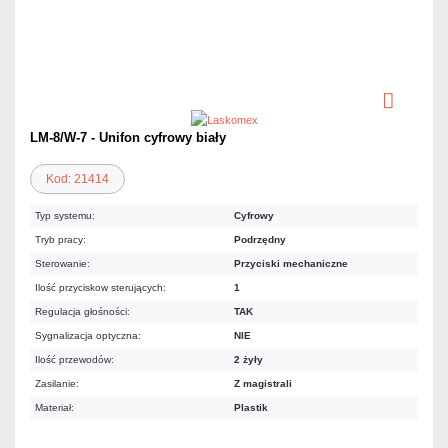
LM-8/W-7 - Unifon cyfrowy biały
Kod: 21414
Typ systemu:
Cyfrowy
Tryb pracy:
Podrzędny
Sterowanie:
Przyciski mechaniczne
Ilość przyciskow sterujących:
1
Regulacja głośności:
TAK
Sygnalizacja optyczna:
NIE
Ilość przewodów:
2 żyły
Zasilanie:
Z magistrali
Materiał:
Plastik