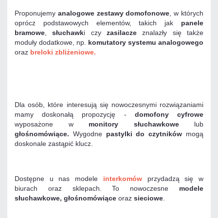
Proponujemy
analogowe zestawy domofonowe
, w których
oprócz podstawowych elementów, takich jak
panele
bramowe
,
słuchawk
i czy
zasilacze
znalazły się także
moduły dodatkowe, np.
komutatory systemu analogowego
oraz
breloki zbliżeniowe.
Dla osób, które interesują się nowoczesnymi rozwiązaniami
mamy doskonałą propozycję -
domofony cyfrowe
wyposażone w
monitory słuchawkowe
lub
głośnomówiące.
Wygodne
pastylki do czytników
mogą
doskonale zastąpić klucz.
Dostępne u nas modele
interkomów
przydadzą się w
biurach oraz sklepach. To nowoczesne
modele
słuchawkowe, głośnomówiące
oraz
sieciowe
.