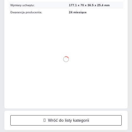
Wymiary uchwytu:
177.1 x 70 x 36.5 x 25.4 mm
Gwarancja producenta:
24 miesiące
699,87 zł
netto: 569,00 zł
DO KOSZYKA
Dodaj do porównania
Dużo
Czas realizacji:
24h
Wróć do listy kategorii