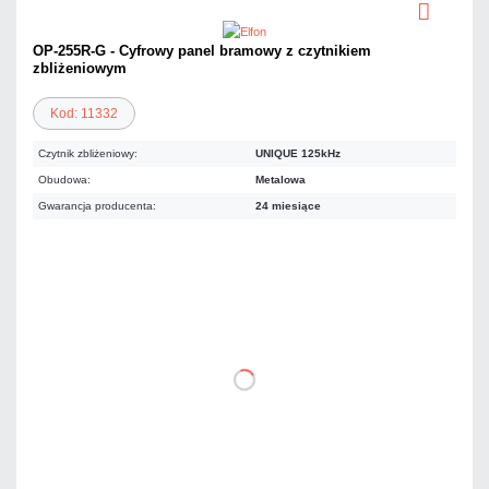
OP-255R-G - Cyfrowy panel bramowy z czytnikiem
zbliżeniowym
Kod: 11332
Czytnik zbliżeniowy:
UNIQUE 125kHz
Obudowa:
Metalowa
Gwarancja producenta:
24 miesiące
798,27 zł
netto: 649,00 zł
DO KOSZYKA
Dodaj do porównania
Dużo