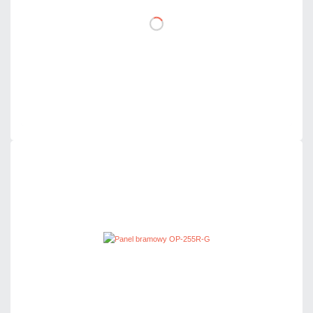
DO KOSZYKA
Dodaj do porównania
Dużo
Czas realizacji:
24h