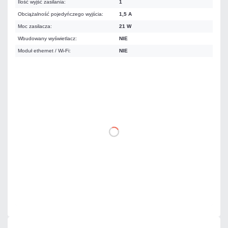
Ilość wyjść zasilania:
1
Obciążalność pojedyńczego wyjścia:
1,5 A
Moc zasilacza:
21 W
Wbudowany wyświetlacz:
NIE
Moduł ethernet / Wi-Fi:
NIE
76,26 zł
netto: 62,00 zł
DO KOSZYKA
Dodaj do porównania
Dużo
Czas realizacji:
24h