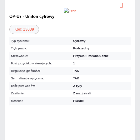
OP-U7 - Unifon cyfrowy
Kod: 13039
Typ systemu:
Cyfrowy
Tryb pracy:
Podrzędny
Sterowanie:
Przyciski mechaniczne
Ilość przyciskow sterujących:
1
Regulacja głośności:
TAK
Sygnalizacja optyczna:
TAK
Ilość przewodów:
2 żyły
Zasilanie:
Z magistrali
Materiał:
Plastik
66,42 zł
netto: 54,00 zł