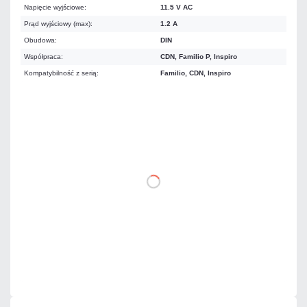
Napięcie wyjściowe:
11.5 V AC
Prąd wyjściowy (max):
1.2 A
Obudowa:
DIN
Współpraca:
CDN, Familio P, Inspiro
Kompatybilność z serią:
Familio, CDN, Inspiro
91,02 zł
netto: 74,00 zł
DO KOSZYKA
Dodaj do porównania
Mało
Czas realizacji:
24h