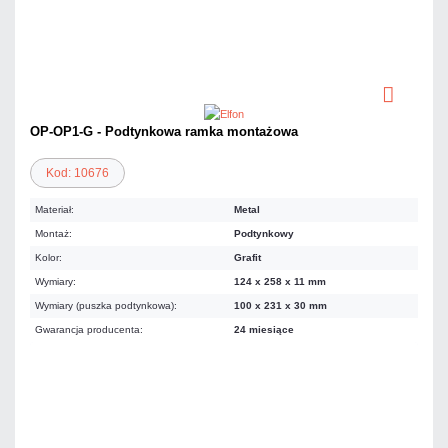
OP-OP1-G - Podtynkowa ramka montażowa
Kod: 10676
Materiał:
Metal
Montaż:
Podtynkowy
Kolor:
Grafit
Wymiary:
124 x 258 x 11 mm
Wymiary (puszka podtynkowa):
100 x 231 x 30 mm
Gwarancja producenta:
24 miesiące
81,18 zł
netto: 66,00 zł