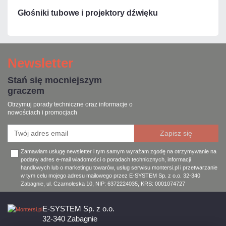
Głośniki tubowe i projektory dźwięku
Newsletter
Stań się mocniejszym
graczem
Otrzymuj porady techniczne oraz informacje o
nowościach i promocjach
Zamawiam usługę newsletter i tym samym wyrażam zgodę na otrzymywanie na
podany adres e-mail wiadomości o poradach technicznych, informacji
handlowych lub o marketingu towarów, usług serwisu montersi.pl i przetwarzanie
w tym celu mojego adresu mailowego przez E-SYSTEM Sp. z o.o. 32-340
Zabagnie, ul. Czarnoleska 10, NIP: 6372224035, KRS: 0001074727
E-SYSTEM Sp. z o.o.
32-340 Zabagnie