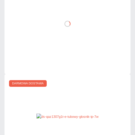
DO KOSZYKA
Dodaj do porównania
Mało
Czas realizacji:
24h
DARMOWA DOSTAWA