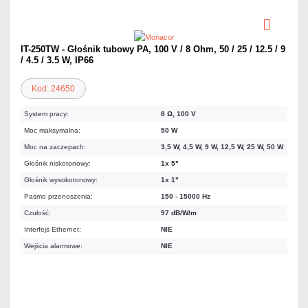
IT-250TW - Głośnik tubowy PA, 100 V / 8 Ohm, 50 / 25 / 12.5 / 9
/ 4.5 / 3.5 W, IP66
Kod: 24650
System pracy:
8 Ω, 100 V
Moc maksymalna:
50 W
Moc na zaczepach:
3,5 W, 4,5 W, 9 W, 12,5 W, 25 W, 50 W
Głośnik niskotonowy:
1x 5"
Głośnik wysokotonowy:
1x 1"
Pasmo przenoszenia:
150 - 15000 Hz
Czułość:
97 dB/W/m
Interfejs Ethernet:
NIE
Wejścia alarmowe:
NIE
830,20 zł
netto: 674,96 zł