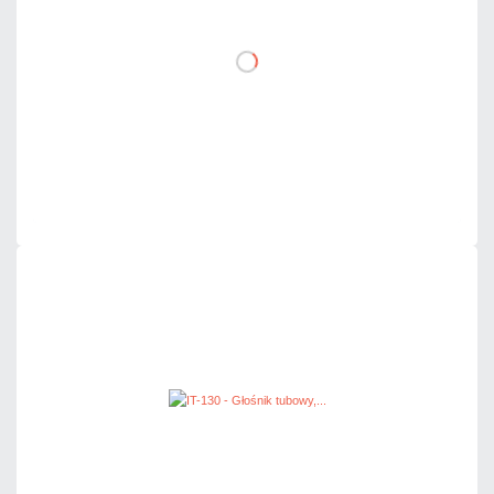
DO KOSZYKA
Dodaj do porównania
Na zamówienie
Czas realizacji:
4 dni