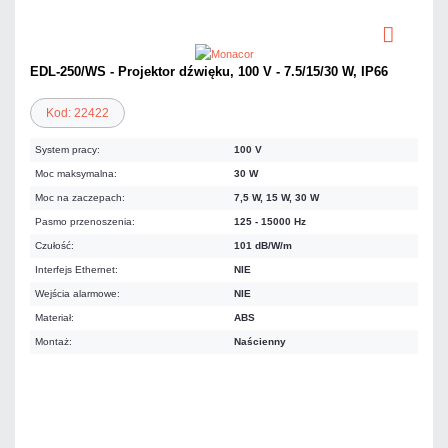
EDL-250/WS - Projektor dźwięku, 100 V - 7.5/15/30 W, IP66
Kod: 22422
System pracy:
100 V
Moc maksymalna:
30 W
Moc na zaczepach:
7,5 W, 15 W, 30 W
Pasmo przenoszenia:
125 - 15000 Hz
Czułość:
101 dB/W/m
Interfejs Ethernet:
NIE
Wejścia alarmowe:
NIE
Materiał:
ABS
Montaż:
Naścienny
387,40 zł
netto: 314,96 zł