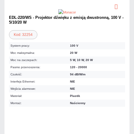
EDL-220/WS - Projektor dźwięku z emisją dwustronną, 100 V -
5/10/20 W
Kod: 32254
System pracy:
100 V
Moc maksymalna:
20 W
Moc na zaczepach:
5 W, 10 W, 20 W
Pasmo przenoszenia:
120 - 20000
Czułość:
94 dB/W/m
Interfejs Ethernet:
NIE
Wejścia alarmowe:
NIE
Materiał:
Plastik
Montaż:
Naścienny
498,10 zł
netto: 404,96 zł