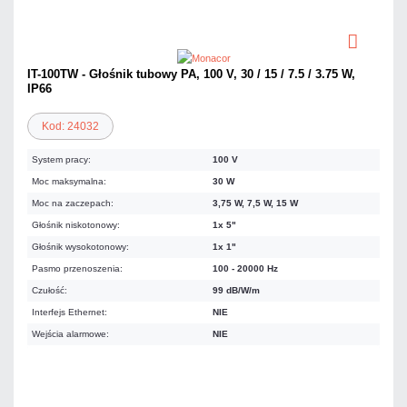
IT-100TW - Głośnik tubowy PA, 100 V, 30 / 15 / 7.5 / 3.75 W,
IP66
Kod: 24032
System pracy:
100 V
Moc maksymalna:
30 W
Moc na zaczepach:
3,75 W, 7,5 W, 15 W
Głośnik niskotonowy:
1x 5"
Głośnik wysokotonowy:
1x 1"
Pasmo przenoszenia:
100 - 20000 Hz
Czułość:
99 dB/W/m
Interfejs Ethernet:
NIE
Wejścia alarmowe:
NIE
1 217,65 zł
netto: 989,96 zł