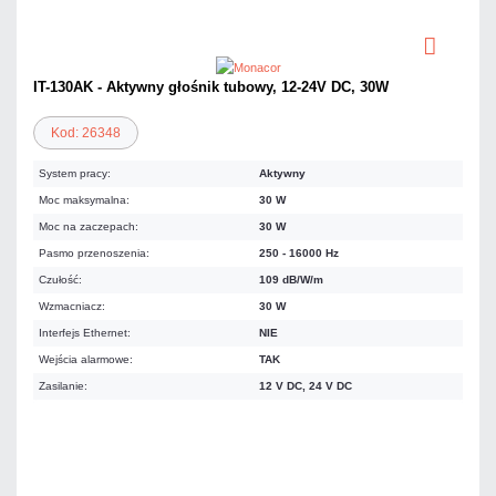
IT-130AK - Aktywny głośnik tubowy, 12-24V DC, 30W
Kod: 26348
System pracy:
Aktywny
Moc maksymalna:
30 W
Moc na zaczepach:
30 W
Pasmo przenoszenia:
250 - 16000 Hz
Czułość:
109 dB/W/m
Wzmacniacz:
30 W
Interfejs Ethernet:
NIE
Wejścia alarmowe:
TAK
Zasilanie:
12 V DC, 24 V DC
680,76 zł
netto: 553,46 zł