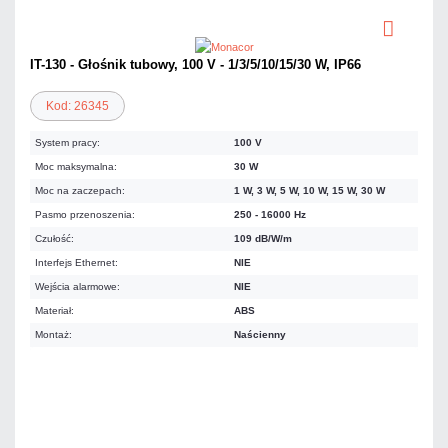
IT-130 - Głośnik tubowy, 100 V - 1/3/5/10/15/30 W, IP66
Kod: 26345
System pracy:
100 V
Moc maksymalna:
30 W
Moc na zaczepach:
1 W, 3 W, 5 W, 10 W, 15 W, 30 W
Pasmo przenoszenia:
250 - 16000 Hz
Czułość:
109 dB/W/m
Interfejs Ethernet:
NIE
Wejścia alarmowe:
NIE
Materiał:
ABS
Montaż:
Naścienny
387,40 zł
netto: 314,96 zł