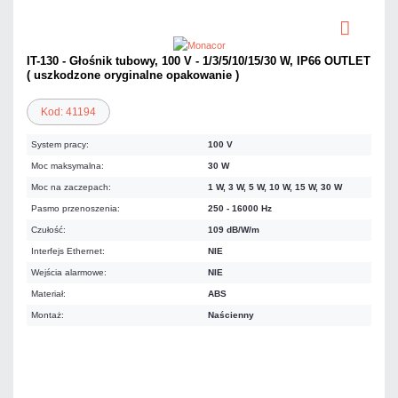
IT-130 - Głośnik tubowy, 100 V - 1/3/5/10/15/30 W, IP66 OUTLET
( uszkodzone oryginalne opakowanie )
Kod: 41194
System pracy:
100 V
Moc maksymalna:
30 W
Moc na zaczepach:
1 W, 3 W, 5 W, 10 W, 15 W, 30 W
Pasmo przenoszenia:
250 - 16000 Hz
Czułość:
109 dB/W/m
Interfejs Ethernet:
NIE
Wejścia alarmowe:
NIE
Materiał:
ABS
Montaż:
Naścienny
680,76 zł
netto: 553,46 zł