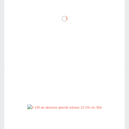
DO KOSZYKA
Dodaj do porównania
Mało
Czas realizacji:
24h