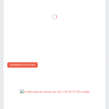
DO KOSZYKA
Dodaj do porównania
Mało
Czas realizacji:
24h
DARMOWA DOSTAWA