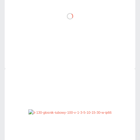
DO KOSZYKA
Dodaj do porównania
Na zamówienie
Czas realizacji:
4 dni