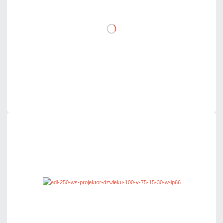
DO KOSZYKA
Dodaj do porównania
Na zamówienie
Czas realizacji:
4 dni