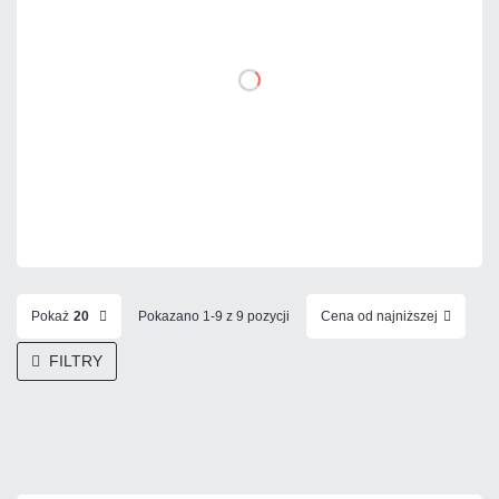
DO KOSZYKA
Dodaj do porównania
Na zamówienie
Czas realizacji:
72h
Pokaż
20
Pokazano 1-9 z 9 pozycji
Cena od najniższej
FILTRY