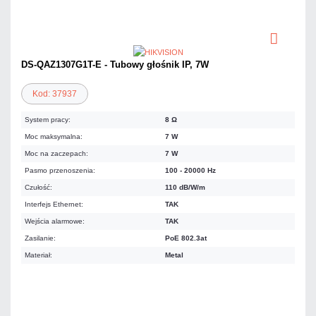
DS-QAZ1307G1T-E - Tubowy głośnik IP, 7W
Kod: 37937
System pracy:
8 Ω
Moc maksymalna:
7 W
Moc na zaczepach:
7 W
Pasmo przenoszenia:
100 - 20000 Hz
Czułość:
110 dB/W/m
Interfejs Ethernet:
TAK
Wejścia alarmowe:
TAK
Zasilanie:
PoE 802.3at
Materiał:
Metal
2 460,00 zł
netto: 2 000,00 zł