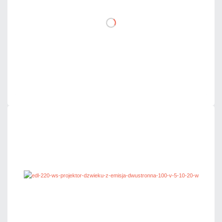
DO KOSZYKA
Dodaj do porównania
Mało
Czas realizacji:
24h