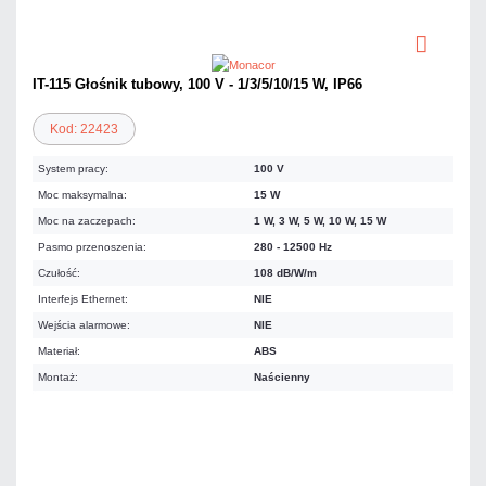
IT-115 Głośnik tubowy, 100 V - 1/3/5/10/15 W, IP66
Kod: 22423
System pracy:
100 V
Moc maksymalna:
15 W
Moc na zaczepach:
1 W, 3 W, 5 W, 10 W, 15 W
Pasmo przenoszenia:
280 - 12500 Hz
Czułość:
108 dB/W/m
Interfejs Ethernet:
NIE
Wejścia alarmowe:
NIE
Materiał:
ABS
Montaż:
Naścienny
309,91 zł
netto: 251,96 zł