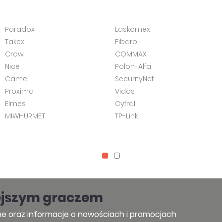
Paradox
Laskomex
Takex
Fibaro
Crow
COMMAX
Nice
Polon-Alfa
Came
SecurityNet
Proxima
Vidos
Elmes
Cyfral
MIWI-URMET
TP-Link
ejszym graczem
e oraz informacje o nowościach i promocjach