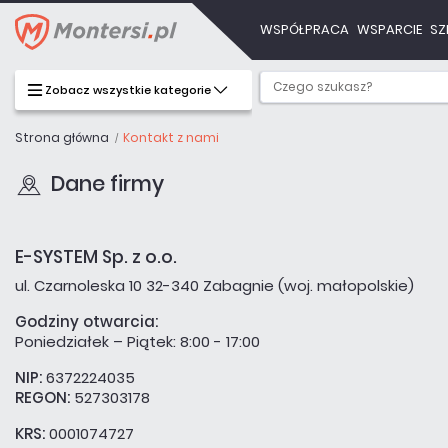
WSPÓŁPRACA
WSPARCIE
SZ
Zobacz wszystkie kategorie
Strona główna
Kontakt z nami
Dane firmy
E-SYSTEM Sp. z o.o.
ul. Czarnoleska 10 32-340 Zabagnie (woj. małopolskie)
Godziny otwarcia:
Poniedziałek – Piątek: 8:00 - 17:00
NIP:
6372224035
REGON:
527303178
KRS:
0001074727