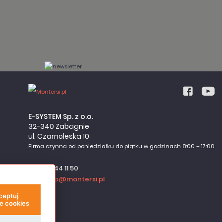
E-SYSTEM Sp. z o.o.
32-340 Zabagnie
ul. Czarnoleska 10
Firma czynna od poniedziałku do piątku w godzinach 8:00 – 17:00
32 644 11 50
sklep@montersi.pl
ceptuj
e cookies