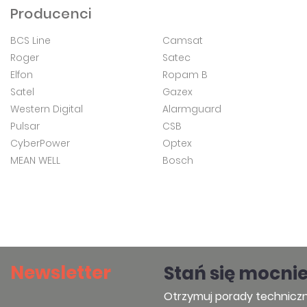
Producenci
BCS Line
Camsat
Roger
Satec
Elfon
Ropam B
Satel
Gazex
Western Digital
Alarmguard
Pulsar
CSB
CyberPower
Optex
MEAN WELL
Bosch
Newsletter
Stań się mocni
Otrzymuj porady techniczn