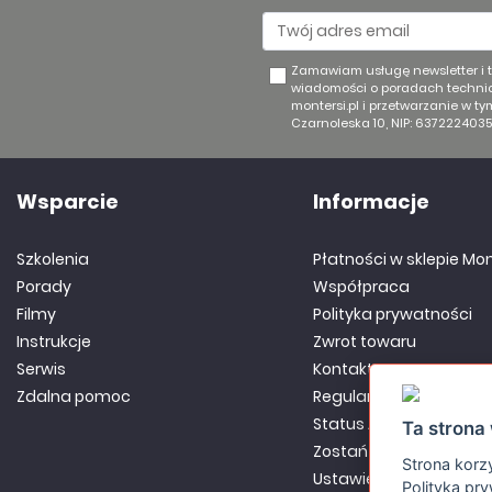
Zamawiam usługę newsletter i
wiadomości o poradach technic
montersi.pl i przetwarzanie w t
Czarnoleska 10, NIP: 6372224035
Wsparcie
Informacje
Szkolenia
Płatności w sklepie Mon
Porady
Współpraca
Filmy
Polityka prywatności
Instrukcje
Zwrot towaru
Serwis
Kontakt
Zdalna pomoc
Regulamin
Status Aktywnego Part
Ta strona 
Zostań Partnerem
Strona korzy
Ustawienia Cookies
Polityką pr