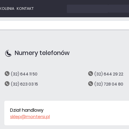
KOLENIA
KONTAKT
Numery telefonów
(32) 644 11 50
(32) 644 29 22
(32) 623 03 15
(32) 728 04 80
Dział handlowy
sklep@montersi.pl