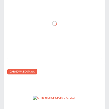
netto: 900,00 zł
DO KOSZYKA
Dodaj do porównania
Mało
Czas realizacji:
24h
DARMOWA DOSTAWA