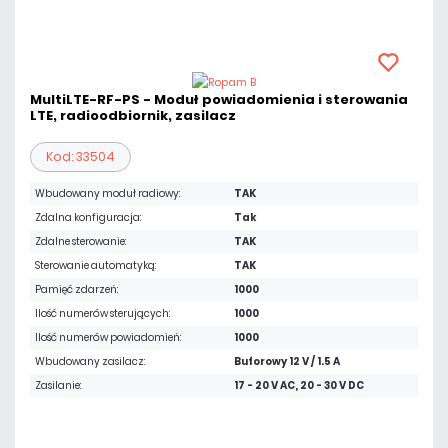
MultiLTE-RF-PS - Moduł powiadomienia i sterowania
LTE, radioodbiornik, zasilacz
Kod: 33504
Wbudowany moduł radiowy:
TAK
Zdalna konfiguracja:
Tak
Zdalne sterowanie:
TAK
Sterowanie automatyką:
TAK
Pamięć zdarzeń:
1000
Ilość numerów sterujących:
1000
Ilość numerów powiadomień:
1000
Wbudowany zasilacz:
Buforowy 12 V / 1.5 A
Zasilanie:
17 - 20 V AC, 20 - 30 V DC
1 107,00 zł