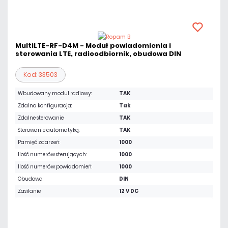
MultiLTE-RF-D4M - Moduł powiadomienia i
sterowania LTE, radioodbiornik, obudowa DIN
Kod: 33503
Wbudowany moduł radiowy:
TAK
Zdalna konfiguracja:
Tak
Zdalne sterowanie:
TAK
Sterowanie automatyką:
TAK
Pamięć zdarzeń:
1000
Ilość numerów sterujących:
1000
Ilość numerów powiadomień:
1000
Obudowa:
DIN
Zasilanie:
12 V DC
1 103,31 zł