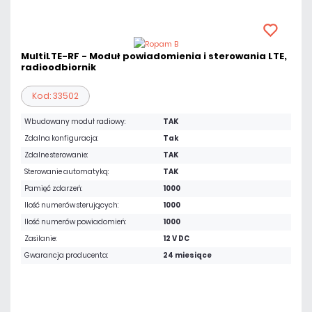
MultiLTE-RF - Moduł powiadomienia i sterowania LTE,
radioodbiornik
Kod: 33502
Wbudowany moduł radiowy:
TAK
Zdalna konfiguracja:
Tak
Zdalne sterowanie:
TAK
Sterowanie automatyką:
TAK
Pamięć zdarzeń:
1000
Ilość numerów sterujących:
1000
Ilość numerów powiadomień:
1000
Zasilanie:
12 V DC
Gwarancja producenta:
24 miesiące
1 057,80 zł
netto: 860,00 zł