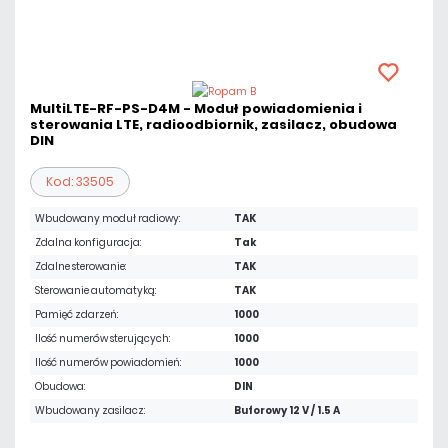
MultiLTE-RF-PS-D4M - Moduł powiadomienia i
sterowania LTE, radioodbiornik, zasilacz, obudowa
DIN
Kod: 33505
Wbudowany moduł radiowy:
TAK
Zdalna konfiguracja:
Tak
Zdalne sterowanie:
TAK
Sterowanie automatyką:
TAK
Pamięć zdarzeń:
1000
Ilość numerów sterujących:
1000
Ilość numerów powiadomień:
1000
Obudowa:
DIN
Wbudowany zasilacz:
Buforowy 12 V / 1.5 A