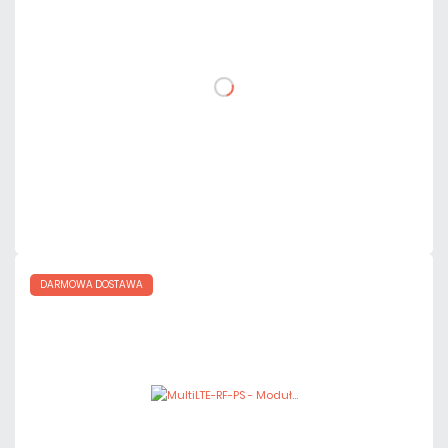
netto: 897,00 zł
DO KOSZYKA
Dodaj do porównania
Mało
Czas realizacji:
24h
DARMOWA DOSTAWA