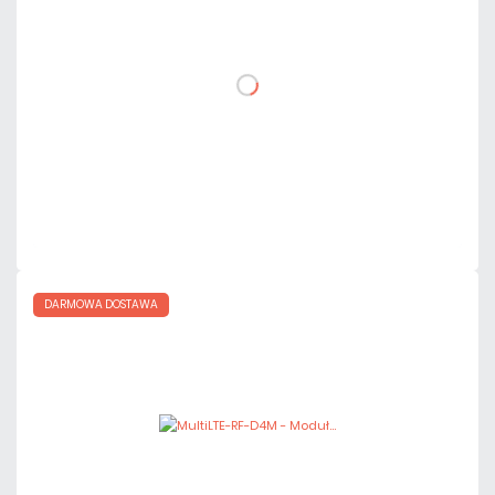
DO KOSZYKA
Dodaj do porównania
Na zamówienie
Czas realizacji:
4 dni
DARMOWA DOSTAWA