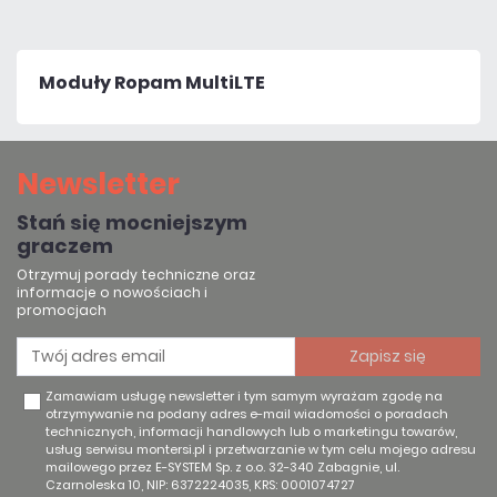
Moduły Ropam MultiLTE
Newsletter
Stań się mocniejszym
graczem
Otrzymuj porady techniczne oraz
informacje o nowościach i
promocjach
Zamawiam usługę newsletter i tym samym wyrażam zgodę na
otrzymywanie na podany adres e-mail wiadomości o poradach
technicznych, informacji handlowych lub o marketingu towarów,
usług serwisu montersi.pl i przetwarzanie w tym celu mojego adresu
mailowego przez E-SYSTEM Sp. z o.o. 32-340 Zabagnie, ul.
Czarnoleska 10, NIP: 6372224035, KRS: 0001074727