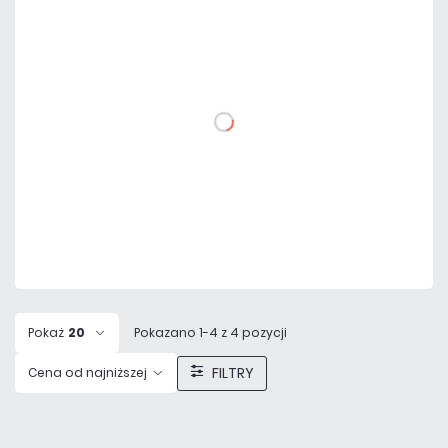
1 174,65 zł
netto: 955,00 zł
DO KOSZYKA
Dodaj do porównania
Mało
Czas realizacji:
24h
Pokaż
20
Pokazano 1-4 z 4 pozycji
FILTRY
Cena od najniższej