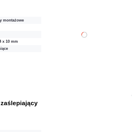
y montażowe
DO KOSZYKA
44 x 10 mm
siące
Dodaj do porównania
Dużo
Czas realizacji:
24h
 zaślepiający
25,83 zł
netto: 21,00 zł