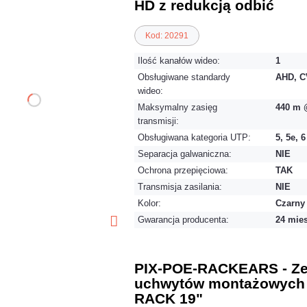
HD z redukcją odbić
Kod: 20291
Ilość kanałów wideo:
1
Obsługiwane standardy
AHD, C
wideo:
Maksymalny zasięg
440 m 
transmisji:
Obsługiwana kategoria UTP:
5, 5e, 6
Separacja galwaniczna:
NIE
Ochrona przepięciowa:
TAK
Transmisja zasilania:
NIE
Kolor:
Czarny
Gwarancja producenta:
24 mie
PIX-POE-RACKEARS - Z
uchwytów montażowych 
RACK 19"