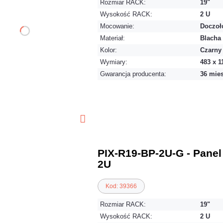
Rozmiar RACK:
19"
Wysokość RACK:
2 U
Mocowanie:
Doczoł
Materiał:
Blacha
Kolor:
Czarny
Wymiary:
483 x 1
Gwarancja producenta:
36 mie
PIX-R19-BP-2U-G - Panel
2U
Kod: 39366
Rozmiar RACK:
19"
Wysokość RACK:
2 U