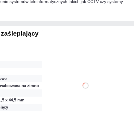
enie systemów teleinformatycznych takich jak CCTV czy systemy
 zaślepiający
13,53 zł
netto: 11,00 zł
owe
 walcowana na zimno
DO KOSZYKA
1,5 x 44,5 mm
Dodaj do porównania
sięcy
Dużo
Czas realizacji:
24h