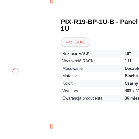
PIX-R19-BP-1U-B - Panel
1U
Kod: 39361
Rozmiar RACK:
19"
Wysokość RACK:
1 U
Mocowanie:
Doczoł
Materiał:
Blacha
Kolor:
Czarny
Wymiary:
483 x 1
Gwarancja producenta:
36 mie