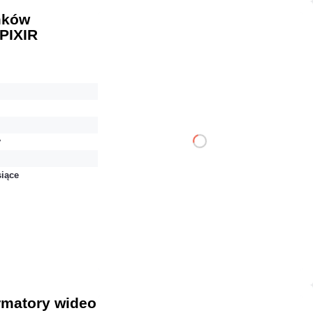
mków
PIXIR
18,45 zł
netto: 15,00 zł
y
DO KOSZYKA
siące
Dodaj do porównania
Dużo
Czas realizacji:
24h
rmatory wideo