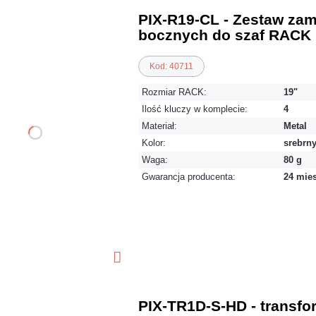
PIX-R19-CL - Zestaw za
bocznych do szaf RACK 
Kod: 40711
Rozmiar RACK:
19"
Ilość kluczy w komplecie:
4
Materiał:
Metal
Kolor:
srebrn
Waga:
80 g
Gwarancja producenta:
24 mie
PIX-TR1D-S-HD - transfo