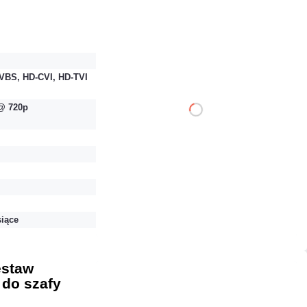
19,68 zł
netto: 16,00 zł
VBS, HD-CVI, HD-TVI
@ 720p
DO KOSZYKA
Dodaj do porównania
Mało
Czas realizacji:
24h
siące
estaw
do szafy
20,91 zł
netto: 17,00 zł