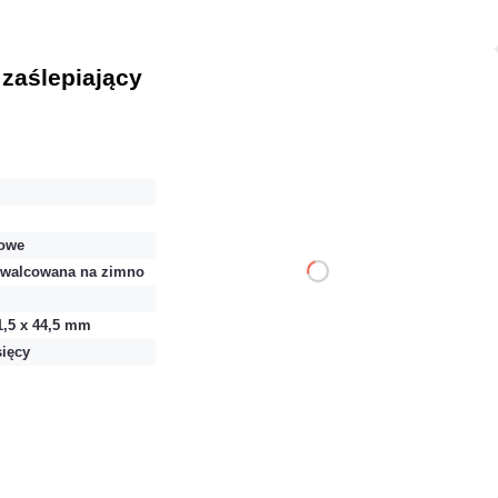
 zaślepiający
13,53 zł
netto: 11,00 zł
owe
 walcowana na zimno
DO KOSZYKA
1,5 x 44,5 mm
Dodaj do porównania
sięcy
Dużo
Czas realizacji:
24h