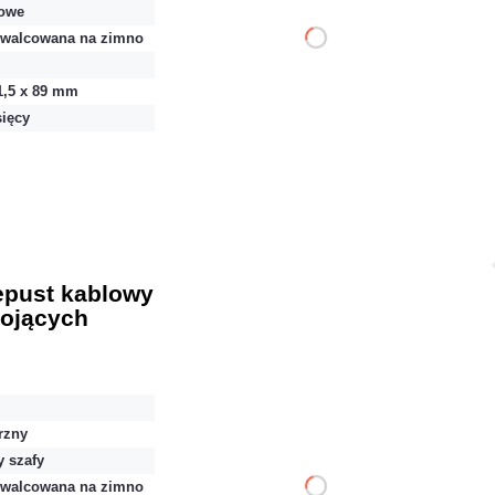
owe
 walcowana na zimno
DO KOSZYKA
1,5 x 89 mm
Dodaj do porównania
sięcy
Dużo
Czas realizacji:
24h
epust kablowy
tojących
28,29 zł
netto: 23,00 zł
rzny
y szafy
 walcowana na zimno
DO KOSZYKA