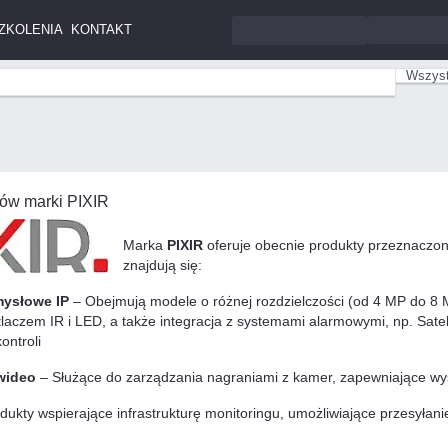
ZKOLENIA
KONTAKT
Wszyst
tów marki PIXIR
Marka
PIXIR
oferuje obecnie produkty przeznaczone
znajdują się:
ysłowe IP
– Obejmują modele o różnej rozdzielczości (od 4 MP do 8 MP
laczem IR i LED, a także integracja z systemami alarmowymi, np. Sate
ontroli​
 wideo
– Służące do zarządzania nagraniami z kamer, zapewniające wys
dukty wspierające infrastrukturę monitoringu, umożliwiające przesyłani