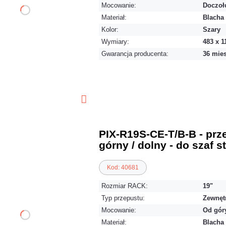
Mocowanie:
Doczoł
Materiał:
Blacha
Kolor:
Szary
Wymiary:
483 x 1
Gwarancja producenta:
36 mie
PIX-R19S-CE-T/B-B - prz
górny / dolny - do szaf s
Kod: 40681
Rozmiar RACK:
19"
Typ przepustu:
Zewnęt
Mocowanie:
Od gór
Materiał:
Blacha