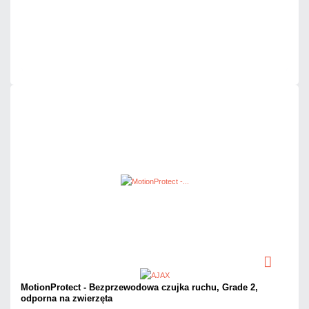
Dodaj do porównania
Na zamówienie
Czas realizacji:
5 dni
MotionProtect - Bezprzewodowa czujka ruchu, Grade 2,
odporna na zwierzęta