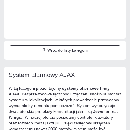
Dodaj do porównania
Na zamówienie
Czas realizacji:
5 dni
Wróć do listy kategorii
System alarmowy AJAX
W tej kategorii prezentujemy
systemy alarmowe firmy
AJAX
. Bezprzewodowa łączność urządzeń umożliwia montaż
systemu w lokalizacjach, w których prowadzenie przewodów
wymagało by remontu pomieszczeń. System wykorzystuje
dwa autorskie protokoły komunikacji jakimi są
Jeweller
oraz
Wings
. W naszej ofercie posiadamy centrale, klawiatury
oraz różnego rodzaju czujki. Dzięki zasięgowi urządzeń
wynoszącemu nawet 2000 metrów system może być