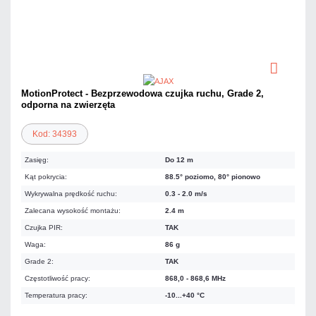
MotionProtect - Bezprzewodowa czujka ruchu, Grade 2,
odporna na zwierzęta
Kod: 34393
Zasięg:
Do 12 m
Kąt pokrycia:
88.5° poziomo, 80° pionowo
Wykrywalna prędkość ruchu:
0.3 - 2.0 m/s
Zalecana wysokość montażu:
2.4 m
Czujka PIR:
TAK
Waga:
86 g
Grade 2:
TAK
Częstotliwość pracy:
868,0 - 868,6 MHz
Temperatura pracy:
-10...+40 °C