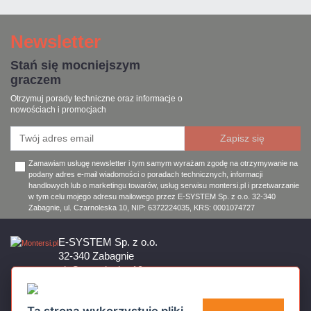
Newsletter
Stań się mocniejszym
graczem
Otrzymuj porady techniczne oraz informacje o
nowościach i promocjach
Zamawiam usługę newsletter i tym samym wyrażam zgodę na otrzymywanie na
podany adres e-mail wiadomości o poradach technicznych, informacji
handlowych lub o marketingu towarów, usług serwisu montersi.pl i przetwarzanie
w tym celu mojego adresu mailowego przez E-SYSTEM Sp. z o.o. 32-340
Zabagnie, ul. Czarnoleska 10, NIP: 6372224035, KRS: 0001074727
E-SYSTEM Sp. z o.o.
32-340 Zabagnie
ul. Czarnoleska 10
Firma czynna od poniedziałku do piątku w godzinach 8:00 – 17:00
32 644 11 50
Ta strona wykorzystuje pliki