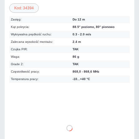
Kod: 34394
Zasięg:
Do 12 m
Kąt pokrycia:
88.5° poziomo, 80° pionowo
Wykrywalna prędkość ruchu:
0.3 - 2.0 m/s
Zalecana wysokość montażu:
2.4 m
Czujka PIR:
TAK
Waga:
86 g
Grade 2:
TAK
Częstotliwość pracy:
868,0 - 868,6 MHz
Temperatura pracy:
-10...+40 °C
317,34 zł
netto: 258,00 zł
DO KOSZYKA