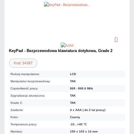
KeyPad - Bezprzewodowa klawiatura dotykowa, Grade 2
Kod: 34387
Rodzaj manipulatora:
LCD
Manipulator bezprzewodowy:
TAK
Częstotliwość pracy:
868 - 868.6 MHz
Sygnalizacja akustyczna:
TAK
Grade 2:
TAK
Zasilanie:
4 x AAA ( do 2 lat pracy)
Kolor:
Czarny
Temperatura pracy:
-10...+40 °C
Wymiary:
150 x 103 x 14 mm