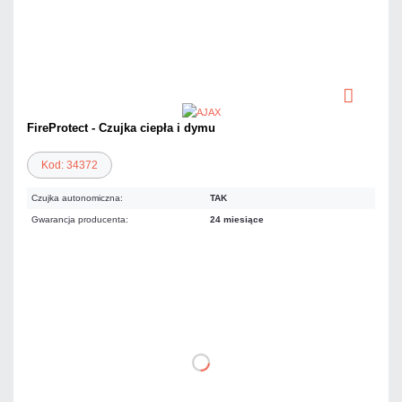
FireProtect - Czujka ciepła i dymu
Kod: 34372
Czujka autonomiczna:
TAK
Gwarancja producenta:
24 miesiące
405,90 zł
netto: 330,00 zł
DO KOSZYKA