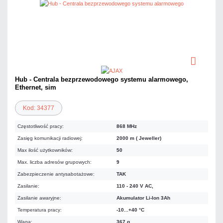
Hub - Centrala bezprzewodowego systemu alarmowego,
Ethernet, sim
Kod: 34377
Częstotliwość pracy:
868 MHz
Zasięg komunikacji radiowej:
2000 m ( Jeweller)
Max ilość użytkowników:
50
Max. liczba adresów grupowych:
9
Zabezpieczenie antysabotażowe:
TAK
Zasilanie:
110 - 240 V AC,
Zasilanie awaryjne:
Akumulator Li-Ion 3Ah
Temperatura pracy:
-10...+40 °C
Waga:
367 g