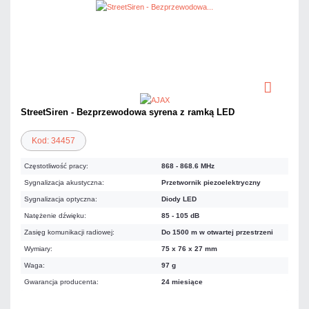
StreetSiren - Bezprzewodowa syrena z ramką LED
Kod: 34457
Częstotliwość pracy:
868 - 868.6 MHz
Sygnalizacja akustyczna:
Przetwornik piezoelektryczny
Sygnalizacja optyczna:
Diody LED
Natężenie dźwięku:
85 - 105 dB
Zasięg komunikacji radiowej:
Do 1500 m w otwartej przestrzeni
Wymiary:
75 x 76 x 27 mm
Waga:
97 g
Gwarancja producenta:
24 miesiące