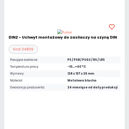
DIN2 - Uchwyt montażowy do zasilaczy na szynę DIN
Kod: 34809
Pasujące zasilacze:
PS / PSB / PSG2 / RS / LRS
Temperatura pracy:
-10...+40 °C
Wymiary:
128 x 137 x 25 mm
Materiał:
Metalowa blacha
Gwarancja producenta:
24 miesiące od daty produkcji
40,59 zł
netto: 33,00 zł