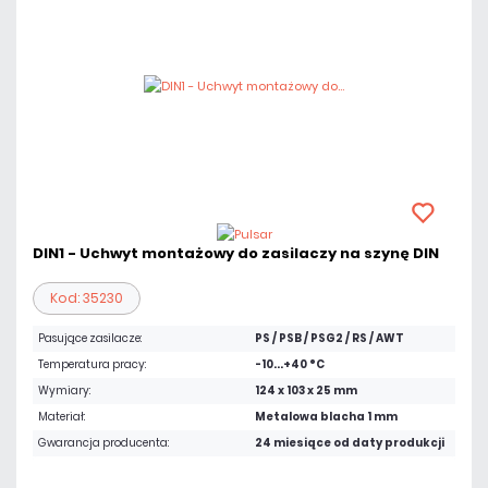
DIN1 - Uchwyt montażowy do zasilaczy na szynę DIN
Kod: 35230
Pasujące zasilacze:
PS / PSB / PSG2 / RS / AWT
Temperatura pracy:
-10...+40 °C
Wymiary:
124 x 103 x 25 mm
Materiał:
Metalowa blacha 1 mm
Gwarancja producenta:
24 miesiące od daty produkcji