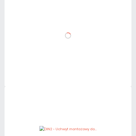
38,13 zł
netto: 31,00 zł
DO KOSZYKA
Dodaj do porównania
Mało
Czas realizacji:
24h