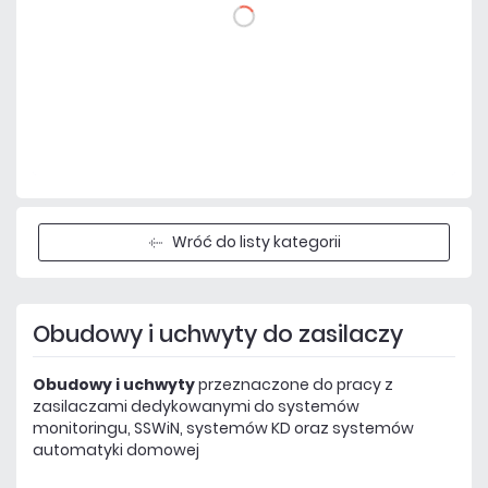
DO KOSZYKA
Dodaj do porównania
Mało
Czas realizacji:
24h
Wróć do listy kategorii
Obudowy i uchwyty do zasilaczy
Obudowy i uchwyty
przeznaczone do pracy z
zasilaczami dedykowanymi do systemów
monitoringu, SSWiN, systemów KD oraz systemów
automatyki domowej