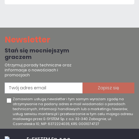
Newsletter
Stań się mocniejszym
graczem
Otrzymuj porady techniczne oraz
informacje o nowościach i
promocjach
Zamawiam usługę newsletter i tym samym wyrażam zgodę na
otrzymywanie na podany adres e-mail wiadomości o poradach
technicznych, informacji handlowych lub o marketingu towarów,
usług serwisu montersi.pl i przetwarzanie w tym celu mojego adresu
mailowego przez E-SYSTEM Sp. z o.o. 32-340 Zabagnie, ul.
Czarnoleska 10, NIP: 6372224035, KRS: 0001074727