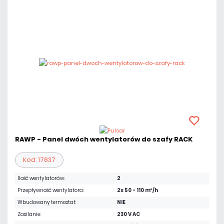
RAWP - Panel dwóch wentylatorów do szafy RACK
Kod: 17837
Ilość wentylatorów:
2
Przepływność wentylatora:
2x 50 - 110 m³/h
Wbudowany termostat:
NIE
Zasilanie:
230 V AC