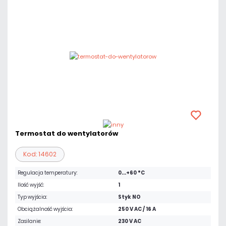
Termostat do wentylatorów
Kod: 14602
Regulacja temperatury:
0...+60 °C
Ilość wyjść:
1
Typ wyjścia:
Styk NO
Obciążalność wyjścia:
250 V AC / 16 A
Zasilanie:
230 V AC