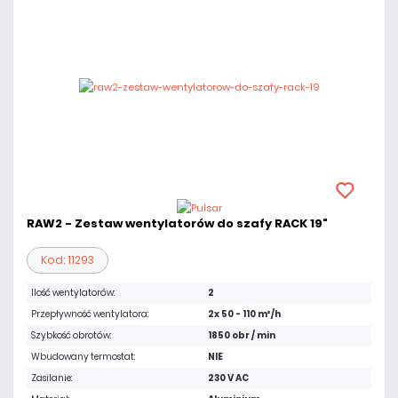
RAW2 - Zestaw wentylatorów do szafy RACK 19"
Kod: 11293
Ilość wentylatorów:
2
Przepływność wentylatora:
2x 50 - 110 m³/h
Szybkość obrotów:
1850 obr / min
Wbudowany termostat:
NIE
Zasilanie:
230 V AC