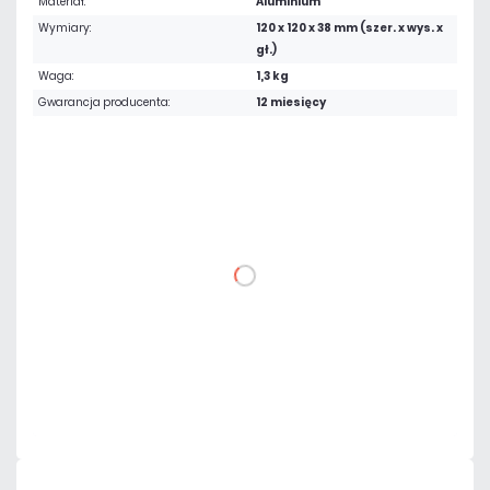
Materiał:
Aluminium
Wymiary:
120 x 120 x 38 mm (szer. x wys. x
gł.)
Waga:
1,3 kg
Gwarancja producenta:
12 miesięcy
111,93 zł
netto: 91,00 zł
DO KOSZYKA
Dodaj do porównania
Dużo
Czas realizacji:
24h