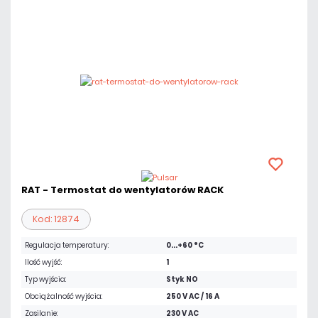
RAT - Termostat do wentylatorów RACK
Kod: 12874
Regulacja temperatury:
0...+60 °C
Ilość wyjść:
1
Typ wyjścia:
Styk NO
Obciążalność wyjścia:
250 V AC / 16 A
Zasilanie:
230 V AC