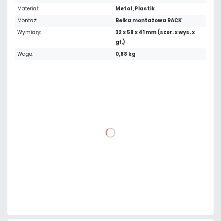
Materiał:
Metal, Plastik
Montaż:
Belka montażowa RACK
Wymiary:
32 x 58 x 41 mm (szer. x wys. x
gł.)
Waga:
0,88 kg
136,53 zł
netto: 111,00 zł
DO KOSZYKA
Dodaj do porównania
Dużo
Czas realizacji:
24h