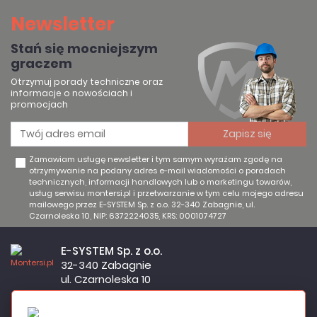
Newsletter
Stań się mocniejszym
graczem
Otrzymuj porady techniczne oraz
informacje o nowościach i
promocjach
Zamawiam usługę newsletter i tym samym wyrażam zgodę na
otrzymywanie na podany adres e-mail wiadomości o poradach
technicznych, informacji handlowych lub o marketingu towarów,
usług serwisu montersi.pl i przetwarzanie w tym celu mojego adresu
mailowego przez E-SYSTEM Sp. z o.o. 32-340 Zabagnie, ul.
Czarnoleska 10, NIP: 6372224035, KRS: 0001074727
E-SYSTEM Sp. z o.o.
32-340 Zabagnie
ul. Czarnoleska 10
Firma czynna od poniedziałku do piątku w godzinach 8:00 –
17:00