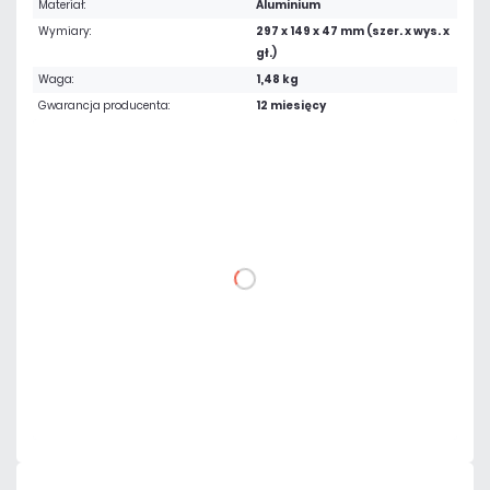
Materiał:
Aluminium
Wymiary:
297 x 149 x 47 mm (szer. x wys. x
gł.)
Waga:
1,48 kg
Gwarancja producenta:
12 miesięcy
289,05 zł
netto: 235,00 zł
DO KOSZYKA
Dodaj do porównania
Dużo
Czas realizacji:
24h