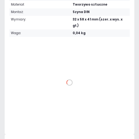
Materiał:
Tworzywo sztuczne
Montaż:
Szyna DIN
Wymiary:
32 x 58 x 41 mm (szer. x wys. x
gł.)
Waga:
0,04 kg
34,44 zł
netto: 28,00 zł
DO KOSZYKA
Dodaj do porównania
Dużo
Czas realizacji:
24h