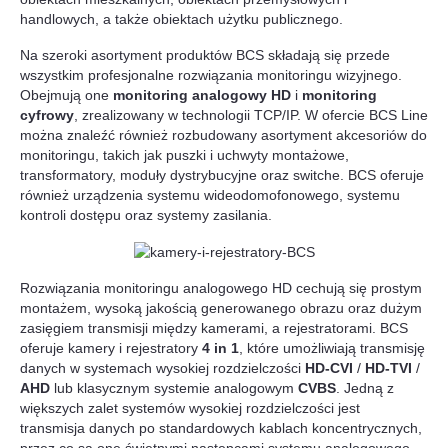
handlowych, a także obiektach użytku publicznego.
Na szeroki asortyment produktów BCS składają się przede
wszystkim profesjonalne rozwiązania monitoringu wizyjnego.
Obejmują one
monitoring analogowy HD
i
monitoring
cyfrowy
, zrealizowany w technologii TCP/IP. W ofercie BCS Line
można znaleźć również rozbudowany asortyment akcesoriów do
monitoringu, takich jak puszki i uchwyty montażowe,
transformatory, moduły dystrybucyjne oraz switche. BCS oferuje
również urządzenia systemu wideodomofonowego, systemu
kontroli dostępu oraz systemy zasilania.
Rozwiązania monitoringu analogowego HD cechują się prostym
montażem, wysoką jakością generowanego obrazu oraz dużym
zasięgiem transmisji między kamerami, a rejestratorami. BCS
oferuje kamery i rejestratory
4 in 1
, które umożliwiają transmisję
danych w systemach wysokiej rozdzielczości
HD-CVI
/
HD-TVI
/
AHD
lub klasycznym systemie analogowym
CVBS
. Jedną z
większych zalet systemów wysokiej rozdzielczości jest
transmisja danych po standardowych kablach koncentrycznych,