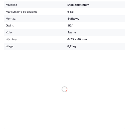
Materiał:
Stop aluminium
Maksymalne obciążenie:
5 kg
Montaż:
Sufitowy
Gwint:
3/2"
Kolor:
Jasny
Wymiary:
Ø 59 x 60 mm
Waga:
0,2 kg
65,19 zł
netto: 53,00 zł
DO KOSZYKA
Dodaj do porównania
Na zamówienie
Czas realizacji:
48h