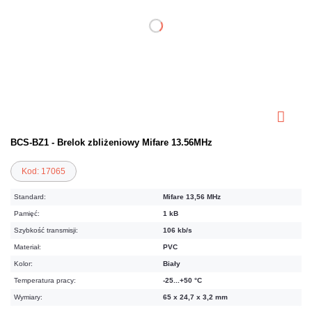
BCS-BZ1 - Brelok zbliżeniowy Mifare 13.56MHz
Kod: 17065
Standard:
Mifare 13,56 MHz
Pamięć:
1 kB
Szybkość transmisji:
106 kb/s
Materiał:
PVC
Kolor:
Biały
Temperatura pracy:
-25...+50 °C
Wymiary:
65 x 24,7 x 3,2 mm