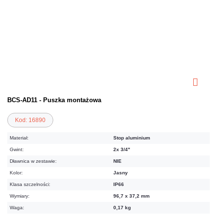
BCS-AD11 - Puszka montażowa
Kod: 16890
Materiał:
Stop aluminium
Gwint:
2x 3/4"
Dławnica w zestawie:
NIE
Kolor:
Jasny
Klasa szczelności:
IP66
Wymiary:
96,7 x 37,2 mm
Waga:
0,17 kg