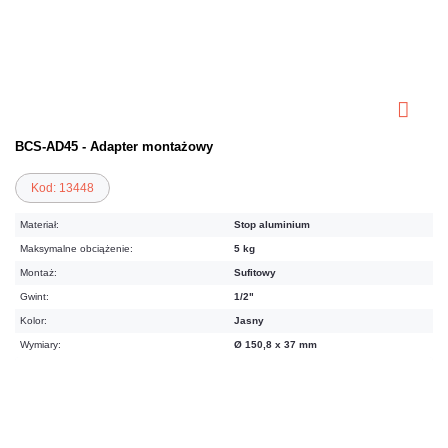
BCS-AD45 - Adapter montażowy
Kod: 13448
Materiał:
Stop aluminium
Maksymalne obciążenie:
5 kg
Montaż:
Sufitowy
Gwint:
1/2"
Kolor:
Jasny
Wymiary:
Ø 150,8 x 37 mm
33,21 zł
netto: 27,00 zł