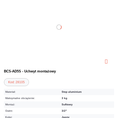
BCS-AD5S - Uchwyt montażowy
Kod: 28105
Materiał:
Stop aluminium
Maksymalne obciążenie:
3 kg
Montaż:
Sufitowy
Gwint:
3/2"
Kolor:
Jasny