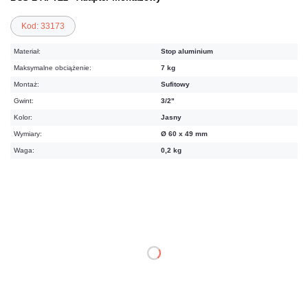
Kod: 33173
Materiał:
Stop aluminium
Maksymalne obciążenie:
7 kg
Montaż:
Sufitowy
Gwint:
3/2"
Kolor:
Jasny
Wymiary:
Ø 60 x 49 mm
Waga:
0,2 kg
63,96 zł
netto: 52,00 zł
DO KOSZYKA
Dodaj do porównania
Mało