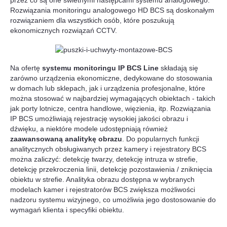
przez co są one świetnymi następcami systemu analogowego.
Rozwiązania monitoringu analogowego HD BCS są doskonałym
rozwiązaniem dla wszystkich osób, które poszukują
ekonomicznych rozwiązań CCTV.
Na ofertę
systemu monitoringu IP BCS
Line
składają się
zarówno urządzenia ekonomiczne, dedykowane do stosowania
w domach lub sklepach, jak i urządzenia profesjonalne, które
można stosować w najbardziej wymagających obiektach - takich
jak porty lotnicze, centra handlowe, więzienia, itp. Rozwiązania
IP BCS umożliwiają rejestrację wysokiej jakości obrazu i
dźwięku, a niektóre modele udostępniają również
zaawansowaną analitykę obrazu
. Do popularnych funkcji
analitycznych obsługiwanych przez kamery i rejestratory BCS
można zaliczyć: detekcję twarzy, detekcję intruza w strefie,
detekcję przekroczenia linii, detekcję pozostawienia / zniknięcia
obiektu w strefie. Analityka obrazu dostępna w wybranych
modelach kamer i rejestratorów BCS zwiększa możliwości
nadzoru systemu wizyjnego, co umożliwia jego dostosowanie do
wymagań klienta i specyfiki obiektu.