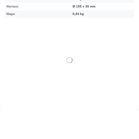
Wymiary:
Ø 159 x 35 mm
Waga:
0,24 kg
67,65 zł
netto: 55,00 zł
DO KOSZYKA
Dodaj do porównania
Na zamówienie
Czas realizacji:
48h