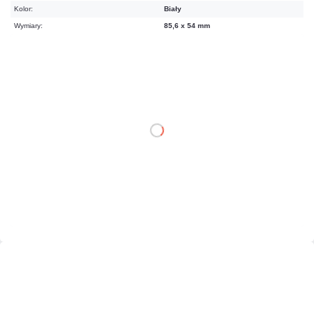
Kolor:
Biały
Wymiary:
85,6 x 54 mm
12,30 zł
netto: 10,00 zł
DO KOSZYKA
Dodaj do porównania
Na zamówienie
Czas realizacji:
48h