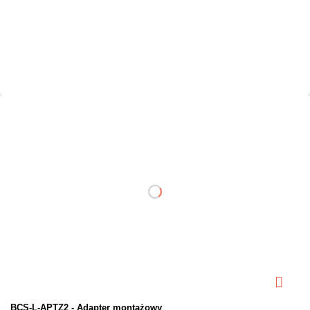
Dodaj do porównania
Dużo
Czas realizacji:
24h
BCS-L-APTZ2 - Adapter montażowy