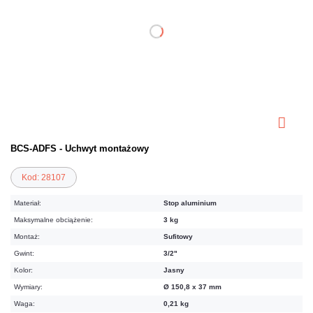
BCS-ADFS - Uchwyt montażowy
Kod: 28107
Materiał:
Stop aluminium
Maksymalne obciążenie:
3 kg
Montaż:
Sufitowy
Gwint:
3/2"
Kolor:
Jasny
Wymiary:
Ø 150,8 x 37 mm
Waga:
0,21 kg