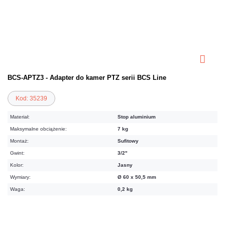
BCS-APTZ3 - Adapter do kamer PTZ serii BCS Line
Kod: 35239
Materiał:
Stop aluminium
Maksymalne obciążenie:
7 kg
Montaż:
Sufitowy
Gwint:
3/2"
Kolor:
Jasny
Wymiary:
Ø 60 x 50,5 mm
Waga:
0,2 kg
70,11 zł