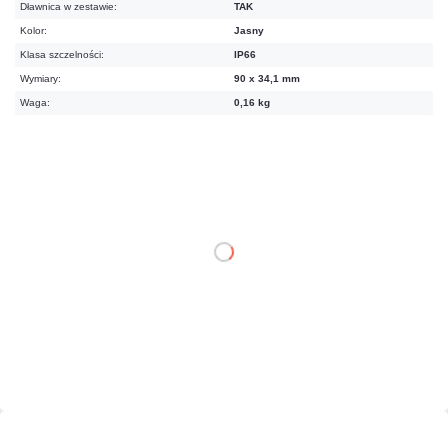
Dławnica w zestawie:
TAK
Kolor:
Jasny
Klasa szczelności:
IP66
Wymiary:
90 x 34,1 mm
Waga:
0,16 kg
67,65 zł
netto: 55,00 zł
DO KOSZYKA
Dodaj do porównania
Dużo
Czas realizacji:
24h