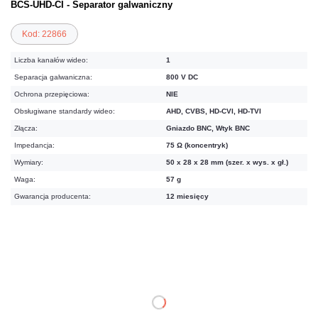
BCS-UHD-CI - Separator galwaniczny
Kod: 22866
Liczba kanałów wideo:
1
Separacja galwaniczna:
800 V DC
Ochrona przepięciowa:
NIE
Obsługiwane standardy wideo:
AHD, CVBS, HD-CVI, HD-TVI
Złącza:
Gniazdo BNC, Wtyk BNC
Impedancja:
75 Ω (koncentryk)
Wymiary:
50 x 28 x 28 mm (szer. x wys. x gł.)
Waga:
57 g
Gwarancja producenta:
12 miesięcy
61,50 zł
netto: 50,00 zł
DO KOSZYKA