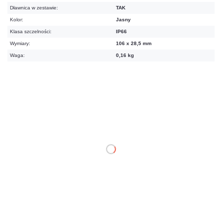
Dławnica w zestawie:
TAK
Kolor:
Jasny
Klasa szczelności:
IP66
Wymiary:
106 x 28,5 mm
Waga:
0,16 kg
Warianty:
Jasny
Ciemny
77,49 zł
netto: 63,00 zł
DO KOSZYKA
Dodaj do porównania
Dużo