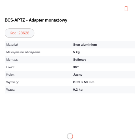
BCS-APTZ - Adapter montażowy
Kod: 28628
Materiał:
Stop aluminium
Maksymalne obciążenie:
5 kg
Montaż:
Sufitowy
Gwint:
3/2"
Kolor:
Jasny
Wymiary:
Ø 59 x 53 mm
Waga:
0,2 kg
56,58 zł
netto: 46,00 zł
DO KOSZYKA