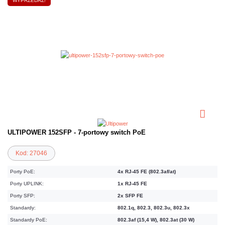
WYPRZEDAŻ!
ULTIPOWER 152SFP - 7-portowy switch PoE
Kod: 27046
Porty PoE:
4x RJ-45 FE (802.3af/at)
Porty UPLINK:
1x RJ-45 FE
Porty SFP:
2x SFP FE
Standardy:
802.1q, 802.3, 802.3u, 802.3x
Standardy PoE:
802.3af (15,4 W), 802.3at (30 W)