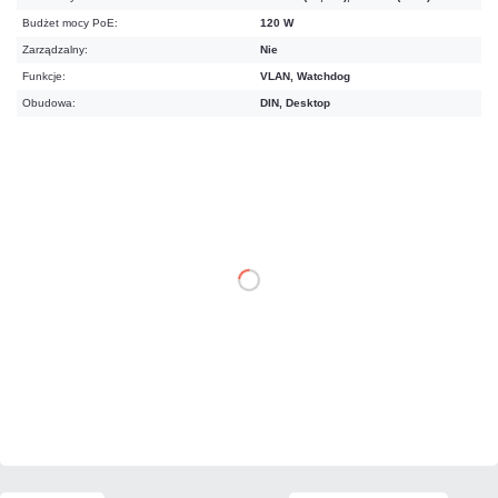
Budżet mocy PoE:
120 W
Zarządzalny:
Nie
Funkcje:
VLAN, Watchdog
Obudowa:
DIN, Desktop
774,90 zł
netto: 630,00 zł
DO KOSZYKA
Dodaj do porównania
Mało
Czas realizacji:
24h