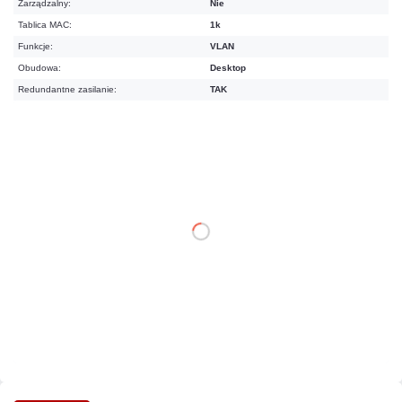
Zarządzalny:
Nie
Tablica MAC:
1k
Funkcje:
VLAN
Obudowa:
Desktop
Redundantne zasilanie:
TAK
613,77 zł
netto: 499,00 zł
DO KOSZYKA
Dodaj do porównania
Mało
Czas realizacji:
24h