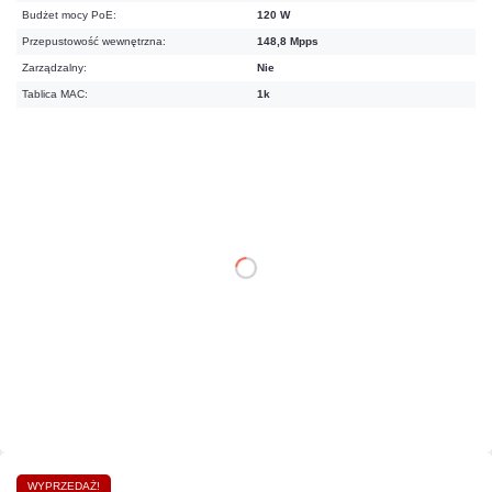
Budżet mocy PoE:
120 W
Przepustowość wewnętrzna:
148,8 Mpps
Zarządzalny:
Nie
Tablica MAC:
1k
464,94 zł
netto: 378,00 zł
DO KOSZYKA
Dodaj do porównania
Mało
Czas realizacji:
24h
WYPRZEDAŻ!