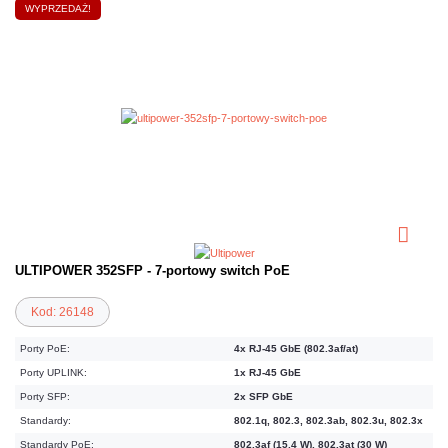
WYPRZEDAŻ!
ULTIPOWER 352SFP - 7-portowy switch PoE
Kod: 26148
Porty PoE:
4x RJ-45 GbE (802.3af/at)
Porty UPLINK:
1x RJ-45 GbE
Porty SFP:
2x SFP GbE
Standardy:
802.1q, 802.3, 802.3ab, 802.3u, 802.3x
Standardy PoE:
802.3af (15,4 W), 802.3at (30 W)