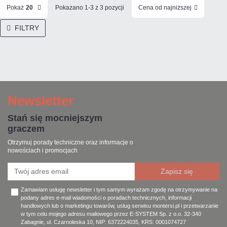
Pokaż
20
Pokazano 1-3 z 3 pozycji
Cena od najniższej
FILTRY
Newsletter
Stań się mocniejszym
graczem
Otrzymuj porady techniczne oraz informacje o
nowościach i promocjach
Zamawiam usługę newsletter i tym samym wyrażam zgodę na otrzymywanie na
podany adres e-mail wiadomości o poradach technicznych, informacji
handlowych lub o marketingu towarów, usług serwisu montersi.pl i przetwarzanie
w tym celu mojego adresu mailowego przez E-SYSTEM Sp. z o.o. 32-340
Zabagnie, ul. Czarnoleska 10, NIP: 6372224035, KRS: 0001074727