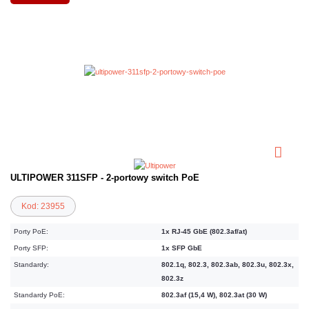
ULTIPOWER 311SFP - 2-portowy switch PoE
Kod: 23955
Porty PoE:
1x RJ-45 GbE (802.3af/at)
Porty SFP:
1x SFP GbE
Standardy:
802.1q, 802.3, 802.3ab, 802.3u, 802.3x,
802.3z
Standardy PoE:
802.3af (15,4 W), 802.3at (30 W)