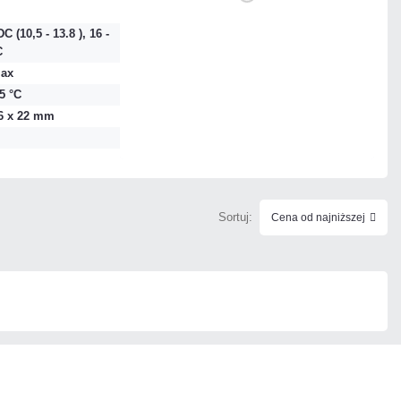
DO KOSZYKA
C (10,5 - 13.8 ), 16 -
Dodaj do porównania
C
max
55 °C
Na zamówienie
76 x 22 mm
Czas realizacji:
48h
Sortuj:
Cena od najniższej