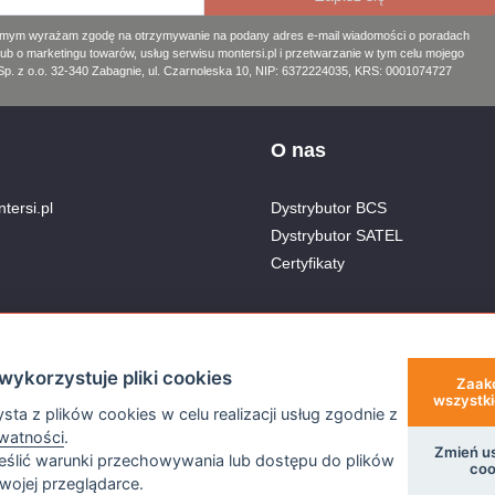
amym wyrażam zgodę na otrzymywanie na podany adres e-mail wiadomości o poradach
lub o marketingu towarów, usług serwisu montersi.pl i przetwarzanie w tym celu mojego
. z o.o. 32-340 Zabagnie, ul. Czarnoleska 10, NIP: 6372224035, KRS: 0001074727
O nas
tersi.pl
Dystrybutor BCS
Dystrybutor SATEL
Certyfikaty
nera
wykorzystuje pliki cookies
Zaak
wszystki
sta z plików cookies w celu realizacji usług zgodnie z
ywatności
.
Zmień u
ślić warunki przechowywania lub dostępu do plików
coo
wojej przeglądarce.