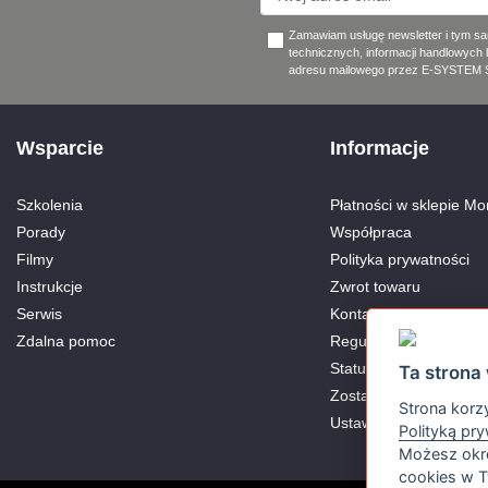
Zamawiam usługę newsletter i tym s
technicznych, informacji handlowych 
adresu mailowego przez E-SYSTEM Sp
Wsparcie
Informacje
Szkolenia
Płatności w sklepie Mon
Porady
Współpraca
Filmy
Polityka prywatności
Instrukcje
Zwrot towaru
Serwis
Kontakt
Zdalna pomoc
Regulamin
Status Aktywnego Part
Ta strona 
Zostań Partnerem
Strona korzy
Ustawienia Cookies
Polityką pr
Możesz okre
cookies w T