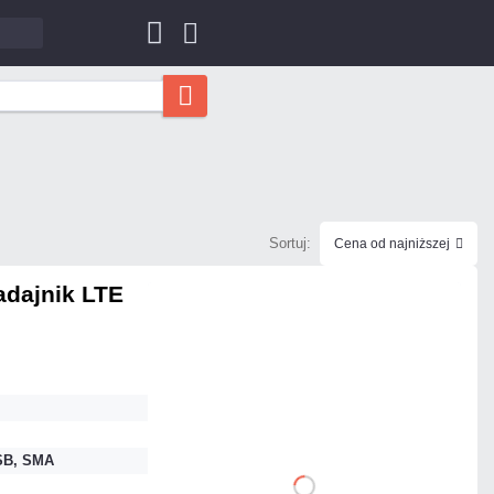
Sortuj:
Cena od najniższej
adajnik LTE
389,91 zł
netto: 317,00 zł
SB, SMA