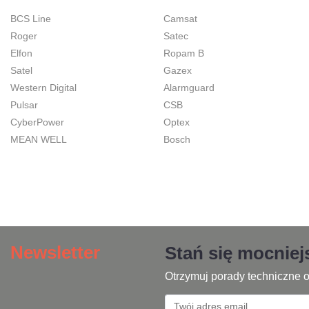
BCS Line
Camsat
Roger
Satec
Elfon
Ropam B
Satel
Gazex
Western Digital
Alarmguard
Pulsar
CSB
CyberPower
Optex
MEAN WELL
Bosch
Newsletter
Stań się mocnie
Otrzymuj porady techniczne o