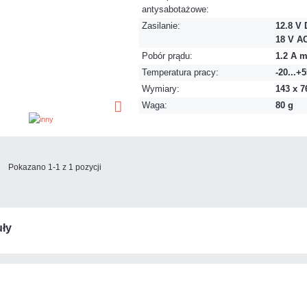
antysabotażowe:
Zasilanie:
12.8 V D
18 V A
Pobór prądu:
1.2 A 
Temperatura pracy:
-20...+
Wymiary:
143 x 
Waga:
80 g
Pokazano 1-1 z 1 pozycji
ły