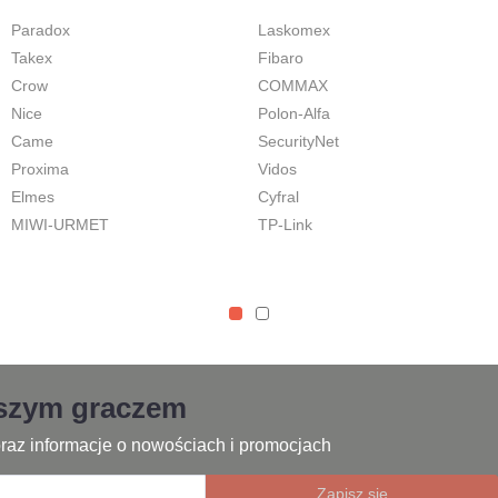
Paradox
Laskomex
Takex
Fibaro
Crow
COMMAX
Nice
Polon-Alfa
Came
SecurityNet
Proxima
Vidos
Elmes
Cyfral
MIWI-URMET
TP-Link
jszym graczem
raz informacje o nowościach i promocjach