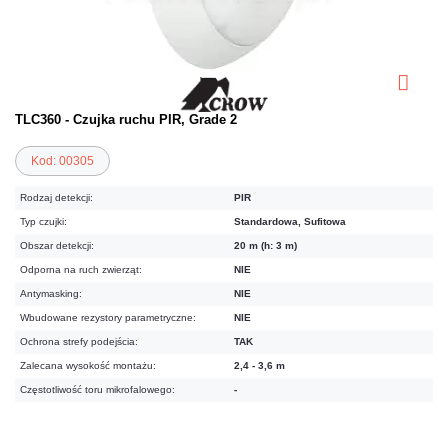
TLC360 - Czujka ruchu PIR, Grade 2
Kod: 00305
Rodzaj detekcji:
PIR
Typ czujki:
Standardowa, Sufitowa
Obszar detekcji:
20 m (h: 3 m)
Odporna na ruch zwierząt:
NIE
Antymasking:
NIE
Wbudowane rezystory parametryczne:
NIE
Ochrona strefy podejścia:
TAK
Zalecana wysokość montażu:
2,4 - 3,6 m
Częstotliwość toru mikrofalowego:
-
183,27 zł