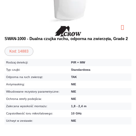
SWAN-1000 - Dualna czujka ruchu, odporna na zwierzęta, Grade 2
Kod: 14883
Rodzaj detekcji:
PIR + MW
Typ czujki:
Standardowa
Odporna na ruch zwierząt:
TAK
Antymasking:
NIE
Wbudowane rezystory parametryczne:
NIE
Ochrona strefy podejścia:
NIE
Zalecana wysokość montażu:
1,8 - 2,4 m
Częstotliwość toru mikrofalowego:
10 GHz
Uchwyt w zestawie:
NIE