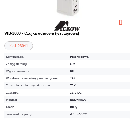
VIB-2000 - Czujka udarowa (wstrząsowa)
Kod: 03641
Komunikacja:
Przewodowa
Zasięg detekcji:
6 m
Wyjście alarmowe:
NC
Wbudowane rezystory parametryczne:
TAK
Zabezpieczenie antysabotażowe:
TAK
Zasilanie:
12 V DC
Montaż:
Natynkowy
Kolor:
Biały
Temperatura pracy:
-10...+50 °C
153,75 zł