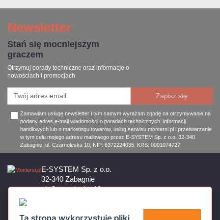
Newsletter
Stań się mocniejszym
graczem
Otrzymuj porady techniczne oraz informacje o
nowościach i promocjach
Zamawiam usługę newsletter i tym samym wyrażam zgodę na otrzymywanie na
podany adres e-mail wiadomości o poradach technicznych, informacji
handlowych lub o marketingu towarów, usług serwisu montersi.pl i przetwarzanie
w tym celu mojego adresu mailowego przez E-SYSTEM Sp. z o.o. 32-340
Zabagnie, ul. Czarnoleska 10, NIP: 6372224035, KRS: 0001074727
E-SYSTEM Sp. z o.o.
32-340 Zabagnie
ul. Czarnoleska 10
Firma czynna od poniedziałku do piątku w godzinach 8:00 – 17:00
32 644 11 50
Ta strona wykorzystuje pliki
sklep@montersi.pl