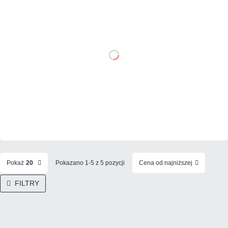
199,97 zł
netto: 162,58 zł
DO KOSZYKA
Dodaj do porównania
Na zamówienie
Czas realizacji:
72h
Pokaż
20
Pokazano 1-5 z 5 pozycji
Cena od najniższej
FILTRY