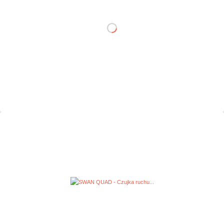
DO KOSZYKA
Dodaj do porównania
Dużo
Czas realizacji:
24h