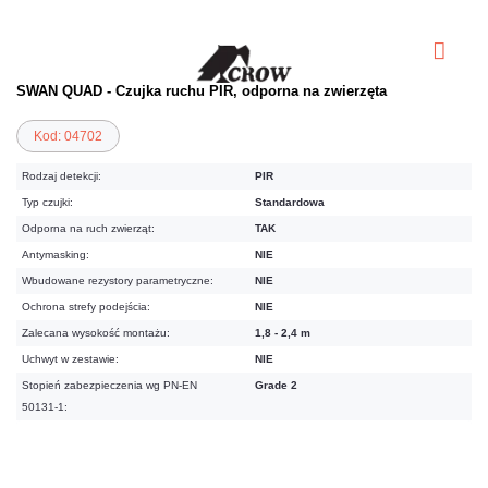
SWAN QUAD - Czujka ruchu PIR, odporna na zwierzęta
Kod: 04702
Rodzaj detekcji:
PIR
Typ czujki:
Standardowa
Odporna na ruch zwierząt:
TAK
Antymasking:
NIE
Wbudowane rezystory parametryczne:
NIE
Ochrona strefy podejścia:
NIE
Zalecana wysokość montażu:
1,8 - 2,4 m
Uchwyt w zestawie:
NIE
Stopień zabezpieczenia wg PN-EN
Grade 2
50131-1:
59,04 zł