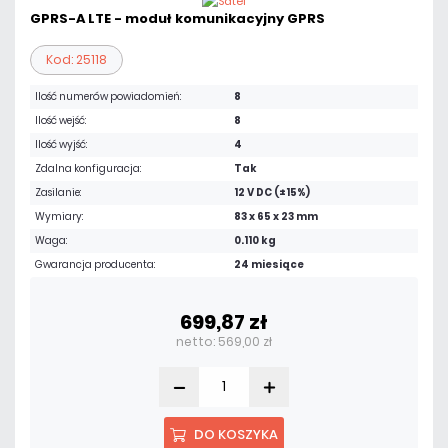
GPRS-A LTE - moduł komunikacyjny GPRS
Kod: 25118
Ilość numerów powiadomień:
8
Ilość wejść:
8
Ilość wyjść:
4
Zdalna konfiguracja:
Tak
Zasilanie:
12 V DC (±15%)
Wymiary:
83 x 65 x 23 mm
Waga:
0.110 kg
Gwarancja producenta:
24 miesiące
699,87 zł
netto: 569,00 zł
DO KOSZYKA