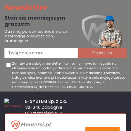
Newsletter
Stań się mocniejszym
graczem
Otrzymuj porady techniczne oraz
informacje o nowościach i
promocjach
Zamawiam usługę newsletter i tym samym wyrażam zgodę na
otrzymywanie na podany adres e-mail wiadomości o poradach
technicznych, informacji handlowych lub o marketingu towarów,
usług serwisu montersi.pl i przetwarzanie w tym celu mojego adresu
mailowego przez E-SYSTEM Sp. z o.o. 32-340 Zabagnie, ul.
Czarnoleska 10, NIP: 6372224035, KRS: 0001074727
E-SYSTEM Sp. z o.o.
32-340 Zabagnie
ul. Czarnoleska 10
Firma czynna od poniedziałku do piątku w godzinach 8:00 –
17:00
32 644 11 50