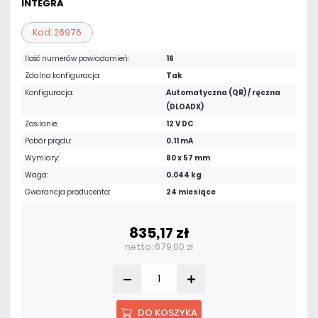
INTEGRA
Kod: 26976
Ilość numerów powiadomień:
16
Zdalna konfiguracja:
Tak
Konfiguracja:
Automatyczna (QR) / ręczna
(DLOADX)
Zasilanie:
12 V DC
Pobór prądu:
0.11 mA
Wymiary:
80 x 57 mm
Waga:
0.044 kg
Gwarancja producenta:
24 miesiące
835,17 zł
netto: 679,00 zł
DO KOSZYKA