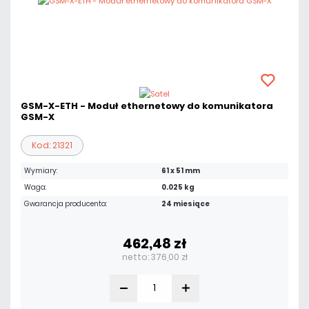
GSM-X-ETH - Moduł ethernetowy do komunikatora
GSM-X
Kod: 21321
Wymiary:
61 x 51 mm
Waga:
0.025 kg
Gwarancja producenta:
24 miesiące
462,48 zł
netto: 376,00 zł