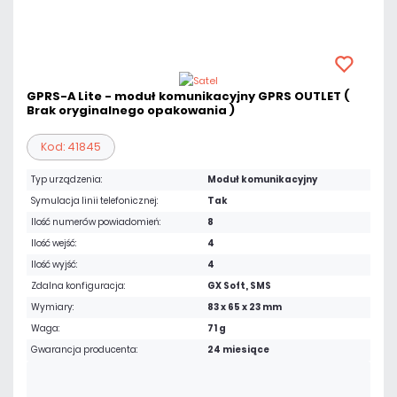
GPRS-A Lite - moduł komunikacyjny GPRS OUTLET (
Brak oryginalnego opakowania )
Kod: 41845
Typ urządzenia:
Moduł komunikacyjny
Symulacja linii telefonicznej:
Tak
Ilość numerów powiadomień:
8
Ilość wejść:
4
Ilość wyjść:
4
Zdalna konfiguracja:
GX Soft, SMS
Wymiary:
83 x 65 x 23 mm
Waga:
71 g
Gwarancja producenta:
24 miesiące