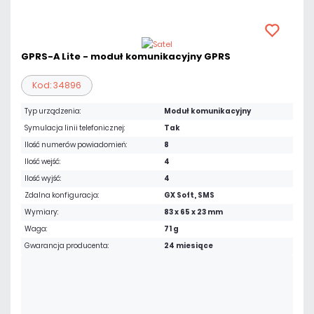
GPRS-A Lite - moduł komunikacyjny GPRS
Kod: 34896
Typ urządzenia:
Moduł komunikacyjny
Symulacja linii telefonicznej:
Tak
Ilość numerów powiadomień:
8
Ilość wejść:
4
Ilość wyjść:
4
Zdalna konfiguracja:
GX Soft, SMS
Wymiary:
83 x 65 x 23 mm
Waga:
71 g
Gwarancja producenta:
24 miesiące