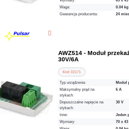
Wymiary:
69 x 4
Waga:
0.04 kg
Gwarancja producenta:
24 mie
AWZ514 - Moduł przeka
30V/6A
Kod: 02171
Typ urządzenia:
Moduł 
Maksymalny prąd na
6 A
stykach:
Dopuszczalne napięcie na
30 V
stykach:
Inne:
Jeden 
Wymiary:
70 x 4
Waga:
0.04 kg