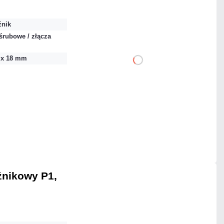
netto: 28,00 zł
źnik
śrubowe / złącza
4 x 18 mm
DO KOSZYKA
Dodaj do porównania
Dużo
Czas realizacji:
24h
źnikowy P1,
14,76 zł
netto: 12,00 zł