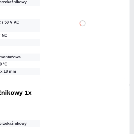
przekaźnikowy
 / 50 V AC
DO KOSZYKA
/ NC
Dodaj do porównania
montażowa
Dużo
50 °C
Czas realizacji:
24h
7 x 18 mm
źnikowy 1x
40,59 zł
netto: 33,00 zł
przekaźnikowy