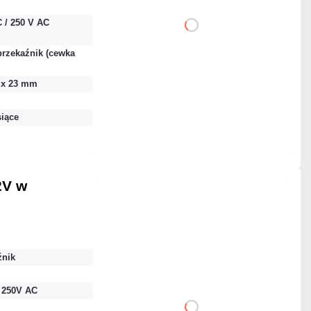
 / 250 V AC
DO KOSZYKA
przekaźnik (cewka
Dodaj do porównania
3 x 23 mm
Dużo
siące
Czas realizacji:
24h
2V w
47,97 zł
netto: 39,00 zł
źnik
 250V AC