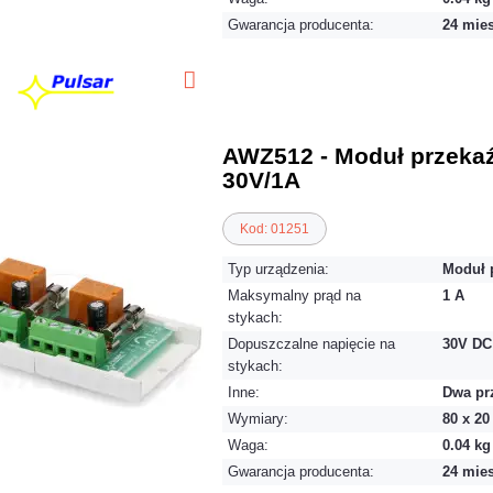
Gwarancja producenta:
24 mie
AWZ512 - Moduł przeka
30V/1A
Kod: 01251
Typ urządzenia:
Moduł 
Maksymalny prąd na
1 A
stykach:
Dopuszczalne napięcie na
30V DC
stykach:
Inne:
Dwa pr
Wymiary:
80 x 2
Waga:
0.04 kg
Gwarancja producenta:
24 mie