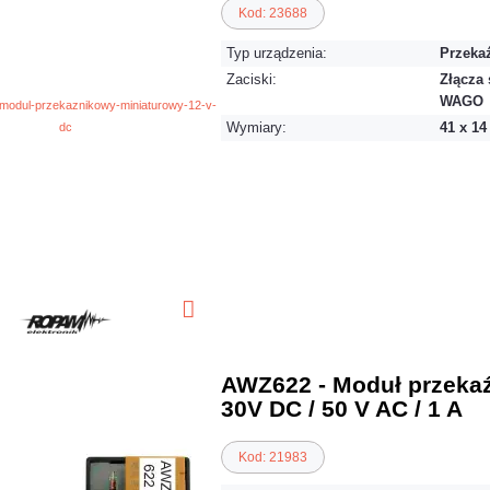
Kod: 23688
Typ urządzenia:
Przeka
Zaciski:
Złącza 
WAGO
Wymiary:
41 x 1
AWZ622 - Moduł przeka
30V DC / 50 V AC / 1 A
Kod: 21983