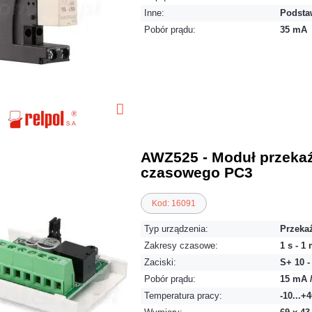
Inne:
Podsta
Pobór prądu:
35 mA
AWZ525 - Moduł przeka
czasowego PC3
Kod: 16091
Typ urządzenia:
Przeka
Zakresy czasowe:
1 s - 1 
Zaciski:
S+ 10 
Pobór prądu:
15 mA 
Temperatura pracy:
-10...+