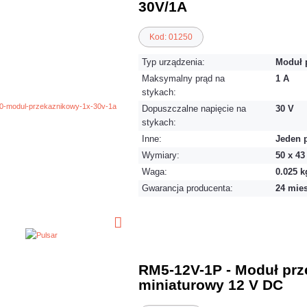
30V/1A
Kod: 01250
Typ urządzenia:
Moduł 
Maksymalny prąd na
1 A
stykach:
Dopuszczalne napięcie na
30 V
stykach:
Inne:
Jeden 
Wymiary:
50 x 4
Waga:
0.025 k
Gwarancja producenta:
24 mie
RM5-12V-1P - Moduł prz
miniaturowy 12 V DC