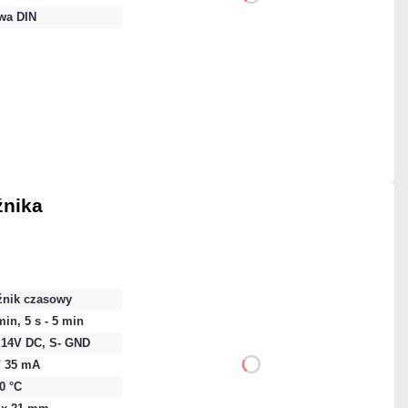
DO KOSZYKA
wa DIN
Dodaj do porównania
Dużo
Czas realizacji:
24h
źnika
61,50 zł
netto: 50,00 zł
źnik czasowy
min, 5 s - 5 min
- 14V DC, S- GND
/ 35 mA
DO KOSZYKA
40 °C