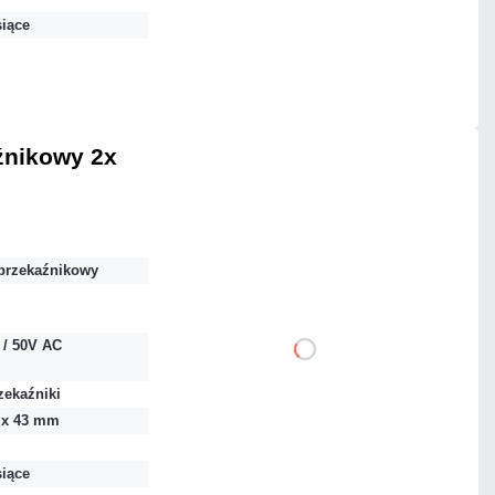
siące
Mało
Czas realizacji:
24h
źnikowy 2x
34,44 zł
netto: 28,00 zł
przekaźnikowy
 / 50V AC
DO KOSZYKA
zekaźniki
Dodaj do porównania
0 x 43 mm
siące
Dużo