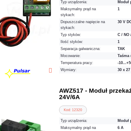
Typ urządzenia:
Moduł 
Maksymalny prąd na
1
stykach:
Dopuszczalne napięcie na
30 V DC
stykach:
Typ styków:
C / NO 
Ilość styków:
1
Separacja galwaniczna:
TAK
Mocowanie:
Taśma 
Temperatura pracy:
-10...+
Wymiary:
30 x 2
AWZ517 - Moduł przeka
24V/6A
Kod: 12320
Typ urządzenia:
Moduł 
Maksymalny prąd na
6 A