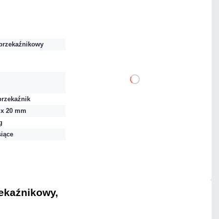
22,14 zł
netto: 18,00 zł
przekaźnikowy
DO KOSZYKA
przekaźnik
Dodaj do porównania
3 x 20 mm
g
siące
Dużo
Czas realizacji:
24h
ekaźnikowy,
34,44 zł