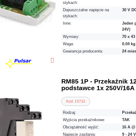
stykach:
Dopuszczalne napięcie na
30 V DC
stykach:
Inne:
Jeden 
24V)
Wymiary:
70 x 4
Waga:
0.04 kg
Gwarancja producenta:
24 mie
RM85 1P - Przekaźnik 1
podstawce 1x 250V/16A
Kod: 15732
Rodzaj:
Przeka
Wyjścia przekaźnikowe:
TAK
Obciążalność wyjść:
16 A @
Napięcie zasilania:
9 - 24 V