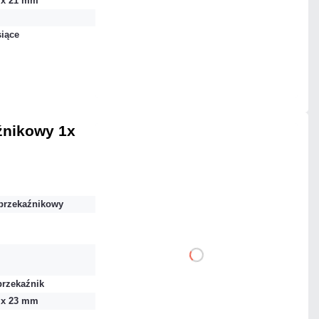
3 x 21 mm
Dodaj do porównania
siące
Mało
Czas realizacji:
24h
źnikowy 1x
34,44 zł
netto: 28,00 zł
przekaźnikowy
DO KOSZYKA
przekaźnik
Dodaj do porównania
3 x 23 mm