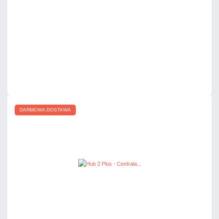
DO KOSZYKA
Dodaj do porównania
Mało
Czas realizacji:
24h
DARMOWA DOSTAWA