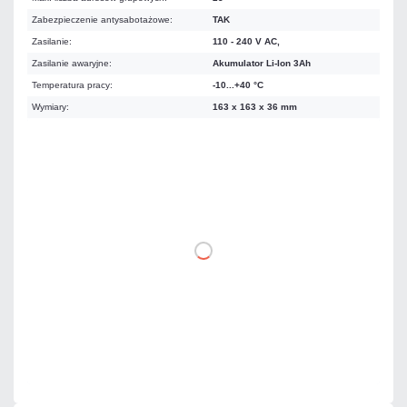
Zabezpieczenie antysabotażowe:
TAK
Zasilanie:
110 - 240 V AC,
Zasilanie awaryjne:
Akumulator Li-Ion 3Ah
Temperatura pracy:
-10...+40 °C
Wymiary:
163 x 163 x 36 mm
1 353,00 zł
netto: 1 100,00 zł
DO KOSZYKA
Dodaj do porównania
Na zamówienie
Czas realizacji:
5 dni