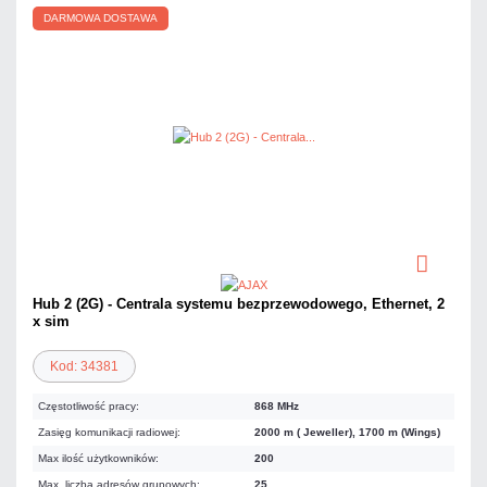
DARMOWA DOSTAWA
Hub 2 (2G) - Centrala systemu bezprzewodowego, Ethernet, 2
x sim
Kod: 34381
Częstotliwość pracy:
868 MHz
Zasięg komunikacji radiowej:
2000 m ( Jeweller), 1700 m (Wings)
Max ilość użytkowników:
200
Max. liczba adresów grupowych:
25