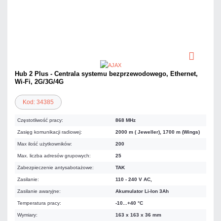
Hub 2 Plus - Centrala systemu bezprzewodowego, Ethernet,
Wi-Fi, 2G/3G/4G
Kod: 34385
Częstotliwość pracy:
868 MHz
Zasięg komunikacji radiowej:
2000 m ( Jeweller), 1700 m (Wings)
Max ilość użytkowników:
200
Max. liczba adresów grupowych:
25
Zabezpieczenie antysabotażowe:
TAK
Zasilanie:
110 - 240 V AC,
Zasilanie awaryjne:
Akumulator Li-Ion 3Ah
Temperatura pracy:
-10...+40 °C
Wymiary:
163 x 163 x 36 mm