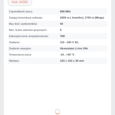
Kod: 34382
Częstotliwość pracy:
868 MHz
Zasięg komunikacji radiowej:
2000 m ( Jeweller), 1700 m (Wings)
Max ilość użytkowników:
50
Max. liczba adresów grupowych:
9
Zabezpieczenie antysabotażowe:
TAK
Zasilanie:
110 - 240 V AC,
Zasilanie awaryjne:
Akumulator Li-Ion 3Ah
Temperatura pracy:
-10...+40 °C
Wymiary:
163 x 163 x 36 mm
Warianty:
Czarny
Biały
1 918,80 zł
netto: 1 560,00 zł