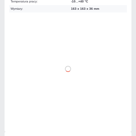
Temperatura pracy:
-10...+40 °C
Wymiary:
163 x 163 x 36 mm
Warianty:
Czarny
Biały
897,90 zł
netto: 730,00 zł
DO KOSZYKA
Dodaj do porównania
Mało
Czas realizacji:
24h