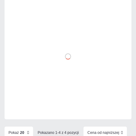
Warianty:
Biały
Czarny
2 460,00 zł
netto: 2 000,00 zł
DO KOSZYKA
Dodaj do porównania
Mało
Czas realizacji:
24h
Pokaż
20
Pokazano 1-4 z 4 pozycji
Cena od najniższej