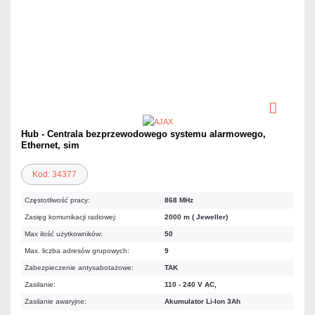
Hub - Centrala bezprzewodowego systemu alarmowego,
Ethernet, sim
Kod: 34377
Częstotliwość pracy:
868 MHz
Zasięg komunikacji radiowej:
2000 m ( Jeweller)
Max ilość użytkowników:
50
Max. liczba adresów grupowych:
9
Zabezpieczenie antysabotażowe:
TAK
Zasilanie:
110 - 240 V AC,
Zasilanie awaryjne:
Akumulator Li-Ion 3Ah