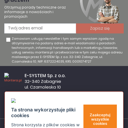
Otrzymuj porady techniczne oraz
informacje o nowościach i
promocjach
Zamawiam usługę newsletter i tym samym wyrażam zgodę na
otrzymywanie na podany adres e-mail wiadomości o poradach
technicznych, informacji handlowych lub o marketingu towarów,
usług serwisu montersi.pl i przetwarzanie w tym celu mojego adresu
mailowego przez E-SYSTEM Sp. z o.o. 32-340 Zabagnie, ul.
Czarnoleska 10, NIP: 6372224035, KRS: 0001074727
E-SYSTEM Sp. z o.o.
32-340 Zabagnie
ul. Czarnoleska 10
Firma czynna od poniedziałku do piątku w godzinach 8:00 –
17:00
32 644 11 50
Ta strona wykorzystuje pliki
sklep@montersi.pl
cookies
Zaakceptuj
wszystkie
cookies
Strona korzysta z plików cookies w
Wsparcie