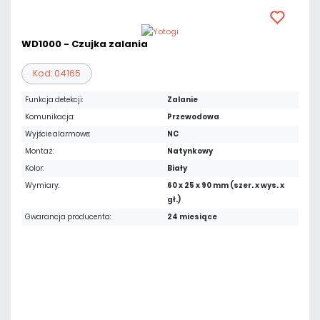
WD1000 - Czujka zalania
Kod: 04165
Funkcja detekcji:
Zalanie
Komunikacja:
Przewodowa
Wyjście alarmowe:
NC
Montaż:
Natynkowy
Kolor:
Biały
Wymiary:
60 x 25 x 90 mm (szer. x wys. x
gł.)
Gwarancja producenta:
24 miesiące
104,55 zł
netto: 85,00 zł