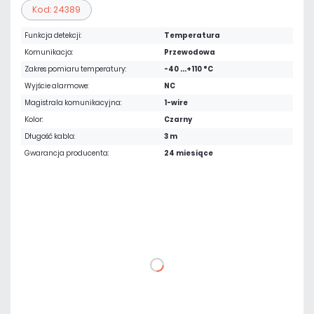
Kod: 24389
Funkcja detekcji:
Temperatura
Komunikacja:
Przewodowa
Zakres pomiaru temperatury:
-40 ...+110 °C
Wyjście alarmowe:
NC
Magistrala komunikacyjna:
1-wire
Kolor:
Czarny
Długość kabla:
3 m
Gwarancja producenta:
24 miesiące
121,77 zł
netto: 99,00 zł
DO KOSZYKA
Dodaj do porównania