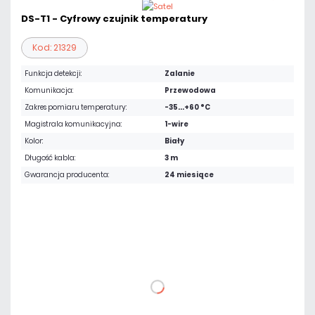
DS-T1 - Cyfrowy czujnik temperatury
Kod: 21329
Funkcja detekcji:
Zalanie
Komunikacja:
Przewodowa
Zakres pomiaru temperatury:
-35...+60 °C
Magistrala komunikacyjna:
1-wire
Kolor:
Biały
Długość kabla:
3 m
Gwarancja producenta:
24 miesiące
110,70 zł
netto: 90,00 zł
DO KOSZYKA