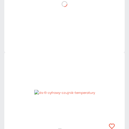
DO KOSZYKA
Dodaj do porównania
Mało
Czas realizacji:
24h