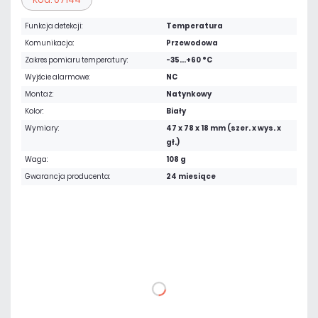
Funkcja detekcji:
Temperatura
Komunikacja:
Przewodowa
Zakres pomiaru temperatury:
-35...+60 °C
Wyjście alarmowe:
NC
Montaż:
Natynkowy
Kolor:
Biały
Wymiary:
47 x 78 x 18 mm (szer. x wys. x
gł.)
Waga:
108 g
Gwarancja producenta:
24 miesiące
263,22 zł
netto: 214,00 zł
DO KOSZYKA