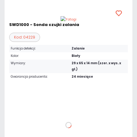
SWD1000 - Sonda czujki zalania
Kod: 04229
Funkcja detekcji:
Zalanie
Kolor:
Biały
Wymiary:
29 x 65 x 14 mm (szer. x wys. x
gł.)
Gwarancja producenta:
24 miesiące
19,68 zł
netto: 16,00 zł
DO KOSZYKA