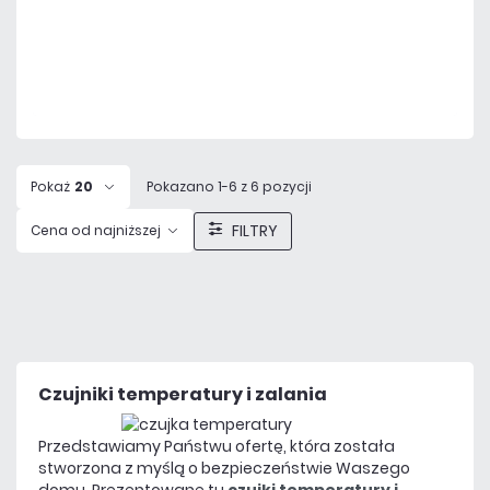
Dodaj do porównania
Mało
Czas realizacji:
24h
Pokaż
20
Pokazano 1-6 z 6 pozycji
FILTRY
Cena od najniższej
Czujniki temperatury i zalania
Przedstawiamy Państwu ofertę, która została
stworzona z myślą o bezpieczeństwie Waszego
domu. Prezentowane tu
czujki temperatury i