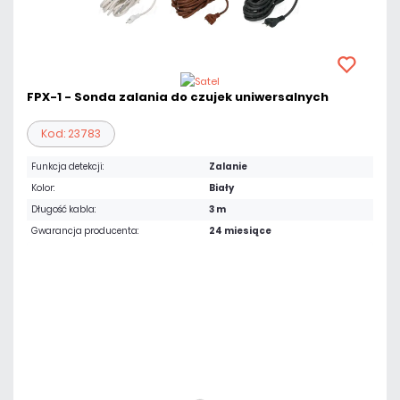
FPX-1 - Sonda zalania do czujek uniwersalnych
Kod: 23783
Funkcja detekcji:
Zalanie
Kolor:
Biały
Długość kabla:
3 m
Gwarancja producenta:
24 miesiące
Warianty:
23,37 zł
netto: 19,00 zł