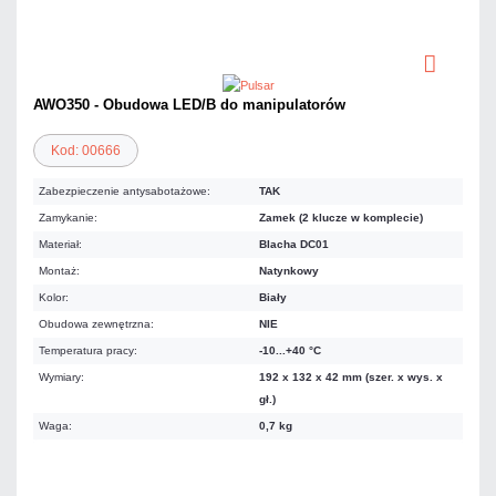
AWO350 - Obudowa LED/B do manipulatorów
Kod: 00666
Zabezpieczenie antysabotażowe:
TAK
Zamykanie:
Zamek (2 klucze w komplecie)
Materiał:
Blacha DC01
Montaż:
Natynkowy
Kolor:
Biały
Obudowa zewnętrzna:
NIE
Temperatura pracy:
-10...+40 °C
Wymiary:
192 x 132 x 42 mm (szer. x wys. x
gł.)
Waga:
0,7 kg
102,09 zł