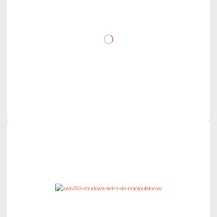
DO KOSZYKA
Dodaj do porównania
Mało
Czas realizacji:
24h