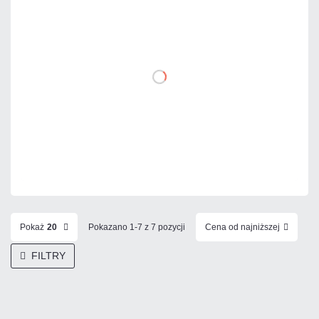
221,40 zł
netto: 180,00 zł
DO KOSZYKA
Dodaj do porównania
Mało
Czas realizacji:
24h
Pokaż
20
Pokazano 1-7 z 7 pozycji
Cena od najniższej
FILTRY