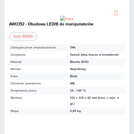
AWO352 - Obudowa LED/B do manipulatorów
Kod: 00890
Zabezpieczenie antysabotażowe:
TAK
Zamykanie:
Zamek (dwa klucze w komplecie)
Materiał:
Blacha DC01
Montaż:
Natynkowy
Kolor:
Biały
Obudowa zewnętrzna:
NIE
Temperatura pracy:
10...+40 °C
Wymiary:
211 x 110 x 42 mm (szer. x wys. x
gł.)
Waga:
0,65 kg
99,63 zł
netto: 81,00 zł