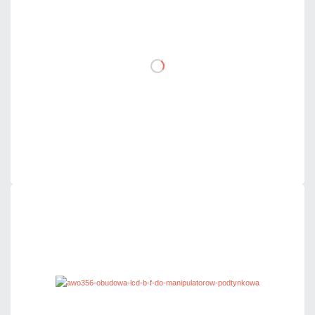
netto: 86,00 zł
DO KOSZYKA
Dodaj do porównania
Mało
Czas realizacji:
24h