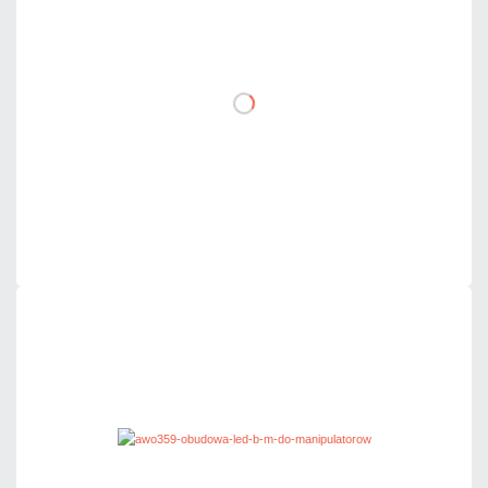
netto: 83,00 zł
DO KOSZYKA
Dodaj do porównania
Mało
Czas realizacji:
24h