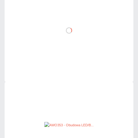
netto: 84,00 zł
DO KOSZYKA
Dodaj do porównania
Mało
Czas realizacji:
24h