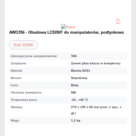
AWO356 - Obudowa LCD/B/F do manipulatorów, podtynkowa
Kod: 01466
Zabezpieczenie antysabotażowe:
TAK
Zamykanie:
Zamek (dwa klucze w komplecie)
Materiał:
Blacha DC01
Montaż:
Natynkowy
Kolor:
Biały
Obudowa zewnętrzna:
NIE
Temperatura pracy:
-10...+40 °C
Wymiary:
275 x 195 x 60 mm (szer. x wys. x
gł.)
Waga:
1,2 kg