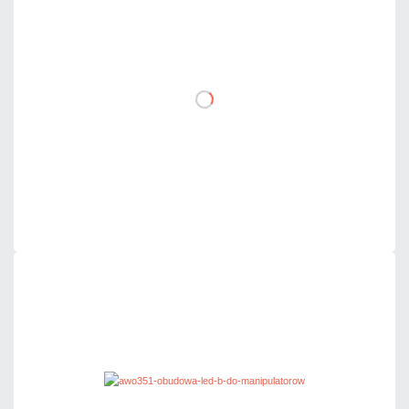
102,09 zł
netto: 83,00 zł
DO KOSZYKA
Dodaj do porównania
Mało
Czas realizacji:
24h