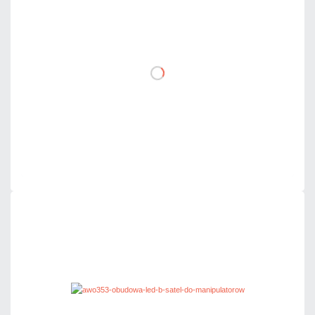
105,78 zł
netto: 86,00 zł
DO KOSZYKA
Dodaj do porównania
Mało
Czas realizacji:
24h