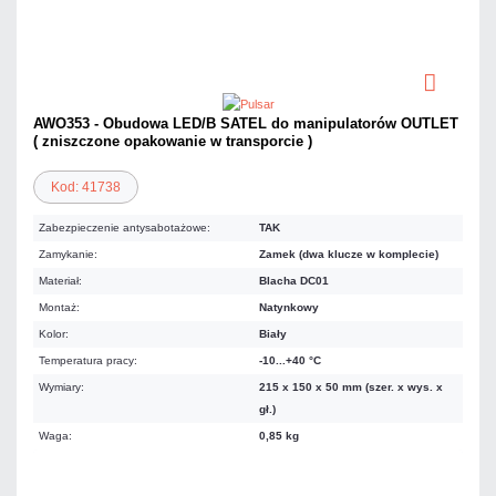
AWO353 - Obudowa LED/B SATEL do manipulatorów OUTLET
( zniszczone opakowanie w transporcie )
Kod: 41738
Zabezpieczenie antysabotażowe:
TAK
Zamykanie:
Zamek (dwa klucze w komplecie)
Materiał:
Blacha DC01
Montaż:
Natynkowy
Kolor:
Biały
Temperatura pracy:
-10...+40 °C
Wymiary:
215 x 150 x 50 mm (szer. x wys. x
gł.)
Waga:
0,85 kg