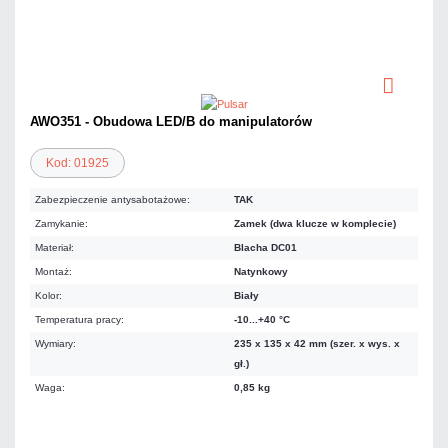
AWO351 - Obudowa LED/B do manipulatorów
Kod: 01925
Zabezpieczenie antysabotażowe:
TAK
Zamykanie:
Zamek (dwa klucze w komplecie)
Materiał:
Blacha DC01
Montaż:
Natynkowy
Kolor:
Biały
Temperatura pracy:
-10...+40 °C
Wymiary:
235 x 135 x 42 mm (szer. x wys. x
gł.)
Waga:
0,85 kg
103,32 zł