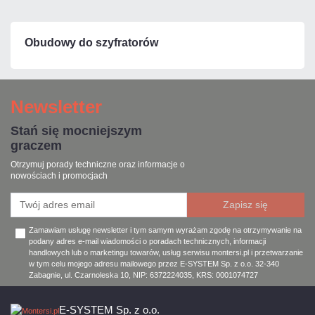
Obudowy do szyfratorów
Newsletter
Stań się mocniejszym
graczem
Otrzymuj porady techniczne oraz informacje o
nowościach i promocjach
Zamawiam usługę newsletter i tym samym wyrażam zgodę na otrzymywanie na
podany adres e-mail wiadomości o poradach technicznych, informacji
handlowych lub o marketingu towarów, usług serwisu montersi.pl i przetwarzanie
w tym celu mojego adresu mailowego przez E-SYSTEM Sp. z o.o. 32-340
Zabagnie, ul. Czarnoleska 10, NIP: 6372224035, KRS: 0001074727
E-SYSTEM Sp. z o.o.