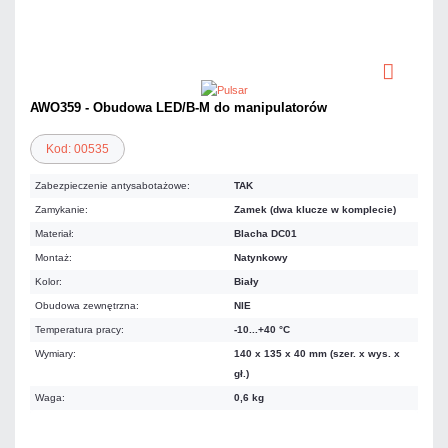
AWO359 - Obudowa LED/B-M do manipulatorów
Kod: 00535
Zabezpieczenie antysabotażowe:
TAK
Zamykanie:
Zamek (dwa klucze w komplecie)
Materiał:
Blacha DC01
Montaż:
Natynkowy
Kolor:
Biały
Obudowa zewnętrzna:
NIE
Temperatura pracy:
-10...+40 °C
Wymiary:
140 x 135 x 40 mm (szer. x wys. x
gł.)
Waga:
0,6 kg