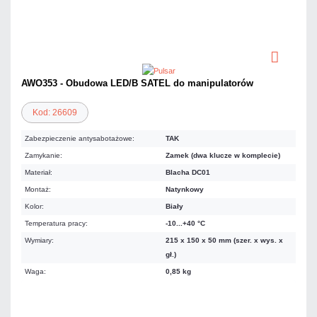
AWO353 - Obudowa LED/B SATEL do manipulatorów
Kod: 26609
Zabezpieczenie antysabotażowe:
TAK
Zamykanie:
Zamek (dwa klucze w komplecie)
Materiał:
Blacha DC01
Montaż:
Natynkowy
Kolor:
Biały
Temperatura pracy:
-10...+40 °C
Wymiary:
215 x 150 x 50 mm (szer. x wys. x
gł.)
Waga:
0,85 kg
105,78 zł