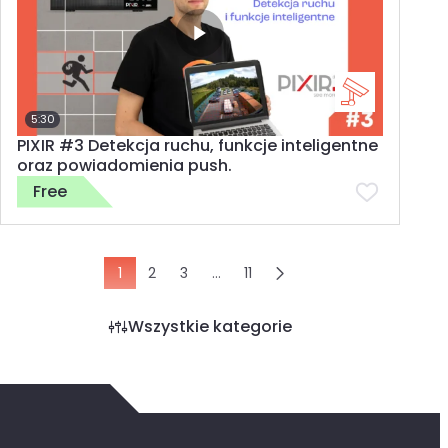
5:30
PIXIR #3 Detekcja ruchu, funkcje inteligentne
oraz powiadomienia push.
Free
1
2
3
…
11
Wszystkie kategorie