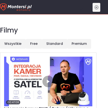
Przejdź
do
treści
Filmy
Wszystkie
Free
Standard
Premium
00:47:08