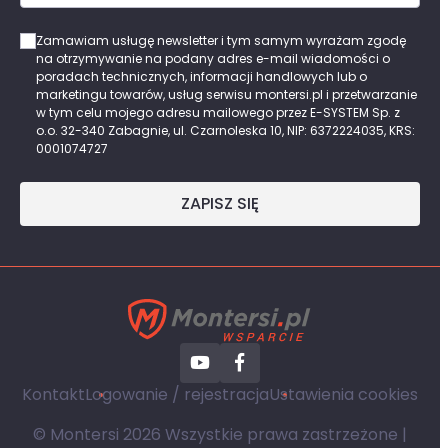
Zamawiam usługę newsletter i tym samym wyrażam zgodę
na otrzymywanie na podany adres e-mail wiadomości o
poradach technicznych, informacji handlowych lub o
marketingu towarów, usług serwisu montersi.pl i przetwarzanie
w tym celu mojego adresu mailowego przez E-SYSTEM Sp. z
o.o. 32-340 Zabagnie, ul. Czarnoleska 10, NIP: 6372224035, KRS:
0001074727
ZAPISZ SIĘ
Kontakt
Logowanie / rejestracja
Ustawienia cookies
© Montersi 2026 Wszystkie prawa zastrzeżone |