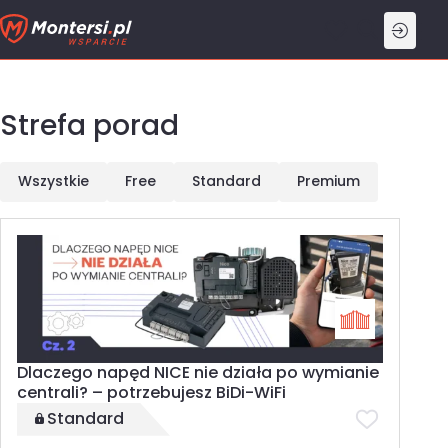
Przejdź
do
treści
Strefa porad
Wszystkie
Free
Standard
Premium
Dlaczego napęd NICE nie działa po wymianie
centrali? – potrzebujesz BiDi-WiFi
Standard