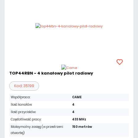
TOP44RBN - 4 kanałowy pilot radiowy
Kod: 35199
Współpraca:
CAME
Ilość kanałów:
4
Ilość przycisków:
4
Częstotliwość pracy:
433 MHz
Maksymalny zasięg (w przestrzeni
150 metrów
otwartej):