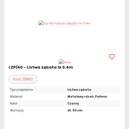
LZP/40 - Listwa zębata 1x 0.4m
Kod: 25862
Typ urządzenia:
Listwa zębata
Materiał:
Metalowy rdzeń, Polimer
Kolor:
Czarny
Wymiary:
dł. 40 cm
18,45 zł