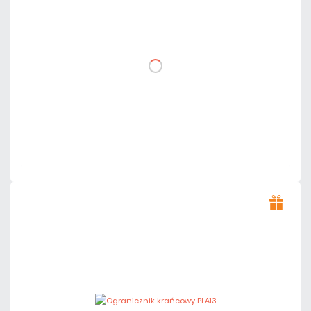
netto: 15,00 zł
DO KOSZYKA
Dodaj do porównania
Dużo
Czas realizacji:
24h