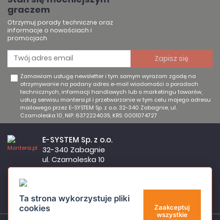
graczem
Otrzymuj porady techniczne oraz
informacje o nowościach i
promocjach
Zamawiam usługę newsletter i tym samym wyrażam zgodę na
otrzymywanie na podany adres e-mail wiadomości o poradach
technicznych, informacji handlowych lub o marketingu towarów,
usług serwisu montersi.pl i przetwarzanie w tym celu mojego adresu
mailowego przez E-SYSTEM Sp. z o.o. 32-340 Zabagnie, ul.
Czarnoleska 10, NIP: 6372224035, KRS: 0001074727
E-SYSTEM Sp. z o.o.
32-340 Zabagnie
ul. Czarnoleska 10
Firma czynna od poniedziałku do piątku w godzinach 8:00 –
17:00
32 644 11 50
Ta strona wykorzystuje pliki
sklep@montersi.pl
cookies
Zaakceptuj
wszystkie