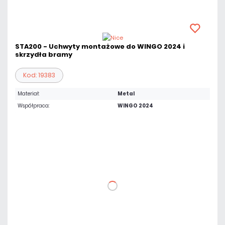
STA200 - Uchwyty montażowe do WINGO 2024 i
skrzydła bramy
Kod: 19383
Materiał:
Metal
Współpraca:
WINGO 2024
101,98 zł
netto: 82,91 zł
DO KOSZYKA
Dodaj do porównania