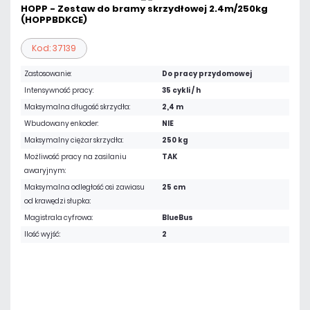
HOPP - Zestaw do bramy skrzydłowej 2.4m/250kg
(HOPPBDKCE)
Kod: 37139
Zastosowanie:
Do pracy przydomowej
Intensywność pracy:
35 cykli / h
Maksymalna długość skrzydła:
2,4 m
Wbudowany enkoder:
NIE
Maksymalny ciężar skrzydła:
250 kg
Możliwość pracy na zasilaniu
TAK
awaryjnym:
Maksymalna odległość osi zawiasu
25 cm
od krawędzi słupka:
Magistrala cyfrowa:
BlueBus
Ilość wyjść:
2
4 327,14 zł
netto: 3 518,00 zł