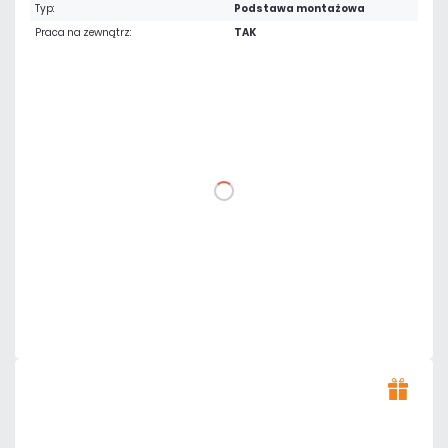
Typ:
Podstawa montażowa
Praca na zewnątrz:
TAK
57,81 zł
netto: 47,00 zł
DO KOSZYKA
Dodaj do porównania
Dużo
Czas realizacji:
24h