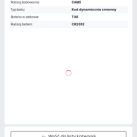
Rodzaj kodowania:
CAME
Typ kodu:
Kod dynamicznie zmienny
Bateria w zestawie:
TAK
Rodzaj baterii:
CR2032
104,55 zł
netto: 85,00 zł
DO KOSZYKA
Dodaj do porównania
Dużo
Czas realizacji:
24h
Wróć do listy kategorii