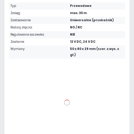
Typ:
Przewodowe
Zasięg:
max. 30 m
Zastosowanie:
Uniwersalne (przekaźnik)
Rodzaj złącza:
NO / NC
Regulowana soczewka:
NIE
Zasilanie:
12 V DC, 24 V DC
Wymiary:
50 x 80 x 29 mm (szer. x wys. x
gł.)
245,39 zł
netto: 199,50 zł
DO KOSZYKA
Dodaj do porównania
Dużo