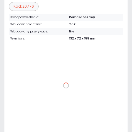
Kod: 20776
Kolor podświetlenia:
Pomarańczowy
Wbudowana antena:
Tak
Wbudowany przerywacz:
Nie
Wymiary:
132 x 72 x 155 mm
219,56 zł
netto: 178,50 zł
DO KOSZYKA
Dodaj do porównania
Dużo
Czas realizacji:
24h