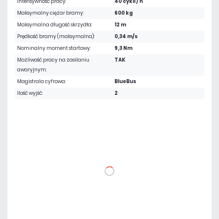
Intensywność pracy:
40 cykli / h
Maksymalny ciężar bramy:
600 kg
Maksymalna długość skrzydła:
12 m
Prędkość bramy (maksymalna):
0,34 m/s
Nominalny moment startowy:
9,3 Nm
Możliwość pracy na zasilaniu
TAK
awaryjnym:
Magistrala cyfrowa:
BlueBus
Ilość wyjść:
2
3 228,75 zł
netto: 2 625,00 zł
DO KOSZYKA
Dodaj do porównania
Dużo