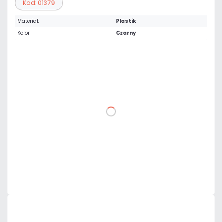
Kod: 01379
Materiał:
Plastik
Kolor:
Czarny
36,16 zł
netto: 29,40 zł
DO KOSZYKA
Dodaj do porównania
Dużo
Czas realizacji:
24h