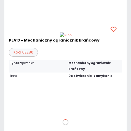
PLA13 - Mechaniczny ogranicznik krańcowy
Kod: 02286
Typ urządzenia:
Mechaniczny ogranicznik
krańcowy
Inne:
Do otwierania i zamykania
88,56 zł
netto: 72,00 zł
DO KOSZYKA