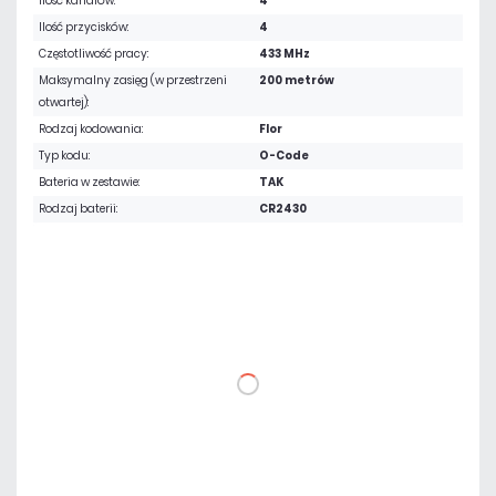
Ilość kanałów:
4
Ilość przycisków:
4
Częstotliwość pracy:
433 MHz
Maksymalny zasięg (w przestrzeni
200 metrów
otwartej):
Rodzaj kodowania:
Flor
Typ kodu:
O-Code
Bateria w zestawie:
TAK
Rodzaj baterii:
CR2430
161,13 zł
netto: 131,00 zł
DO KOSZYKA
Dodaj do porównania
Dużo