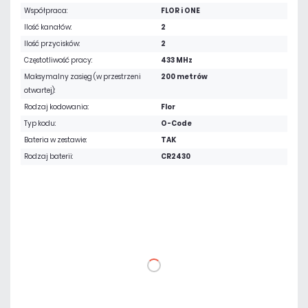
Współpraca:
FLOR i ONE
Ilość kanałów:
2
Ilość przycisków:
2
Częstotliwość pracy:
433 MHz
Maksymalny zasięg (w przestrzeni
200 metrów
otwartej):
Rodzaj kodowania:
Flor
Typ kodu:
O-Code
Bateria w zestawie:
TAK
Rodzaj baterii:
CR2430
123,00 zł
netto: 100,00 zł
DO KOSZYKA
Dodaj do porównania