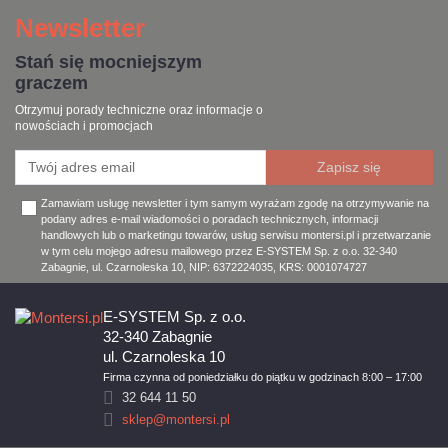
Newsletter
Stań się mocniejszym
graczem
Otrzymuj porady techniczne oraz informacje o
nowościach i promocjach
Zamawiam usługę newsletter i tym samym wyrażam zgodę na otrzymywanie na
podany adres e-mail wiadomości o poradach technicznych, informacji
handlowych lub o marketingu towarów, usług serwisu montersi.pl i przetwarzanie
w tym celu mojego adresu mailowego przez E-SYSTEM Sp. z o.o. 32-340
Zabagnie, ul. Czarnoleska 10, NIP: 6372224035, KRS: 0001074727
E-SYSTEM Sp. z o.o.
32-340 Zabagnie
ul. Czarnoleska 10
Firma czynna od poniedziałku do piątku w godzinach 8:00 – 17:00
32 644 11 50
sklep@montersi.pl