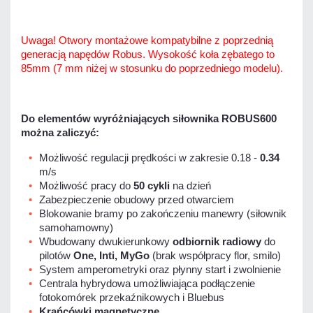
Uwaga! Otwory montażowe kompatybilne z poprzednią
generacją napędów Robus. Wysokość koła zębatego to
85mm (7 mm niżej w stosunku do poprzedniego modelu).
Do elementów wyróżniających siłownika ROBUS600
można zaliczyć:
Możliwość regulacji prędkości w zakresie 0.18 -
0.34
m/s
Możliwość pracy do
50 cykli
na dzień
Zabezpieczenie obudowy przed otwarciem
Blokowanie bramy po zakończeniu manewry (siłownik
samohamowny)
Wbudowany dwukierunkowy
odbiornik radiowy
do
pilotów
One, Inti, MyGo
(brak współpracy flor, smilo)
System amperometryki oraz płynny start i zwolnienie
Centrala hybrydowa umożliwiająca podłączenie
fotokomórek przekaźnikowych i Bluebus
Krańcówki magnetyczne