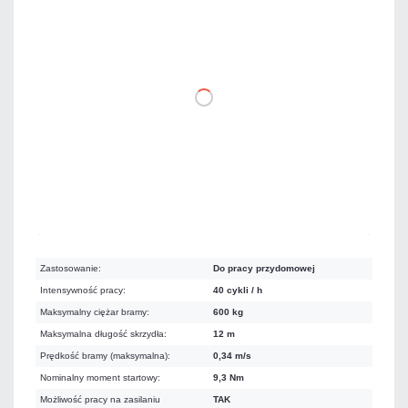
3 228,75 zł
netto: 2 625,00 zł
DO KOSZYKA
Dużo
Czas realizacji:
24h
Zastosowanie:
Do pracy przydomowej
Intensywność pracy:
40 cykli / h
Maksymalny ciężar bramy:
600 kg
Maksymalna długość skrzydła:
12 m
Prędkość bramy (maksymalna):
0,34 m/s
Nominalny moment startowy:
9,3 Nm
Możliwość pracy na zasilaniu
TAK