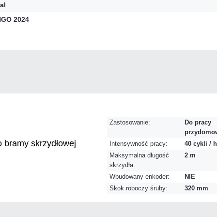
al
NGO 2024
Zastosowanie:
Do pracy
przydomo
 bramy skrzydłowej
Intensywność pracy:
40 cykli / h
Maksymalna długość
2 m
skrzydła:
Wbudowany enkoder:
NIE
Skok roboczy śruby:
320 mm