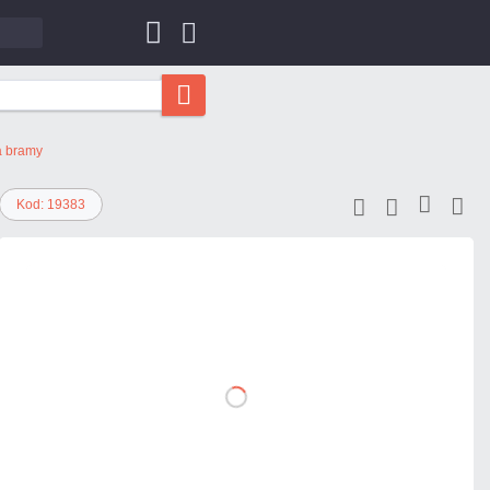
a bramy
Kod: 19383
101,98 zł
netto: 82,91 zł
DO
KOSZYKA