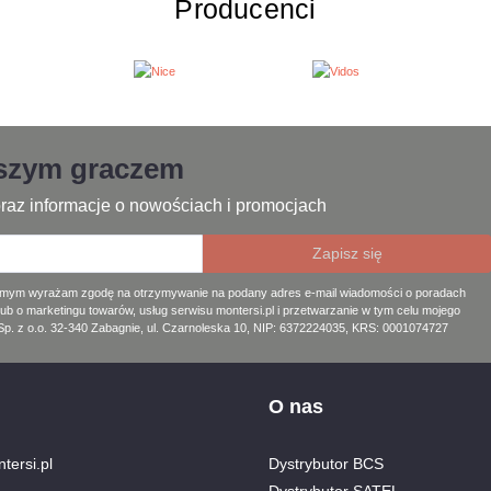
Producenci
jszym graczem
raz informacje o nowościach i promocjach
amym wyrażam zgodę na otrzymywanie na podany adres e-mail wiadomości o poradach
lub o marketingu towarów, usług serwisu montersi.pl i przetwarzanie w tym celu mojego
. z o.o. 32-340 Zabagnie, ul. Czarnoleska 10, NIP: 6372224035, KRS: 0001074727
O nas
tersi.pl
Dystrybutor BCS
Dystrybutor SATEL