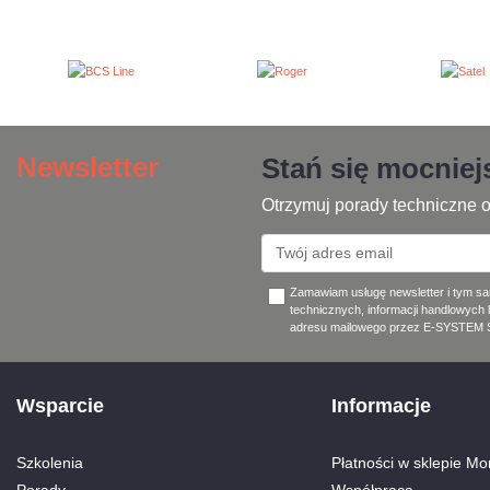
Newsletter
Stań się mocnie
Otrzymuj porady techniczne o
Zamawiam usługę newsletter i tym s
technicznych, informacji handlowych 
adresu mailowego przez E-SYSTEM Sp
Wsparcie
Informacje
Szkolenia
Płatności w sklepie Mon
Porady
Współpraca