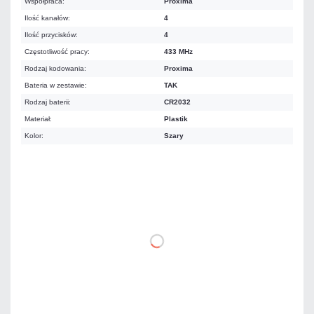
Współpraca:
Proxima
Ilość kanałów:
4
Ilość przycisków:
4
Częstotliwość pracy:
433 MHz
Rodzaj kodowania:
Proxima
Bateria w zestawie:
TAK
Rodzaj baterii:
CR2032
Materiał:
Plastik
Kolor:
Szary
81,95 zł
netto: 66,63 zł
DO KOSZYKA
Dodaj do porównania
Na zamówienie