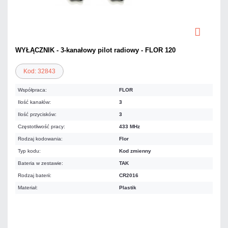
WYŁĄCZNIK - 3-kanałowy pilot radiowy - FLOR 120
Kod: 32843
Współpraca:
FLOR
Ilość kanałów:
3
Ilość przycisków:
3
Częstotliwość pracy:
433 MHz
Rodzaj kodowania:
Flor
Typ kodu:
Kod zmienny
Bateria w zestawie:
TAK
Rodzaj baterii:
CR2016
Materiał:
Plastik
Warianty: