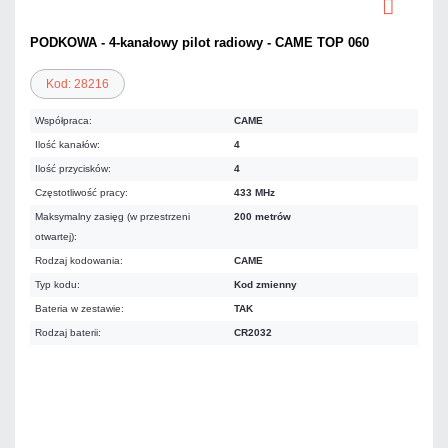
PODKOWA - 4-kanałowy pilot radiowy - CAME TOP 060
Kod: 28216
Współpraca:
CAME
Ilość kanałów:
4
Ilość przycisków:
4
Częstotliwość pracy:
433 MHz
Maksymalny zasięg (w przestrzeni
200 metrów
otwartej):
Rodzaj kodowania:
CAME
Typ kodu:
Kod zmienny
Bateria w zestawie:
TAK
Rodzaj baterii:
CR2032
86,21 zł
netto: 70,09 zł