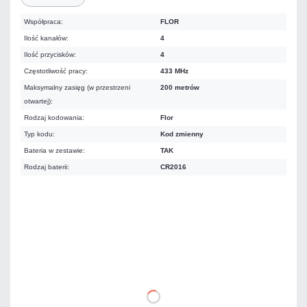
Współpraca:
FLOR
Ilość kanałów:
4
Ilość przycisków:
4
Częstotliwość pracy:
433 MHz
Maksymalny zasięg (w przestrzeni
200 metrów
otwartej):
Rodzaj kodowania:
Flor
Typ kodu:
Kod zmienny
Bateria w zestawie:
TAK
Rodzaj baterii:
CR2016
Warianty:
86,16 zł
netto: 70,05 zł