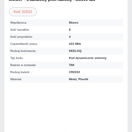
Kod: 32632
Współpraca:
Moovo
Ilość kanałów:
8
Ilość przycisków:
4
Częstotliwość pracy:
433 MHz
Rodzaj kodowania:
KEELOQ
Typ kodu:
Kod dynamicznie zmienny
Bateria w zestawie:
TAK
Rodzaj baterii:
CR2032
Materiał:
Metal, Plastik
Warianty:
Moovo
CAME SPACE
84,05 zł
netto: 68,33 zł