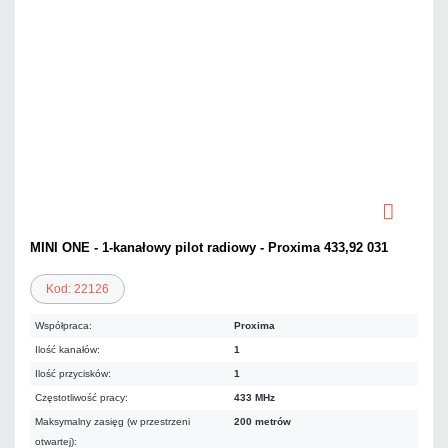
MINI ONE - 1-kanałowy pilot radiowy - Proxima 433,92 031
Kod: 22126
Współpraca:
Proxima
Ilość kanałów:
1
Ilość przycisków:
1
Częstotliwość pracy:
433 MHz
Maksymalny zasięg (w przestrzeni
200 metrów
otwartej):