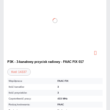
P3K - 3-kanałowy przycisk radiowy - FAAC FIX 017
Kod: 14337
Współpraca:
FAAC FIX
Ilość kanałów:
3
Ilość przycisków:
3
Częstotliwość pracy:
433 MHz
Rodzaj kodowania:
FAAC