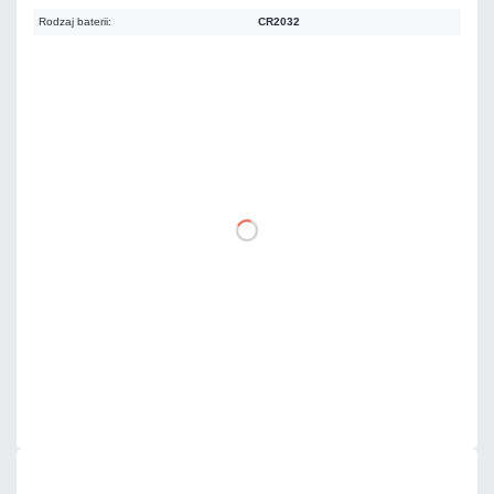
Rodzaj baterii:
CR2032
Warianty:
86,16 zł
netto: 70,05 zł
DO KOSZYKA
Dodaj do porównania
Mało
Czas realizacji:
24h