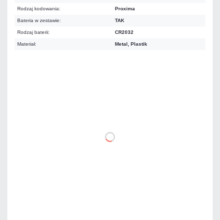
Rodzaj kodowania:
Proxima
Bateria w zestawie:
TAK
Rodzaj baterii:
CR2032
Materiał:
Metal, Plastik
Warianty:
84,05 zł
netto: 68,33 zł
DO KOSZYKA
Dodaj do porównania
Dużo
Czas realizacji:
24h