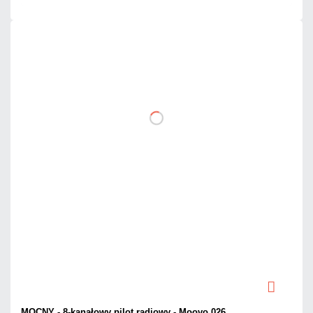
MOCNY - 8-kanałowy pilot radiowy - Moovo 026