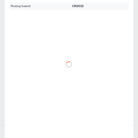
Rodzaj baterii:
CR2032
Warianty:
ELDRIM
Proxima
86,16 zł
netto: 70,05 zł
DO KOSZYKA
Dodaj do porównania
Dużo
Czas realizacji:
24h