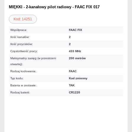
MIĘKKI - 2-kanałowy pilot radiowy - FAAC FIX 017
Kod: 14251
Współpraca:
FAAC FIX
Ilość kanałów:
2
Ilość przycisków:
2
Częstotliwość pracy:
433 MHz
Maksymalny zasięg (w przestrzeni
200 metrów
otwartej):
Rodzaj kodowania:
FAAC
Typ kodu:
Kod zmienny
Bateria w zestawie:
TAK
Rodzaj baterii:
CR1220
Warianty:
FAAC FIX
FAAC RC