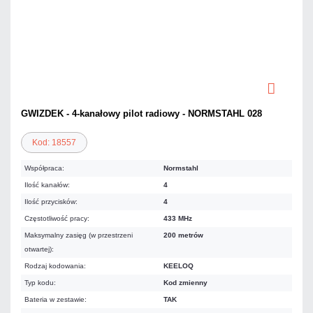
GWIZDEK - 4-kanałowy pilot radiowy - NORMSTAHL 028
Kod: 18557
Współpraca:
Normstahl
Ilość kanałów:
4
Ilość przycisków:
4
Częstotliwość pracy:
433 MHz
Maksymalny zasięg (w przestrzeni
200 metrów
otwartej):
Rodzaj kodowania:
KEELOQ
Typ kodu:
Kod zmienny
Bateria w zestawie:
TAK