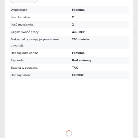
Współpraca:
Proxima
Ilość kanałów:
2
Ilość przycisków:
2
Częstotliwość pracy:
433 MHz
Maksymalny zasięg (w przestrzeni
200 metrów
otwartej):
Rodzaj kodowania:
Proxima
Typ kodu:
Kod zmienny
Bateria w zestawie:
TAK
Rodzaj baterii:
CR2032
Warianty:
86,16 zł
netto: 70,05 zł