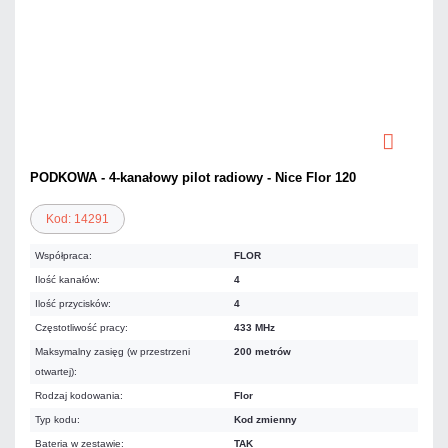
PODKOWA - 4-kanałowy pilot radiowy - Nice Flor 120
Kod: 14291
Współpraca:
FLOR
Ilość kanałów:
4
Ilość przycisków:
4
Częstotliwość pracy:
433 MHz
Maksymalny zasięg (w przestrzeni
200 metrów
otwartej):
Rodzaj kodowania:
Flor
Typ kodu:
Kod zmienny
Bateria w zestawie:
TAK