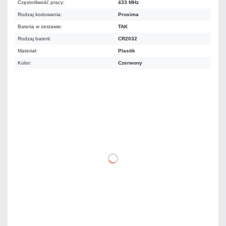
Częstotliwość pracy:
433 MHz
Rodzaj kodowania:
Proxima
Bateria w zestawie:
TAK
Rodzaj baterii:
CR2032
Materiał:
Plastik
Kolor:
Czerwony
Warianty:
81,75 zł
netto: 66,46 zł
DO KOSZYKA
Dodaj do porównania
Na zamówienie