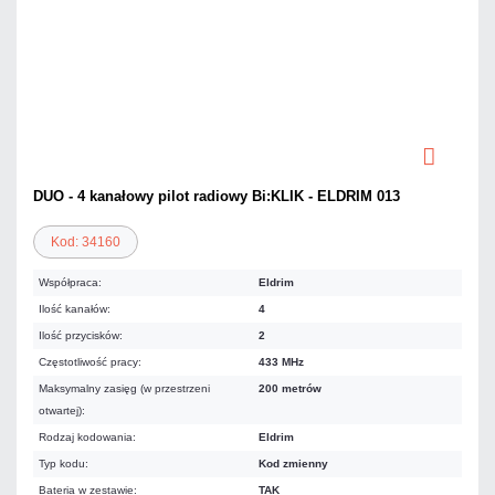
DUO - 4 kanałowy pilot radiowy Bi:KLIK - ELDRIM 013
Kod: 34160
Współpraca:
Eldrim
Ilość kanałów:
4
Ilość przycisków:
2
Częstotliwość pracy:
433 MHz
Maksymalny zasięg (w przestrzeni
200 metrów
otwartej):
Rodzaj kodowania:
Eldrim
Typ kodu:
Kod zmienny
Bateria w zestawie:
TAK