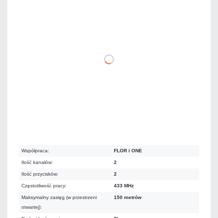
123,00 zł
netto: 100,00 zł
DO KOSZYKA
Dużo
Czas realizacji:
24h
Współpraca:
FLOR i ONE
Ilość kanałów:
2
Ilość przycisków:
2
Częstotliwość pracy:
433 MHz
Maksymalny zasięg (w przestrzeni
150 metrów
otwartej):