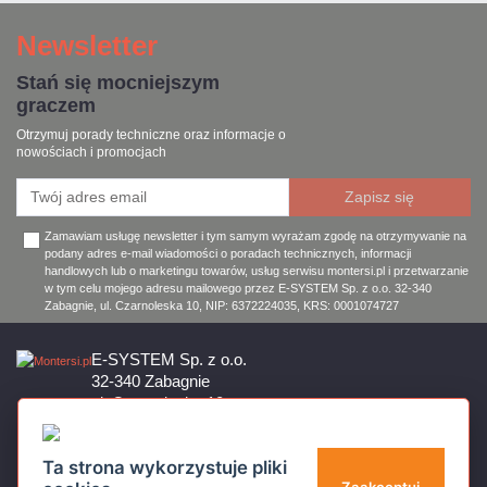
Newsletter
Stań się mocniejszym
graczem
Otrzymuj porady techniczne oraz informacje o
nowościach i promocjach
Zamawiam usługę newsletter i tym samym wyrażam zgodę na otrzymywanie na
podany adres e-mail wiadomości o poradach technicznych, informacji
handlowych lub o marketingu towarów, usług serwisu montersi.pl i przetwarzanie
w tym celu mojego adresu mailowego przez E-SYSTEM Sp. z o.o. 32-340
Zabagnie, ul. Czarnoleska 10, NIP: 6372224035, KRS: 0001074727
E-SYSTEM Sp. z o.o.
32-340 Zabagnie
ul. Czarnoleska 10
Firma czynna od poniedziałku do piątku w godzinach 8:00 – 17:00
32 644 11 50
Ta strona wykorzystuje pliki
sklep@montersi.pl