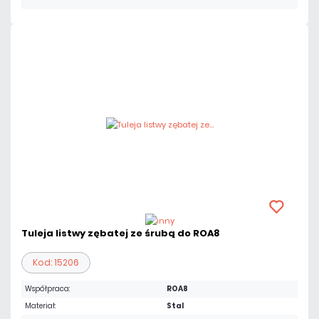
Tuleja listwy zębatej ze śrubą do ROA8
Kod: 15206
Współpraca:
ROA8
Materiał:
Stal