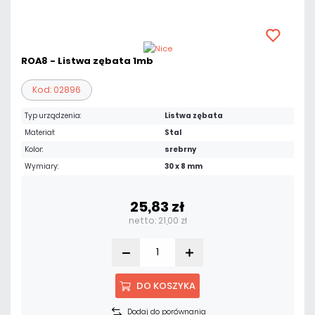
ROA8 - Listwa zębata 1mb
Kod: 02896
Typ urządzenia:
Listwa zębata
Materiał:
Stal
Kolor:
srebrny
Wymiary:
30 x 8 mm
25,83 zł
netto: 21,00 zł
DO KOSZYKA
Dodaj do porównania