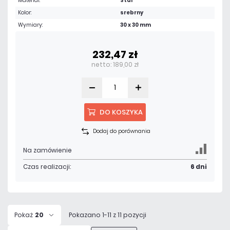
Materiał:
Stal
Kolor:
srebrny
Wymiary:
30 x 30 mm
232,47 zł
netto: 189,00 zł
DO KOSZYKA
Dodaj do porównania
Na zamówienie
Czas realizacji:
6 dni
Pokaż
20
Pokazano 1-11 z 11 pozycji