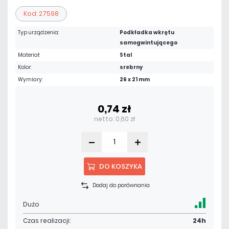
Kod: 27598
Typ urządzenia:
Podkładka wkrętu
samogwintującego
Materiał:
Stal
Kolor:
srebrny
Wymiary:
26 x 21 mm
0,74 zł
netto: 0,60 zł
DO KOSZYKA
Dodaj do porównania
Dużo
Czas realizacji:
24h