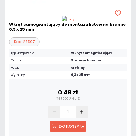
Wkręt samogwintujący do montażu listew na bramie
6,3 x 25 mm
Kod: 27597
Typ urządzenia:
Wkręt samogwintujący
Materiał:
Stal ocynkowana
Kolor:
srebrny
Wymiary:
6,3 x 25 mm
0,49 zł
netto: 0,40 zł
DO KOSZYKA