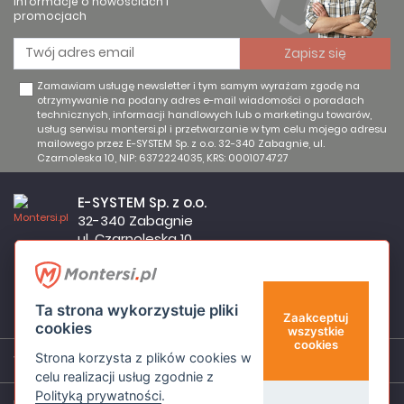
informacje o nowościach i
promocjach
Zamawiam usługę newsletter i tym samym wyrażam zgodę na
otrzymywanie na podany adres e-mail wiadomości o poradach
technicznych, informacji handlowych lub o marketingu towarów,
usług serwisu montersi.pl i przetwarzanie w tym celu mojego adresu
mailowego przez E-SYSTEM Sp. z o.o. 32-340 Zabagnie, ul.
Czarnoleska 10, NIP: 6372224035, KRS: 0001074727
E-SYSTEM Sp. z o.o.
32-340 Zabagnie
ul. Czarnoleska 10
Firma czynna od poniedziałku do piątku w godzinach 8:00 –
17:00
32 644 11 50
Ta strona wykorzystuje pliki
sklep@montersi.pl
Zaakceptuj
cookies
wszystkie
cookies
Strona korzysta z plików cookies w
Wsparcie
celu realizacji usług zgodnie z
Polityką prywatności
.