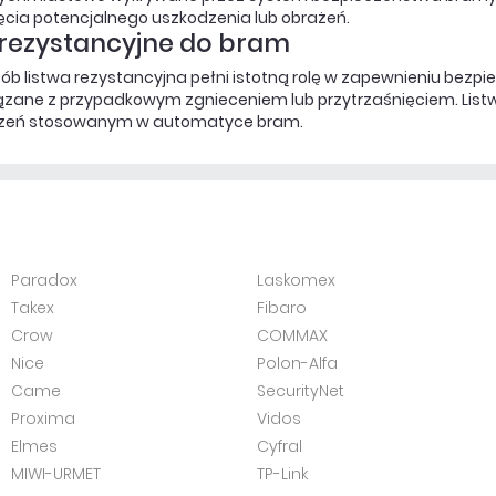
ięcia potencjalnego uszkodzenia lub obrażeń.
 rezystancyjne do bram
ób listwa rezystancyjna pełni istotną rolę w zapewnieniu bezp
ązane z przypadkowym zgnieceniem lub przytrzaśnięciem. Listw
zeń stosowanym w automatyce bram.
Paradox
Laskomex
Takex
Fibaro
Crow
COMMAX
Nice
Polon-Alfa
Came
SecurityNet
Proxima
Vidos
Elmes
Cyfral
MIWI-URMET
TP-Link