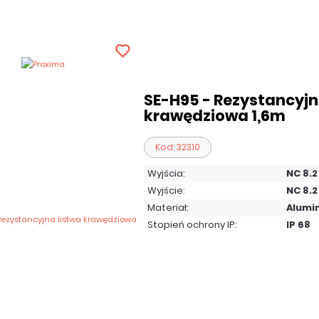
SE-H95 - Rezystancyjn
krawędziowa 1,6m
Kod: 32310
Wyjścia:
NC 8.
Wyjście:
NC 8.
Materiał:
Alumi
Stopień ochrony IP:
IP 68