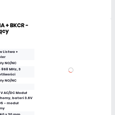
Czas realizacji:
24h
A + BKCR -
ący
1 068,17 zł
netto: 868,43 zł
w Listwa +
ler
ały NO/NC
 868 MHz, 3
DO KOSZYKA
tliwości
ały NO/NC
Dodaj do porównania
s
4 V AC/DC Moduł
homy, bateri 3.6V
Na zamówienie
05 - moduł
my
Czas realizacji:
72h
540 x 30 mm