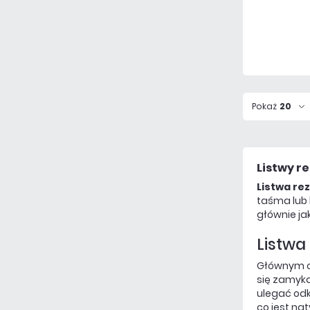
Pokaż
20
Listwy r
Listwa re
taśma lub 
głównie ja
Listwa
Głównym 
się zamyk
ulegać odk
co jest n