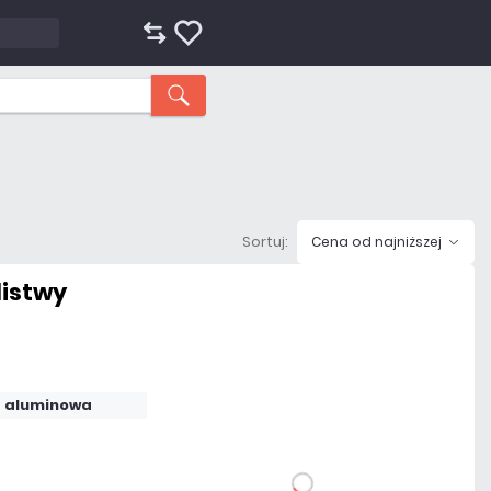
Sortuj:
Cena od najniższej
listwy
53,80 zł
netto: 43,74 zł
a aluminowa