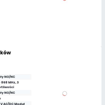
DO KOSZYKA
Dodaj do porównania
Dużo
Czas realizacji:
24h
ników
479,21 zł
netto: 389,60 zł
ały NO/NC
 868 MHz, 3
tliwości
ały NO/NC
DO KOSZYKA
s
4 V AC/DC Moduł