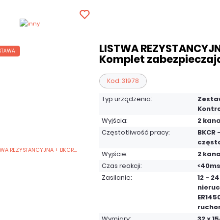
LISTWA REZYSTANCYJN
STAWA
Komplet zabezpieczaj
Kod: 31978
Typ urządzenia:
Zesta
Kontro
Wyjścia:
2 kan
Częstotliwość pracy:
BKCR -
często
Wyjście:
2 kan
Czas reakcji:
<40m
Zasilanie:
12 - 2
nieruc
ER145
rucho
Wymiary:
32 x 1