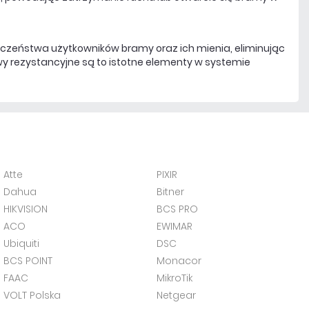
ieczeństwa użytkowników bramy oraz ich mienia, eliminując
y rezystancyjne są to istotne elementy w systemie
Atte
PIXIR
Dahua
Bitner
HIKVISION
BCS PRO
ACO
EWIMAR
Ubiquiti
DSC
BCS POINT
Monacor
FAAC
MikroTik
VOLT Polska
Netgear