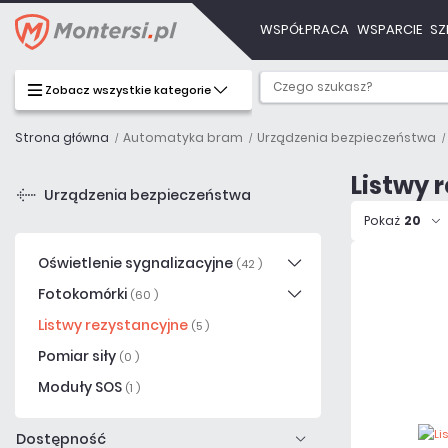
WSPÓŁPRACA
WSPARCIE
SZ
Zobacz wszystkie kategorie
Strona główna
Automatyka bram
Urządzenia bezpieczeństwa
Listwy 
Urządzenia bezpieczeństwa
Pokaż
20
Oświetlenie sygnalizacyjne
(42 )
Fotokomórki
(60 )
Listwy rezystancyjne
(5 )
Pomiar siły
(0 )
Moduły SOS
(1 )
Dostępność