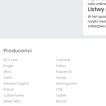
celu unikn
Listwy
W ten spos
ryzyko zwi
zabezpiec
Producenci
BCS Line
Camsat
Roger
Satec
Elfon
Ropam B
Satel
Gazex
Western Digital
Alarmguard
Pulsar
CSB
CyberPower
Optex
MEAN WELL
Bosch