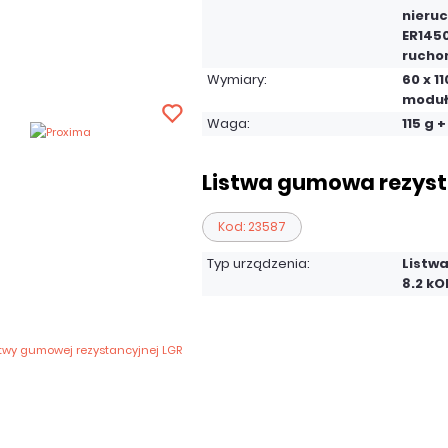
nieruc
ER145
rucho
Wymiary:
60 x 1
moduł
Waga:
115 g +
Listwa gumowa rezyst
Kod: 23587
Typ urządzenia:
Listw
8.2 k