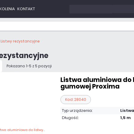
KOLENIA
KONTAKT
Listwy rezystancyjne
rezystancyjne
Pokazano 1-5 z 5 pozycji
Listwa aluminiowa do 
gumowej Proxima
Kod: 28040
Typ urządzenia:
Listw
Długość:
1,5 m