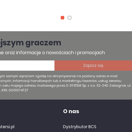
ejszym graczem
e oraz informacje o nowościach i promocjach
 tym samym wyrażam zgodę na otrzymywanie na podany adres e-mail
znych, informacji handlowych lub o marketingu towarów, usług serwisu
ym celu mojego adresu mailowego przez E-SYSTEM Sp. z o.o. 32-340 Zabagnie, ul.
, KRS: 0001074727
O nas
tersi.pl
Dystrybutor BCS