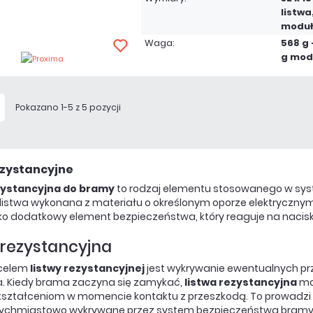
listwa,
moduł
Waga:
568 g -
g mod
Pokazano 1-5 z 5 pozycji
ezystancyjne
zystancyjna do bramy
to rodzaj elementu stosowanego w sy
listwa wykonana z materiału o określonym oporze elektrycznym,
ko dodatkowy element bezpieczeństwa, który reaguje na nacisk 
 rezystancyjna
celem
listwy rezystancyjnej
jest wykrywanie ewentualnych prz
a. Kiedy brama zaczyna się zamykać,
listwa rezystancyjna
moż
ształceniom w momencie kontaktu z przeszkodą. To prowadzi d
atychmiastowo wykrywane przez system bezpieczeństwa bramy,