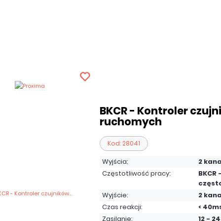
BKCR - Kontroler czuj
ruchomych
Kod: 28041
Wyjścia:
2 kan
Częstotliwość pracy:
BKCR -
często
Wyjście:
2 kan
Czas reakcji:
< 40m
Zasilanie:
12 - 2