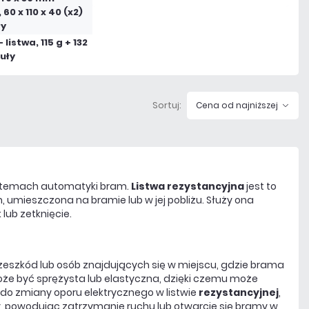
 60 x 110 x 40 (x2)
y
 listwa, 115 g + 132
uły
Sortuj:
Cena od najniższej
stemach automatyki bram.
Listwa rezystancyjna
j
est to
 umieszczona na bramie lub w jej pobliżu. Służy ona
lub zetknięcie.
eszkód lub osób znajdujących się w miejscu, gdzie brama
e być sprężysta lub elastyczna, dzięki czemu może
o zmiany oporu elektrycznego w listwie
rezystancyjnej
,
 powodując zatrzymanie ruchu lub otwarcie się bramy w