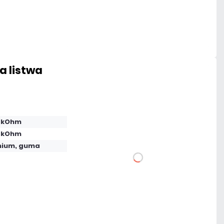
Na zamówienie
Czas realizacji:
72h
a listwa
729,39 zł
netto: 593,00 zł
2 kOhm
2 kOhm
nium, guma
DO KOSZYKA
Dodaj do porównania
Mało