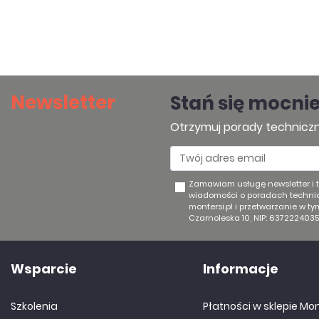
Newsletter
Stań się mocni
Otrzymuj porady techniczn
Zamawiam usługę newsletter i
wiadomości o poradach technic
montersi.pl i przetwarzanie w t
Czarnoleska 10, NIP: 6372224035
Wsparcie
Informacje
Szkolenia
Płatności w sklepie Mon