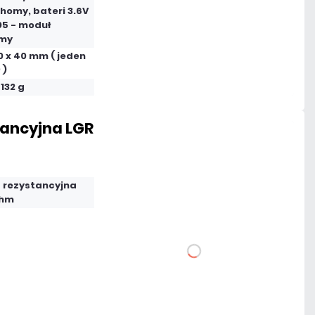
Dodaj do porównania
homy, bateri 3.6V
05 - moduł
my
Dużo
10 x 40 mm ( jeden
 )
Czas realizacji:
24h
 132 g
ancyjna LGR
594,43 zł
netto: 483,28 zł
a rezystancyjna
Ohm
DO KOSZYKA
Dodaj do porównania