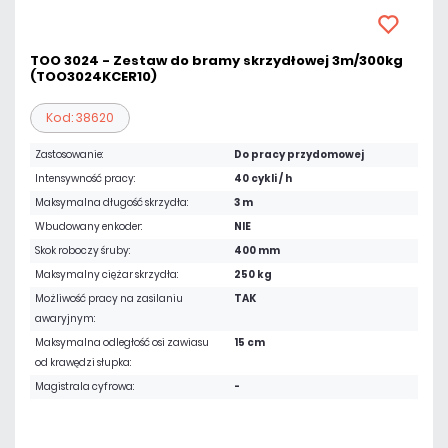
TOO 3024 - Zestaw do bramy skrzydłowej 3m/300kg
(TOO3024KCER10)
Kod: 38620
Zastosowanie:
Do pracy przydomowej
Intensywność pracy:
40 cykli / h
Maksymalna długość skrzydła:
3 m
Wbudowany enkoder:
NIE
Skok roboczy śruby:
400 mm
Maksymalny ciężar skrzydła:
250 kg
Możliwość pracy na zasilaniu
TAK
awaryjnym:
Maksymalna odległość osi zawiasu
15 cm
od krawędzi słupka:
Magistrala cyfrowa:
-
2 890,50 zł