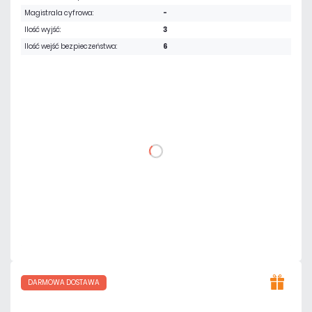
Magistrala cyfrowa:
-
Ilość wyjść:
3
Ilość wejść bezpieczeństwa:
6
4 068,84 zł
netto: 3 308,00 zł
DO KOSZYKA
Dodaj do porównania
Na zamówienie
Czas realizacji:
6 dni
DARMOWA DOSTAWA