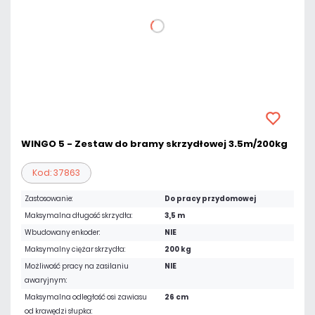
WINGO 5 - Zestaw do bramy skrzydłowej 3.5m/200kg
Kod: 37863
Zastosowanie:
Do pracy przydomowej
Maksymalna długość skrzydła:
3,5 m
Wbudowany enkoder:
NIE
Maksymalny ciężar skrzydła:
200 kg
Możliwość pracy na zasilaniu
NIE
awaryjnym:
Maksymalna odległość osi zawiasu
26 cm
od krawędzi słupka: