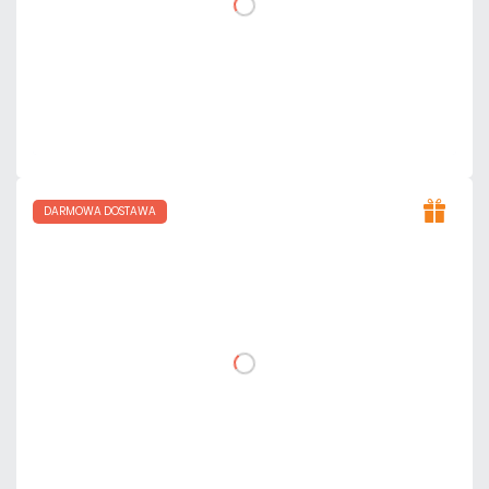
DO KOSZYKA
Dodaj do porównania
Mało
Czas realizacji:
24h
DARMOWA DOSTAWA