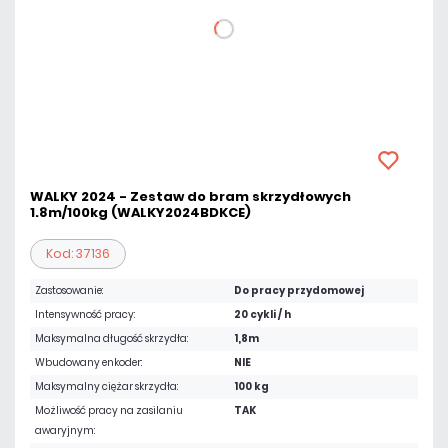
WALKY 2024 - Zestaw do bram skrzydłowych
1.8m/100kg (WALKY2024BDKCE)
Kod: 37136
Zastosowanie:
Do pracy przydomowej
Intensywność pracy:
20 cykli / h
Maksymalna długość skrzydła:
1,8m
Wbudowany enkoder:
NIE
Maksymalny ciężar skrzydła:
100 kg
Możliwość pracy na zasilaniu
TAK
awaryjnym: