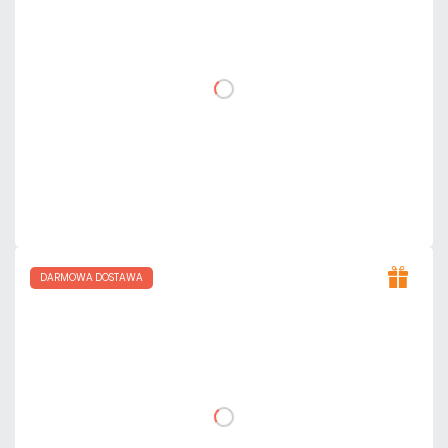
netto: 2 350,00 zł
DO KOSZYKA
Dodaj do porównania
Mało
Czas realizacji:
24h
DARMOWA DOSTAWA