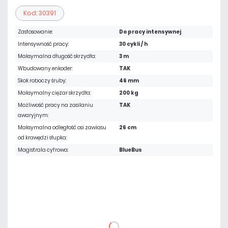
Kod: 30391
Zastosowanie:
Do pracy intensywnej
Intensywność pracy:
30 cykli / h
Maksymalna długość skrzydła:
3 m
Wbudowany enkoder:
TAK
Skok roboczy śruby:
46 mm
Maksymalny ciężar skrzydła:
200 kg
Możliwość pracy na zasilaniu
TAK
awaryjnym:
Maksymalna odległość osi zawiasu
26 cm
od krawędzi słupka:
Magistrala cyfrowa:
BlueBus
5 166,00 zł
netto: 4 200,00 zł
DO KOSZYKA