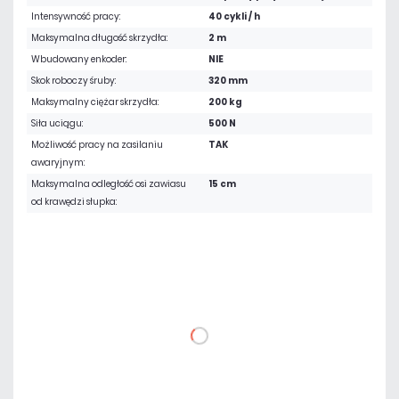
Intensywność pracy:
40 cykli / h
Maksymalna długość skrzydła:
2 m
Wbudowany enkoder:
NIE
Skok roboczy śruby:
320 mm
Maksymalny ciężar skrzydła:
200 kg
Siła uciągu:
500 N
Możliwość pracy na zasilaniu
TAK
awaryjnym:
Maksymalna odległość osi zawiasu
15 cm
od krawędzi słupka:
3 552,24 zł
netto: 2 888,00 zł
DO KOSZYKA
Dodaj do porównania