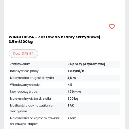
WINGO 3524 - Zestaw do bramy skrzydłowej
3.5m/200kg
Kod: 37844
Zastosowanie:
Do pracy przydomowej
Intensywność pracy:
40 cykli / h
Maksymalna długość skrzydła:
3,5 m
Wbudowany enkoder:
NIE
Skok roboczy śruby:
470 mm
Maksymalny ciężar skrzydła:
200 kg
Możliwość pracy na zasilaniu
TAK
awaryjnym:
Maksymalna odległość osi zawiasu
21 cm
od krawędzi słupka: