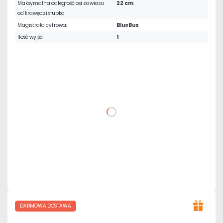
Maksymalna odległość osi zawiasu
22 cm
od krawędzi słupka:
Magistrala cyfrowa:
BlueBus
Ilość wyjść:
1
3 487,05 zł
netto: 2 835,00 zł
DO KOSZYKA
Dodaj do porównania
Mało
Czas realizacji:
24h
DARMOWA DOSTAWA