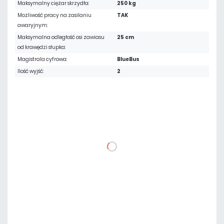
Maksymalny ciężar skrzydła:
250 kg
Możliwość pracy na zasilaniu
TAK
awaryjnym:
Maksymalna odległość osi zawiasu
25 cm
od krawędzi słupka:
Magistrala cyfrowa:
BlueBus
Ilość wyjść:
2
4 327,14 zł
netto: 3 518,00 zł
DO KOSZYKA
Dodaj do porównania
Dużo
Czas realizacji:
24h