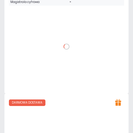
Magistrala cyfrowa:
-
4 003,65 zł
netto: 3 255,00 zł
DO KOSZYKA
Dodaj do porównania
Dużo
Czas realizacji:
24h
DARMOWA DOSTAWA