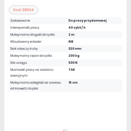
Kod: 38534
Zastosowanie:
Do pracy przydomowej
Intensywność pracy:
40 cykli / h
Maksymalna długość skrzydła:
2 m
Wbudowany enkoder:
NIE
Skok roboczy śruby:
320 mm
Maksymalny ciężar skrzydła:
200 kg
Siła uciągu:
500 N
Możliwość pracy na zasilaniu
TAK
awaryjnym:
Maksymalna odległość osi zawiasu
15 cm
od krawędzi słupka:
3 934,77 zł
netto: 3 199,00 zł