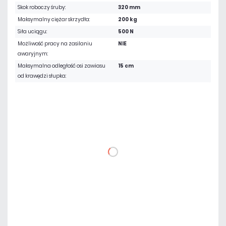
Skok roboczy śruby:
320 mm
Maksymalny ciężar skrzydła:
200 kg
Siła uciągu:
500 N
Możliwość pracy na zasilaniu
NIE
awaryjnym:
Maksymalna odległość osi zawiasu
15 cm
od krawędzi słupka:
3 526,41 zł
netto: 2 867,00 zł
DO KOSZYKA
Dodaj do porównania
Na zamówienie
Czas realizacji:
5 dni