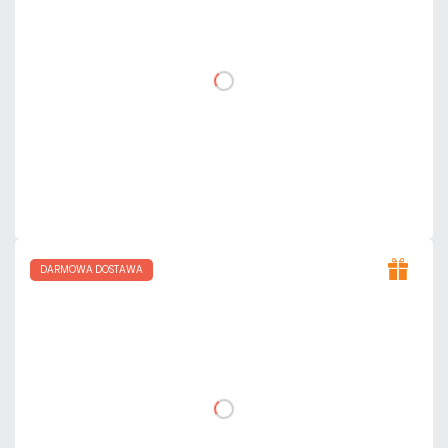
netto: 3 240,00 zł
DO KOSZYKA
Dodaj do porównania
Mało
Czas realizacji:
24h
DARMOWA DOSTAWA