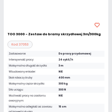
TOO 3000 - Zestaw do bramy skrzydłowej 3m/300kg
Kod: 37053
Zastosowanie:
Do pracy przydomowej
Intensywność pracy:
24 cykli / h
Maksymalna długość skrzydła:
3 m
Wbudowany enkoder:
NIE
Skok roboczy śruby:
400 mm
Maksymalny ciężar skrzydła:
300 kg
Siła uciągu:
300 N
Możliwość pracy na zasilaniu
NIE
awaryjnym:
Maksymalna odległość osi zawiasu
15 cm
od krawędzi słupka: