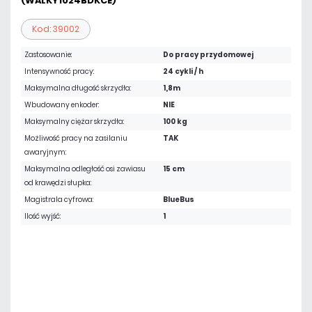
(WALKY1024BDKCE)
Kod: 39002
Zastosowanie:
Do pracy przydomowej
Intensywność pracy:
24 cykli / h
Maksymalna długość skrzydła:
1,8m
Wbudowany enkoder:
NIE
Maksymalny ciężar skrzydła:
100 kg
Możliwość pracy na zasilaniu
TAK
awaryjnym:
Maksymalna odległość osi zawiasu
15 cm
od krawędzi słupka:
Magistrala cyfrowa:
BlueBus
Ilość wyjść:
1
2 453,85 zł
netto: 1 995,00 zł