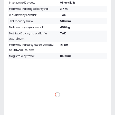
Intensywność pracy:
95 cykli / h
Maksymalna długość skrzydła:
3,7 m
Wbudowany enkoder:
TAK
Skok roboczy śruby:
510 mm
Maksymalny ciężar skrzydła:
450 kg
Możliwość pracy na zasilaniu
TAK
awaryjnym:
Maksymalna odległość osi zawiasu
15 cm
od krawędzi słupka:
Magistrala cyfrowa:
BlueBus
5 043,00 zł
netto: 4 100,00 zł
DO KOSZYKA
Dodaj do porównania
Na zamówienie