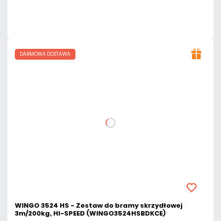
Czas realizacji:
6 dni
DARMOWA DOSTAWA
WINGO 3524 HS - Zestaw do bramy skrzydłowej
3m/200kg, HI-SPEED (WINGO3524HSBDKCE)