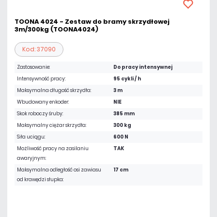
TOONA 4024 - Zestaw do bramy skrzydłowej
3m/300kg (TOONA4024)
Kod: 37090
Zastosowanie:
Do pracy intensywnej
Intensywność pracy:
95 cykli / h
Maksymalna długość skrzydła:
3 m
Wbudowany enkoder:
NIE
Skok roboczy śruby:
385 mm
Maksymalny ciężar skrzydła:
300 kg
Siła uciągu:
600 N
Możliwość pracy na zasilaniu
TAK
awaryjnym:
Maksymalna odległość osi zawiasu
17 cm
od krawędzi słupka:
5 618,64 zł
netto: 4 568,00 zł