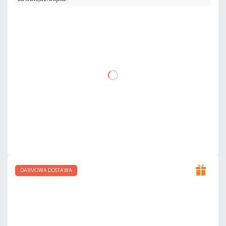
2 906,49 zł
netto: 2 363,00 zł
DO KOSZYKA
Dodaj do porównania
Na zamówienie
Czas realizacji:
8 dni
DARMOWA DOSTAWA