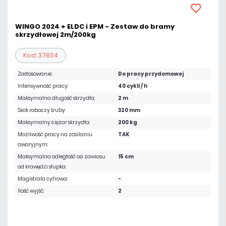
WINGO 2024 + ELDC i EPM - Zestaw do bramy
skrzydłowej 2m/200kg
Kod: 37834
Zastosowanie:
Do pracy przydomowej
Intensywność pracy:
40 cykli / h
Maksymalna długość skrzydła:
2 m
Skok roboczy śruby:
320 mm
Maksymalny ciężar skrzydła:
200 kg
Możliwość pracy na zasilaniu
TAK
awaryjnym:
Maksymalna odległość osi zawiasu
15 cm
od krawędzi słupka:
Magistrala cyfrowa:
-
Ilość wyjść:
2
3 985,20 zł