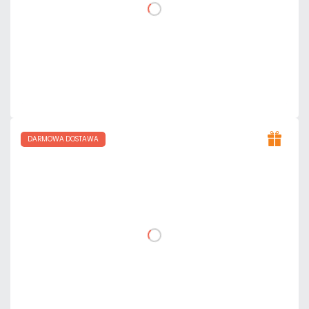
DO KOSZYKA
Dodaj do porównania
Na zamówienie
Czas realizacji:
5 dni
DARMOWA DOSTAWA