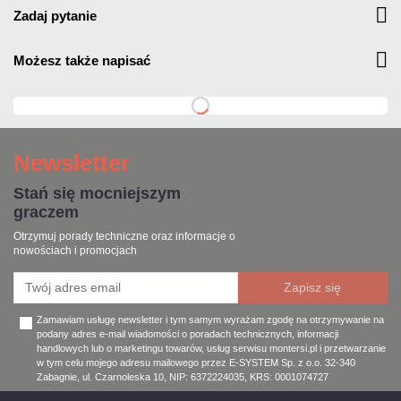
zadaj pytanie
możesz także napisać
Newsletter
Stań się mocniejszym
graczem
Otrzymuj porady techniczne oraz informacje o
nowościach i promocjach
Zamawiam usługę newsletter i tym samym wyrażam zgodę na otrzymywanie na
podany adres e-mail wiadomości o poradach technicznych, informacji
handlowych lub o marketingu towarów, usług serwisu montersi.pl i przetwarzanie
w tym celu mojego adresu mailowego przez E-SYSTEM Sp. z o.o. 32-340
Zabagnie, ul. Czarnoleska 10, NIP: 6372224035, KRS: 0001074727