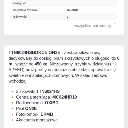
awaryjnym:
Magistrala cyfrowa:
BlueBus
Ilość wyjść:
3
wszystkie parametry
TTN6024HSBDKCE ON2E
- Zestaw siłowników,
dedykowany do obsługi bram skrzydłowych o długości do
6
m
i wadze do
450 kg
. Niezawodny, szybki w działaniu (HI-
SPEED) oraz prosty w montażu i obsłudze, sprawdza się
świetnie w instalacjach domowych. W skład zestawu
wchodzą:
2 siłowniki
TTN6024HS
Centrala sterująca
MC824HR10
Radioodbiornik
OXIBD
Pilot
ON2E
Fotokomórki
EPMB
Akcesoria montażowe