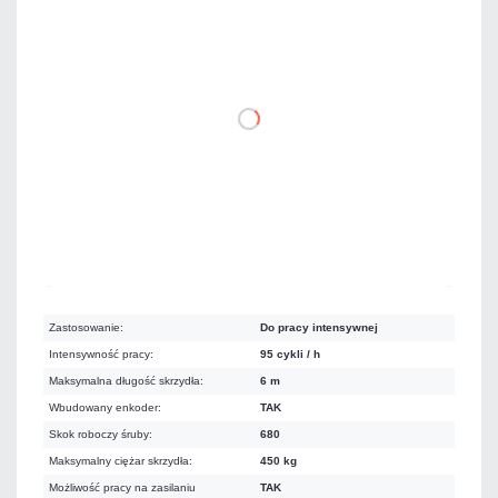
5 904,00 zł
netto: 4 800,00 zł
DO KOSZYKA
Na zamówienie
Czas realizacji:
6 dni
Zastosowanie:
Do pracy intensywnej
Intensywność pracy:
95 cykli / h
Maksymalna długość skrzydła:
6 m
Wbudowany enkoder:
TAK
Skok roboczy śruby:
680
Maksymalny ciężar skrzydła:
450 kg
Możliwość pracy na zasilaniu
TAK