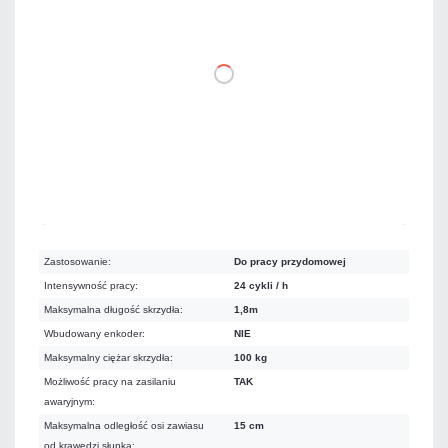
2 453,85 zł
netto: 1 995,00 zł
DO KOSZYKA
Na zamówienie
Czas realizacji:
5 dni
Zastosowanie:
Do pracy przydomowej
Intensywność pracy:
24 cykli / h
Maksymalna długość skrzydła:
1,8m
Wbudowany enkoder:
NIE
Maksymalny ciężar skrzydła:
100 kg
Możliwość pracy na zasilaniu
TAK
awaryjnym:
Maksymalna odległość osi zawiasu
15 cm
od krawędzi słupka: