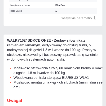
Magistrala cyfrowa:
BlueBus
Ilość wyjść:
1
wszystkie parametry
WALKY1024BDKCE ON2E
-
Zestaw siłownika z
ramieniem łamanym
, dedykowany do obsługi furtki, o
maksymalnej długości
1.8 m
i wadze do
100 kg
. Prosty w
obsłudze, niezawodny i bezpieczny, sprawdza się świetnie
w domowych systemach automatyki.
Możliwość sterowania furtką lub ramieniem bramy o maksy
długości 1.8 m i wadze do 100 kg
Wbudowana centrala sterująca BLUEBUS WLA1
Możliwość montażu na wąskich słupkach (minimalna szero
cm)
Uwaga!