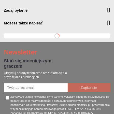
zadaj pytanie
możesz także napisać
Newsletter
Stań się mocniejszym
graczem
Otrzymuj porady techniczne oraz informacje o
nowościach i promocjach
Zamawiam usługę newsletter i tym samym wyrażam zgodę na otrzymywanie na
podany adres e-mail wiadomości o poradach technicznych, informacji
handlowych lub o marketingu towarów, usług serwisu montersi.pl i przetwarzanie
w tym celu mojego adresu mailowego przez E-SYSTEM Sp. z o.o. 32-340
Zabagnie, ul. Czarnoleska 10, NIP: 6372224035, KRS: 0001074727