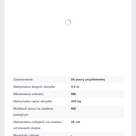
4 068,84 zł
netto: 3 308,00 zł
DO KOSZYKA
Na zamówienie
Czas realizacji:
6 dni
Zastosowanie:
Do pracy przydomowej
Maksymalna długość skrzydła:
3,5 m
Wbudowany enkoder:
NIE
Maksymalny ciężar skrzydła:
200 kg
Możliwość pracy na zasilaniu
NIE
awaryjnym:
Maksymalna odległość osi zawiasu
26 cm
od krawędzi słupka:
Magistrala cyfrowa:
-