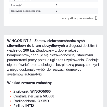
Ilość wyjść:
3
Ilość wejść bezpieczeństwa:
6
wszystkie parametry
WINGO5 INTi2
-
Zestaw elektromechanicznych
siłowników do bram skrzydłowych
o długości do
3.5m
i
wadze do
200 kg
. Zbudowany z dobrej jakości
komponentów, cechuje się niezawodnością i stabilnymi
parametrami pracy przez długi czas użytkowania. Cechuje
się on również prostą obsługą i bezpieczną pracą, co czyni
z niego doskonały wybór do realizacji domowych
systemów automatyki.
W skład zestawu wchodzą:
2 siłowniki
WINGO5000
Centrala sterująca
MC800
Radioodbiornik
OXIBD
2 piloty
INTI2