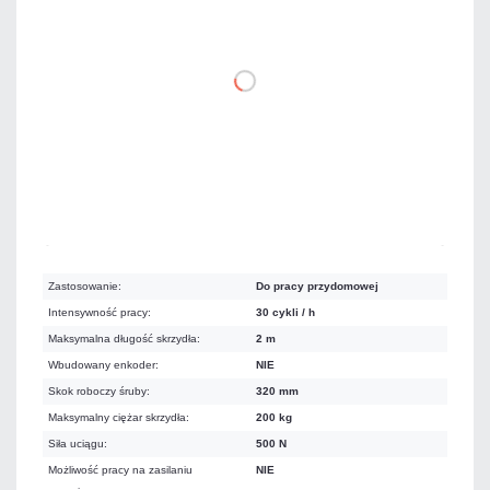
3 526,41 zł
netto: 2 867,00 zł
DO KOSZYKA
Na zamówienie
Czas realizacji:
5 dni
Zastosowanie:
Do pracy przydomowej
Intensywność pracy:
30 cykli / h
Maksymalna długość skrzydła:
2 m
Wbudowany enkoder:
NIE
Skok roboczy śruby:
320 mm
Maksymalny ciężar skrzydła:
200 kg
Siła uciągu:
500 N
Możliwość pracy na zasilaniu
NIE