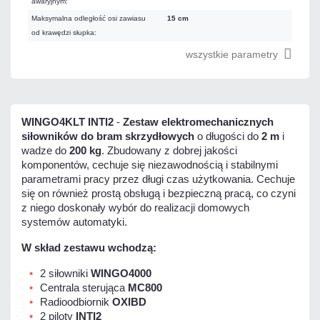
awaryjnym:
Maksymalna odległość osi zawiasu
15 cm
od krawędzi słupka:
wszystkie parametry
WINGO4KLT INTI2
-
Zestaw elektromechanicznych
siłowników do bram skrzydłowych
o długości do
2 m
i
wadze do
200 kg
. Zbudowany z dobrej jakości
komponentów, cechuje się niezawodnością i stabilnymi
parametrami pracy przez długi czas użytkowania. Cechuje
się on również prostą obsługą i bezpieczną pracą, co czyni
z niego doskonały wybór do realizacji domowych
systemów automatyki.
W skład zestawu wchodzą:
2 siłowniki
WINGO4000
Centrala sterująca
MC800
Radioodbiornik
OXIBD
2 piloty
INTI2