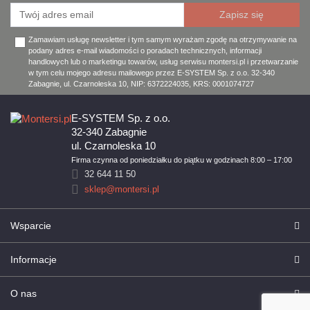
Zamawiam usługę newsletter i tym samym wyrażam zgodę na otrzymywanie na
podany adres e-mail wiadomości o poradach technicznych, informacji
handlowych lub o marketingu towarów, usług serwisu montersi.pl i przetwarzanie
w tym celu mojego adresu mailowego przez E-SYSTEM Sp. z o.o. 32-340
Zabagnie, ul. Czarnoleska 10, NIP: 6372224035, KRS: 0001074727
E-SYSTEM Sp. z o.o.
32-340 Zabagnie
ul. Czarnoleska 10
Firma czynna od poniedziałku do piątku w godzinach 8:00 – 17:00
32 644 11 50
sklep@montersi.pl
Wsparcie
Informacje
O nas