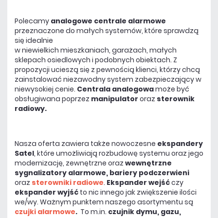
Polecamy
analogowe centrale alarmowe
przeznaczone do małych systemów, które sprawdzą
się idealnie
w niewielkich mieszkaniach, garażach, małych
sklepach osiedlowych i podobnych obiektach. Z
propozycji ucieszą się z pewnością klienci, którzy chcą
zainstalować niezawodny system zabezpieczający w
niewysokiej cenie.
Centrala analogowa
może być
obsługiwana poprzez
manipulator
oraz
sterownik
radiowy.
Nasza oferta zawiera także nowoczesne
ekspandery
Satel
, które umożliwiają rozbudowę systemu oraz jego
modernizację, zewnętrzne oraz
wewnętrzne
sygnalizatory alarmowe, bariery podczerwieni
oraz
sterowniki radiowe
.
Ekspander wejść
czy
ekspander wyjść
to nic innego jak zwiększenie ilości
we/wy. Ważnym punktem naszego asortymentu są
czujki alarmowe
.
To m.in.
czujnik dymu, gazu,