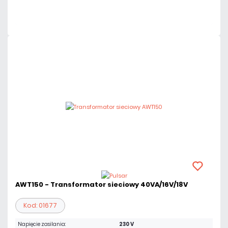
Czas realizacji:
24h
AWT150 - Transformator sieciowy 40VA/16V/18V
Kod: 01677
Napięcie zasilania:
230 V