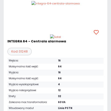
INTEGRA 64 - Centrala alarmowa
Kod: 01248
Wejścia:
16
Maksymalna ilość wejść:
64
Wyjścia:
16
Maksymalna ilość wyjść:
64
Wyjścia wysokoprądowe:
4
Wyjścia niskoprądowe:
12
Strefy:
32
Zalecana moc transformatora:
60 VA
Wbudowany moduł
Linia PSTN