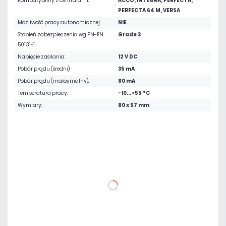
Kompatybilny z centralami:
ACCO, INTEGRA, PERFECTA,
PERFECTA 64 M, VERSA
Możliwość pracy autonomicznej:
NIE
Stopień zabezpieczenia wg PN-EN
Grade 3
50131-1:
Napięcie zasilania:
12 V DC
Pobór prądu (średni):
35 mA
Pobór prądu (maksymalny):
80 mA
Temperatura pracy:
-10...+55 °C
Wymiary:
80 x 57 mm
226,32 zł
netto: 184,00 zł
DO KOSZYKA
Dodaj do porównania