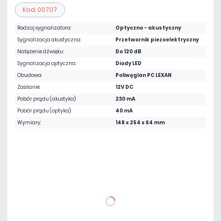
Kod: 00707
Rodzaj sygnalizatora:
Optyczno - akustyczny
Sygnalizacja akustyczna:
Przetwornik piezoelektryczny
Natężenie dźwięku:
Do 120 dB
Sygnalizacja optyczna:
Diody LED
Obudowa:
Poliwęglan PC LEXAN
Zasilanie:
12V DC
Pobór prądu (akustyka):
230 mA
Pobór prądu (optyka):
40 mA
Wymiary:
148 x 254 x 64 mm
158,67 zł
netto: 129,00 zł
DO KOSZYKA