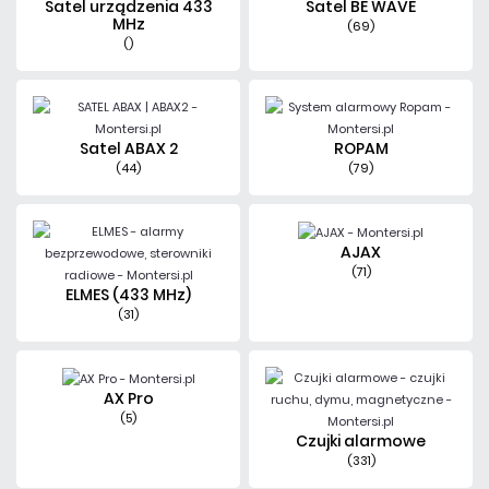
Satel urządzenia 433
Satel BE WAVE
MHz
(69)
()
Satel ABAX 2
ROPAM
(44)
(79)
AJAX
(71)
ELMES (433 MHz)
(31)
AX Pro
(5)
Czujki alarmowe
(331)