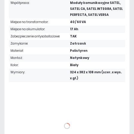
Współpraca:
Moduły komunikacyjne SATEL,
SATEL CA, SATEL INTEGRA, SATEL
PERFECTA, SATEL VERSA
Miejsce na transformator:
40 / 60 VA
Miejsce na akumulator:
17 Ah
Zabezpieczenie antysabotażowe:
TAK
Zamykanie:
Zatrzask
Materiał:
Polistyren
Montaż:
Natynkowy
Kolor:
Biały
Wymiary:
324 x 382 x 108 mm (szer. x wys.
x gł.)
199,26 zł
netto: 162,00 zł
DO KOSZYKA