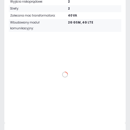
Wyjścia niskoprądowe:
2
Strefy:
2
Zalecana moc transformatora:
40 VA
Wbudowany moduł
2G GSM, 4G LTE
komunikacyjny:
664,20 zł
netto: 540,00 zł
DO KOSZYKA
Dodaj do porównania
Dużo
Czas realizacji:
24h