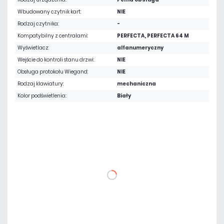
Wbudowany czytnik kart:
NIE
Rodzaj czytnika:
-
Kompatybilny z centralami:
PERFECTA, PERFECTA 64 M
Wyświetlacz:
alfanumeryczny
Wejście do kontroli stanu drzwi:
NIE
Obsługa protokołu Wiegand:
NIE
Rodzaj klawiatury:
mechaniczna
Kolor podświetlenia:
Biały
435,42 zł
netto: 354,00 zł
DO KOSZYKA
Dodaj do porównania
Dużo