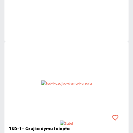
Dodaj do porównania
Dużo
Czas realizacji:
24h
TSD-1 - Czujka dymu i ciepła