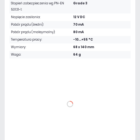
Stopień zabezpieczenia wg PN-EN
Grade 3
50131-1:
Napięcie zasilania:
12 V DC
Pobór prądu (średni):
70 mA
Pobór prądu (maksymalny):
80 mA
Temperatura pracy:
-10...+55 °C
Wymiary:
68 x 140 mm
Waga:
64 g
703,56 zł
netto: 572,00 zł
DO KOSZYKA
Dodaj do porównania
Dużo