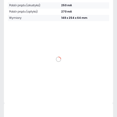
Pobór prądu (akustyka):
250 mA
Pobór prądu (optyka):
270 mA
Wymiary:
148 x 254 x 64 mm
200,49 zł
netto: 163,00 zł
DO KOSZYKA
Dodaj do porównania
Dużo
Czas realizacji:
24h