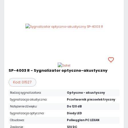
SP-4003 R - Sygnalizator optyczno-akustyczny
Kod: 01527
Rodzaj sygnalizatora:
Optyczno - akustyczny
Sygnalizacja akustyczna:
Przetwornik piezoelektryczny
Natężenie dźwięku:
Do 120 dB
Sygnalizacja optyczna:
Diody LED
Obudowa:
Poliwęglan PC LEXAN
Zasilanie:
12V DC