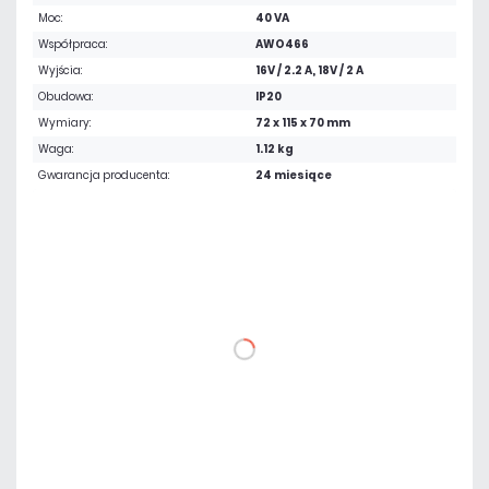
Moc:
40 VA
Współpraca:
AWO466
Wyjścia:
16V / 2.2 A, 18V / 2 A
Obudowa:
IP20
Wymiary:
72 x 115 x 70 mm
Waga:
1.12 kg
Gwarancja producenta:
24 miesiące
89,79 zł
netto: 73,00 zł
DO KOSZYKA
Dodaj do porównania
Dużo
Czas realizacji:
24h