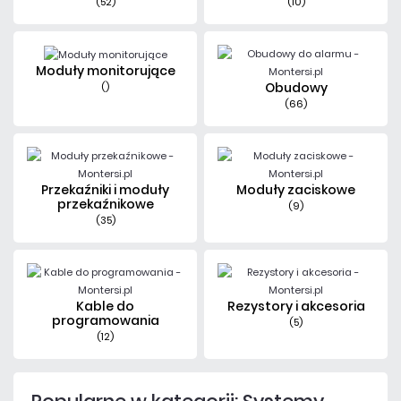
(52)
(10)
Moduły monitorujące
Obudowy
()
(66)
Przekaźniki i moduły
Moduły zaciskowe
przekaźnikowe
(9)
(35)
Kable do
Rezystory i akcesoria
programowania
(5)
(12)