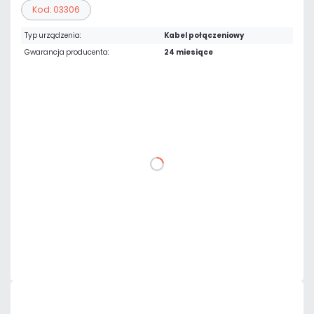
Kod: 03306
Typ urządzenia:
Kabel połączeniowy
Gwarancja producenta:
24 miesiące
19,68 zł
netto: 16,00 zł
DO KOSZYKA
Dodaj do porównania
Dużo
Czas realizacji:
24h