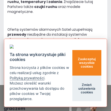
ruchu, temperatury i zalania
. Znajdziecie tutaj
Państwo także
czujki ruchu
oraz modele
magnetyczne.
Ofertę systemów alarmowych Satel uzupełniają
przewody
niezbędne do instalacji systemów
alarmowych oraz akcesoria, m.in.
moduły
przekaźnikowe i zaciskowe, kable do
programowania,
a także
akumulatory, baterie
i
wysokiej klasy
obudowy
. Zapraszamy!
Ta strona wykorzystuje pliki
cookies
Zaakceptuj
wszystkie
cookies
Strona korzysta z plików cookies w
celu realizacji usług zgodnie z
Polityką prywatności
.
Możesz określić warunki
Zmień
przechowywania lub dostępu do
ustawienia
cookies
Newsletter
plików cookies w Twojej
przeglądarce.
Stań się mocniejszym
graczem