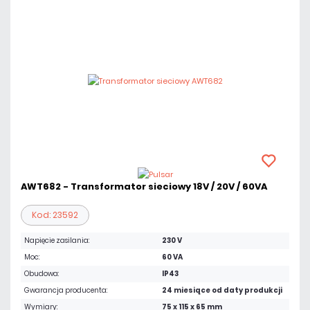
AWT682 - Transformator sieciowy 18V / 20V / 60VA
Kod: 23592
Napięcie zasilania:
230 V
Moc:
60 VA
Obudowa:
IP43
Gwarancja producenta:
24 miesiące od daty produkcji
Wymiary:
75 x 115 x 65 mm