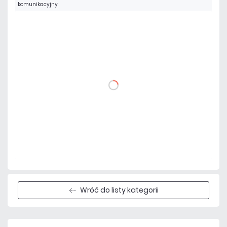
komunikacyjny:
861,00 zł
netto: 700,00 zł
DO KOSZYKA
Dodaj do porównania
Dużo
Czas realizacji:
24h
Wróć do listy kategorii