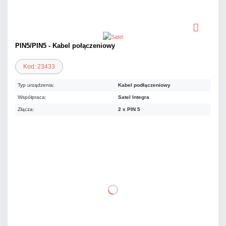
PIN5/PIN5 - Kabel połączeniowy
Kod: 23433
Typ urządzenia:
Kabel podłączeniowy
Współpraca:
Satel Integra
Złącza:
2 x PIN 5
23,37 zł
netto: 19,00 zł
DO KOSZYKA
Dodaj do porównania