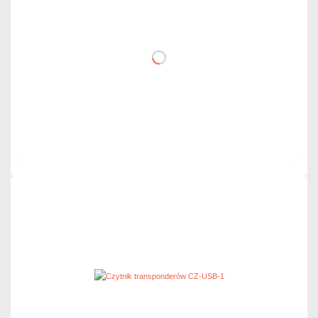
DO KOSZYKA
Dodaj do porównania
Dużo
Czas realizacji:
24h