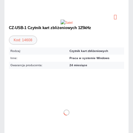
CZ-USB-1 Czytnik kart zbliżeniowych 125kHz
Kod: 14608
Rodzaj:
Czytnik kart zbliżeniowych
Inne:
Praca w systemie Windows
Gwarancja producenta:
24 miesiące
279,21 zł
netto: 227,00 zł
DO KOSZYKA
Dodaj do porównania