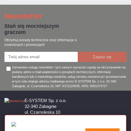
Newsletter
Stań się mocniejszym
graczem
Otrzymuj porady techniczne oraz informacje o
nowościach i promocjach
Zamawiam usługę newsletter i tym samym wyrażam zgodę na otrzymywanie na
podany adres e-mail wiadomości o poradach technicznych, informacji
handlowych lub o marketingu towarów, usług serwisu montersi.pl i przetwarzanie
w tym celu mojego adresu mailowego przez E-SYSTEM Sp. z o.o. 32-340
Zabagnie, ul. Czarnoleska 10, NIP: 6372224035, KRS: 0001074727
E-SYSTEM Sp. z o.o.
32-340 Zabagnie
ul. Czarnoleska 10
Firma czynna od poniedziałku do piątku w godzinach 8:00 – 17:00
32 644 11 50
sklep@montersi.pl