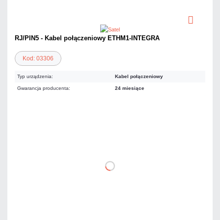
RJ/PIN5 - Kabel połączeniowy ETHM1-INTEGRA
Kod: 03306
Typ urządzenia:
Kabel połączeniowy
Gwarancja producenta:
24 miesiące
19,68 zł
netto: 16,00 zł
DO KOSZYKA
Dodaj do porównania
Dużo