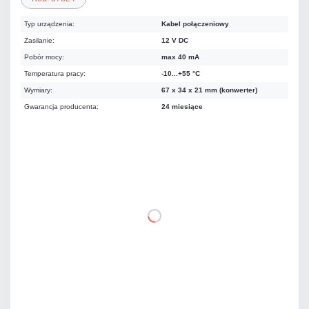
Typ urządzenia:
Kabel połączeniowy
Zasilanie:
12 V DC
Pobór mocy:
max 40 mA
Temperatura pracy:
-10...+55 °C
Wymiary:
67 x 34 x 21 mm (konwerter)
Gwarancja producenta:
24 miesiące
104,55 zł
netto: 85,00 zł
DO KOSZYKA
Dodaj do porównania
Mało
Czas realizacji:
24h