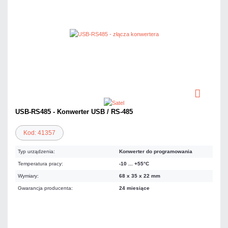
USB-RS485 - Konwerter USB / RS-485
Kod: 41357
Typ urządzenia:
Konwerter do programowania
Temperatura pracy:
-10 ... +55°C
Wymiary:
68 x 35 x 22 mm
Gwarancja producenta:
24 miesiące
184,50 zł
netto: 150,00 zł