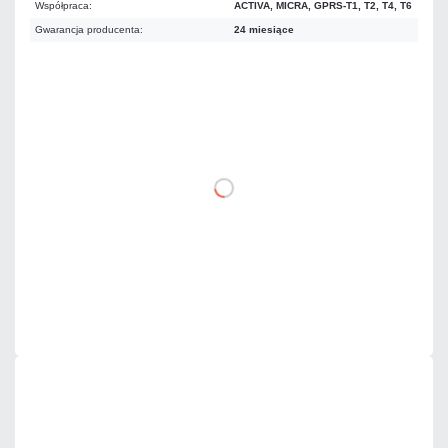
Współpraca:
ACTIVA, MICRA, GPRS-T1, T2, T4, T6
Gwarancja producenta:
24 miesiące
19,68 zł
netto: 16,00 zł
DO KOSZYKA
Dodaj do porównania
Na zamówienie
Czas realizacji:
72h