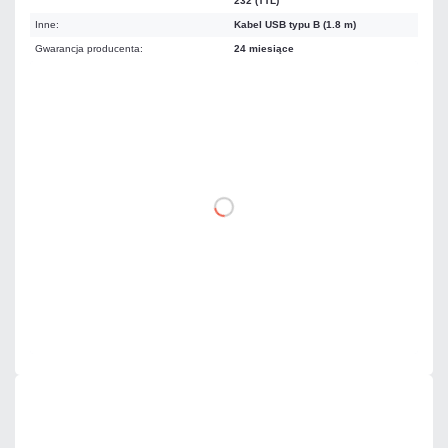
232 (TTL)
Inne:
Kabel USB typu B (1.8 m)
Gwarancja producenta:
24 miesiące
172,20 zł
netto: 140,00 zł
DO KOSZYKA
Dodaj do porównania
Dużo
Czas realizacji:
24h