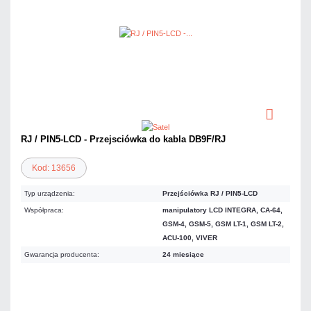
RJ / PIN5-LCD - Przejsciówka do kabla DB9F/RJ
Kod: 13656
Typ urządzenia:
Przejściówka RJ / PIN5-LCD
Współpraca:
manipulatory LCD INTEGRA, CA-64,
GSM-4, GSM-5, GSM LT-1, GSM LT-2,
ACU-100, VIVER
Gwarancja producenta:
24 miesiące
19,68 zł
netto: 16,00 zł