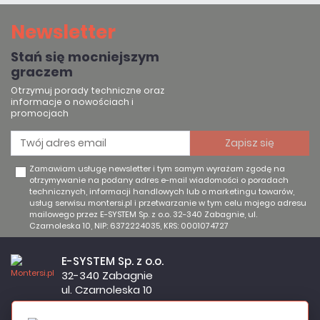
Newsletter
Stań się mocniejszym
graczem
Otrzymuj porady techniczne oraz
informacje o nowościach i
promocjach
Zamawiam usługę newsletter i tym samym wyrażam zgodę na
otrzymywanie na podany adres e-mail wiadomości o poradach
technicznych, informacji handlowych lub o marketingu towarów,
usług serwisu montersi.pl i przetwarzanie w tym celu mojego adresu
mailowego przez E-SYSTEM Sp. z o.o. 32-340 Zabagnie, ul.
Czarnoleska 10, NIP: 6372224035, KRS: 0001074727
E-SYSTEM Sp. z o.o.
32-340 Zabagnie
ul. Czarnoleska 10
Firma czynna od poniedziałku do piątku w godzinach 8:00 –
17:00