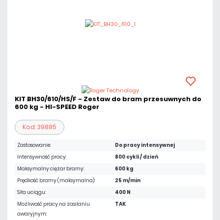
KIT BH30/610/HS/F - Zestaw do bram przesuwnych do
600 kg - HI-SPEED Roger
Kod: 39885
Zastosowanie:
Do pracy intensywnej
Intensywność pracy:
800 cykli / dzień
Maksymalny ciężar bramy:
600 kg
Prędkość bramy (maksymalna):
25 m/min
Siła uciągu:
400 N
Możliwość pracy na zasilaniu
TAK
awaryjnym: