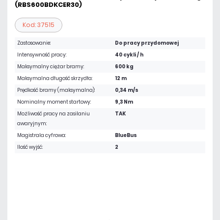
(RBS600BDKCER30)
Kod: 37515
Zastosowanie:
Do pracy przydomowej
Intensywność pracy:
40 cykli / h
Maksymalny ciężar bramy:
600 kg
Maksymalna długość skrzydła:
12 m
Prędkość bramy (maksymalna):
0,34 m/s
Nominalny moment startowy:
9,3 Nm
Możliwość pracy na zasilaniu
TAK
awaryjnym:
Magistrala cyfrowa:
BlueBus
Ilość wyjść:
2
3 228,75 zł
netto: 2 625,00 zł