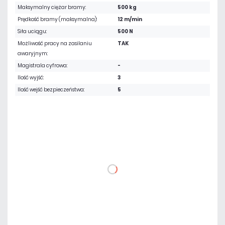
Maksymalny ciężar bramy:
500 kg
Prędkość bramy (maksymalna):
12 m/min
Siła uciągu:
500 N
Możliwość pracy na zasilaniu
TAK
awaryjnym:
Magistrala cyfrowa:
-
Ilość wyjść:
3
Ilość wejść bezpieczeństwa:
5
3 456,30 zł
netto: 2 810,00 zł
DO KOSZYKA
Dodaj do porównania
Dużo