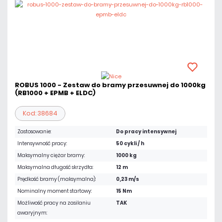
ROBUS 1000 - Zestaw do bramy przesuwnej do 1000kg
(RB1000 + EPMB + ELDC)
Kod: 38684
Zastosowanie:
Do pracy intensywnej
Intensywność pracy:
50 cykli / h
Maksymalny ciężar bramy:
1000 kg
Maksymalna długość skrzydła:
12 m
Prędkość bramy (maksymalna):
0,23 m/s
Nominalny moment startowy:
15 Nm
Możliwość pracy na zasilaniu
TAK
awaryjnym: