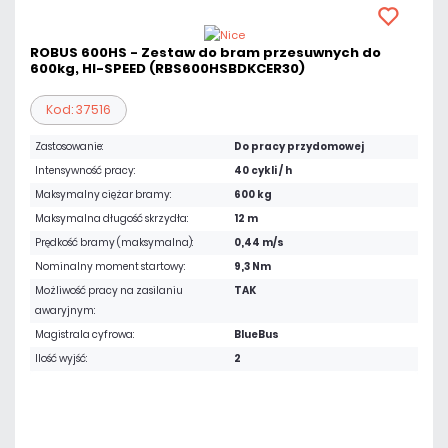
ROBUS 600HS - Zestaw do bram przesuwnych do
600kg, HI-SPEED (RBS600HSBDKCER30)
Kod: 37516
Zastosowanie:
Do pracy przydomowej
Intensywność pracy:
40 cykli / h
Maksymalny ciężar bramy:
600 kg
Maksymalna długość skrzydła:
12 m
Prędkość bramy (maksymalna):
0,44 m/s
Nominalny moment startowy:
9,3 Nm
Możliwość pracy na zasilaniu
TAK
awaryjnym:
Magistrala cyfrowa:
BlueBus
Ilość wyjść:
2
3 552,24 zł
netto: 2 888,00 zł