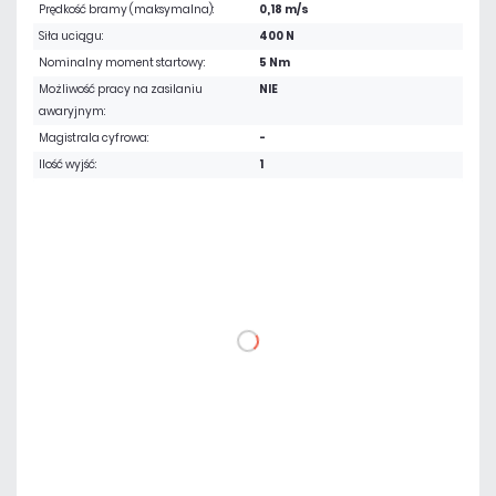
Prędkość bramy (maksymalna):
0,18 m/s
Siła uciągu:
400 N
Nominalny moment startowy:
5 Nm
Możliwość pracy na zasilaniu
NIE
awaryjnym:
Magistrala cyfrowa:
-
Ilość wyjść:
1
2 324,70 zł
netto: 1 890,00 zł
DO KOSZYKA
Dodaj do porównania
Mało
Czas realizacji:
24h