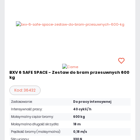
BXV 6 SAFE SPACE - Zestaw do bram przesuwnych 600
kg
Kod: 36432
Zastosowanie:
Do pracy intensywnej
Intensywność pracy:
40 cykli / h
Maksymalny ciężar bramy:
600 kg
Maksymalna długość skrzydła:
18 m
Prędkość bramy (maksymalna):
0,18 m/s
Siła uciągu:
330 N