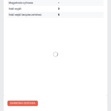
Magistrala cyfrowa:
-
Ilość wyjść:
3
Ilość wejść bezpieczeństwa:
5
4 268,10 zł
netto: 3 470,00 zł
DO KOSZYKA
Dodaj do porównania
Dużo
Czas realizacji:
24h
DARMOWA DOSTAWA