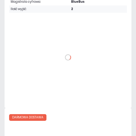
Magistrala cyfrowa:
BlueBus
Ilość wyjść:
2
4 083,60 zł
netto: 3 320,00 zł
DO KOSZYKA
Dodaj do porównania
Na zamówienie
Czas realizacji:
4 dni
DARMOWA DOSTAWA