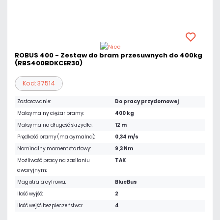
ROBUS 400 - Zestaw do bram przesuwnych do 400kg
(RBS400BDKCER30)
Kod: 37514
Zastosowanie:
Do pracy przydomowej
Maksymalny ciężar bramy:
400 kg
Maksymalna długość skrzydła:
12 m
Prędkość bramy (maksymalna):
0,34 m/s
Nominalny moment startowy:
9,3 Nm
Możliwość pracy na zasilaniu
TAK
awaryjnym:
Magistrala cyfrowa:
BlueBus
Ilość wyjść:
2
Ilość wejść bezpieczeństwa:
4