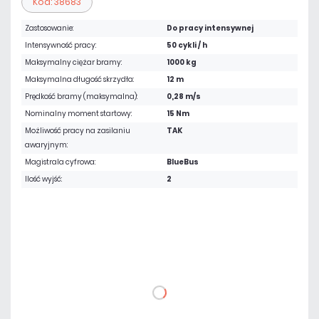
Kod: 38683
Zastosowanie:
Do pracy intensywnej
Intensywność pracy:
50 cykli / h
Maksymalny ciężar bramy:
1000 kg
Maksymalna długość skrzydła:
12 m
Prędkość bramy (maksymalna):
0,28 m/s
Nominalny moment startowy:
15 Nm
Możliwość pracy na zasilaniu
TAK
awaryjnym:
Magistrala cyfrowa:
BlueBus
Ilość wyjść:
2
3 616,20 zł
netto: 2 940,00 zł
DO KOSZYKA