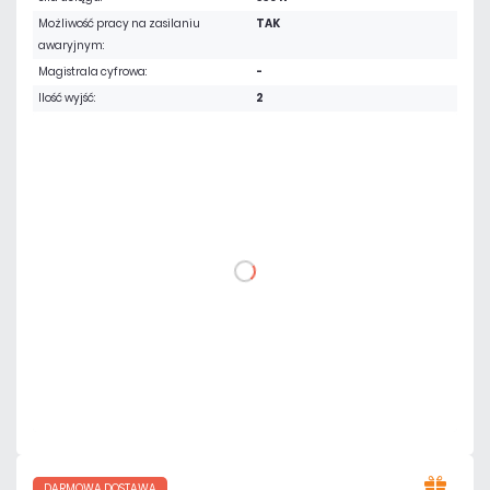
Możliwość pracy na zasilaniu
TAK
awaryjnym:
Magistrala cyfrowa:
-
Ilość wyjść:
2
2 521,50 zł
netto: 2 050,00 zł
DO KOSZYKA
Dodaj do porównania
Na zamówienie
Czas realizacji:
72h
DARMOWA DOSTAWA