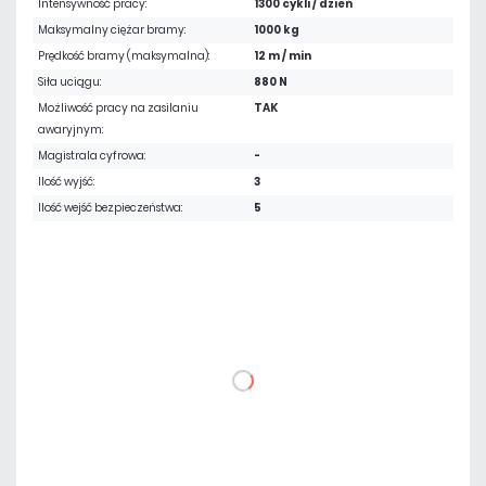
Intensywność pracy:
1300 cykli / dzień
Maksymalny ciężar bramy:
1000 kg
Prędkość bramy (maksymalna):
12 m / min
Siła uciągu:
880 N
Możliwość pracy na zasilaniu
TAK
awaryjnym:
Magistrala cyfrowa:
-
Ilość wyjść:
3
Ilość wejść bezpieczeństwa:
5
4 587,90 zł
netto: 3 730,00 zł
DO KOSZYKA
Dodaj do porównania
Dużo