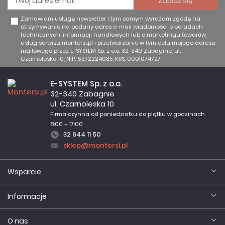
Zamawiam usługę newsletter i tym samym wyrażam zgodę na
otrzymywanie na podany adres e-mail wiadomości o poradach
technicznych, informacji handlowych lub o marketingu towarów,
usług serwisu montersi.pl i przetwarzanie w tym celu mojego adresu
mailowego przez E-SYSTEM Sp. z o.o. 32-340 Zabagnie, ul.
Czarnoleska 10, NIP: 6372224035, KRS: 0001074727
E-SYSTEM Sp. z o.o.
32-340 Zabagnie
ul. Czarnoleska 10
Firma czynna od poniedziałku do piątku w godzinach
8:00 – 17:00
32 644 11 50
sklep@montersi.pl
Wsparcie
Informacje
O nas