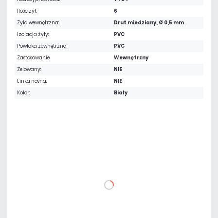
Ilość żył:
6
Żyła wewnętrzna:
Drut miedziany, Ø 0,5 mm
Izolacja żyły:
PVC
Powłoka zewnętrzna:
PVC
Zastosowanie:
Wewnętrzny
Żelowany:
NIE
Linka nośna:
NIE
Kolor:
Biały
Warianty:
1 m
100 m
147,60 zł
netto: 120,00 zł
DO KOSZYKA