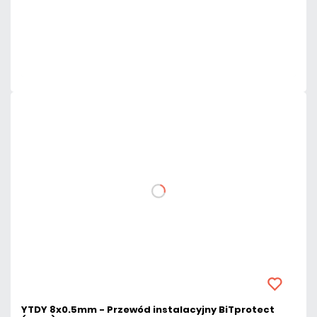
Dodaj do porównania
Mało
Czas realizacji:
24h
YTDY 8x0.5mm - Przewód instalacyjny BiTprotect