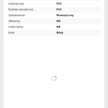
Izolacja żyły:
PVC
Powłoka zewnętrzna:
PVC
Zastosowanie:
Wewnętrzny
Żelowany:
NIE
Linka nośna:
NIE
Kolor:
Biały
Warianty:
1 m
100 m
344,40 zł
netto: 280,00 zł
DO KOSZYKA
Dodaj do porównania
Mało