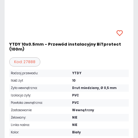
YTDY 10x0.5mm - Przewód instalacyjny BiTprotect
(100m)
Kod: 27888
Rodzaj przewodu:
YTDY
Ilość żył:
10
Żyła wewnętrzna:
Drut miedziany, Ø 0,5 mm
Izolacja żyły:
PVC
Powłoka zewnętrzna:
PVC
Zastosowanie:
Wewnętrzny
Żelowany:
NIE
Linka nośna:
NIE
Kolor:
Biały