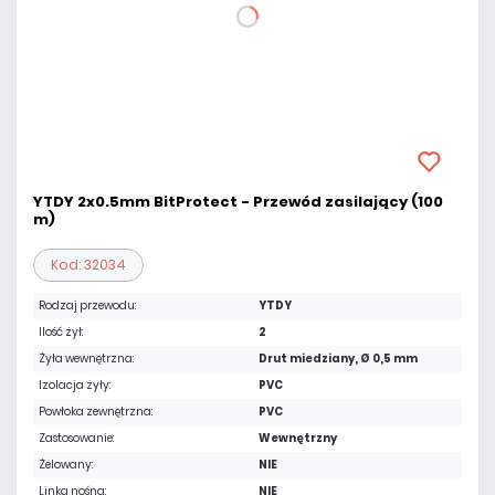
YTDY 2x0.5mm BitProtect - Przewód zasilający (100
m)
Kod: 32034
Rodzaj przewodu:
YTDY
Ilość żył:
2
Żyła wewnętrzna:
Drut miedziany, Ø 0,5 mm
Izolacja żyły:
PVC
Powłoka zewnętrzna:
PVC
Zastosowanie:
Wewnętrzny
Żelowany:
NIE
Linka nośna:
NIE