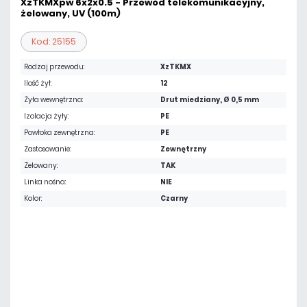
XzTKMXpw 6x2x0.5 - Przewód telekomunikacyjny,
żelowany, UV (100m)
Kod: 25155
Rodzaj przewodu:
XzTKMX
Ilość żył:
12
Żyła wewnętrzna:
Drut miedziany, Ø 0,5 mm
Izolacja żyły:
PE
Powłoka zewnętrzna:
PE
Zastosowanie:
Zewnętrzny
Żelowany:
TAK
Linka nośna:
NIE
Kolor:
Czarny
Warianty:
1 m
100 m
392,37 zł
netto: 319,00 zł