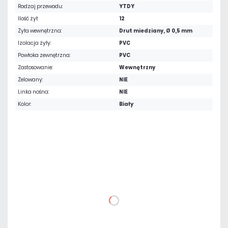
Rodzaj przewodu:
YTDY
Ilość żył:
12
Żyła wewnętrzna:
Drut miedziany, Ø 0,5 mm
Izolacja żyły:
PVC
Powłoka zewnętrzna:
PVC
Zastosowanie:
Wewnętrzny
Żelowany:
NIE
Linka nośna:
NIE
Kolor:
Biały
Warianty:
1 m
100 m
357,93 zł
netto: 291,00 zł
DO KOSZYKA