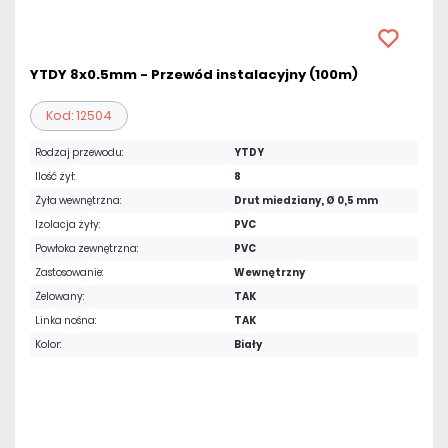
YTDY 8x0.5mm - Przewód instalacyjny (100m)
Kod: 12504
Rodzaj przewodu:
YTDY
Ilość żył:
8
Żyła wewnętrzna:
Drut miedziany, Ø 0,5 mm
Izolacja żyły:
PVC
Powłoka zewnętrzna:
PVC
Zastosowanie:
Wewnętrzny
Żelowany:
TAK
Linka nośna:
TAK
Kolor:
Biały
Warianty:
1 m
100 m