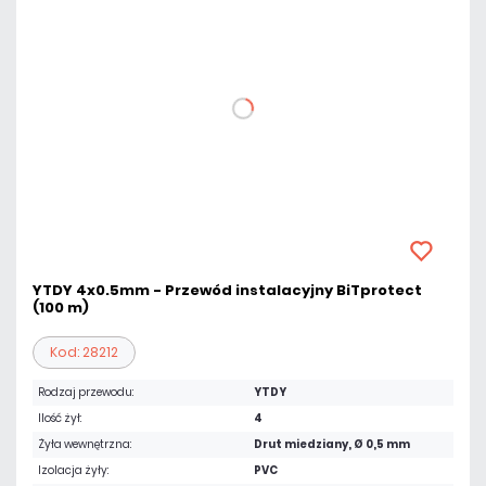
YTDY 4x0.5mm - Przewód instalacyjny BiTprotect
(100 m)
Kod: 28212
Rodzaj przewodu:
YTDY
Ilość żył:
4
Żyła wewnętrzna:
Drut miedziany, Ø 0,5 mm
Izolacja żyły:
PVC