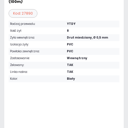
(100m)
Kod: 27890
Rodzaj przewodu:
YTDY
Ilość żył:
8
Żyła wewnętrzna:
Drut miedziany, Ø 0,5 mm
Izolacja żyły:
PVC
Powłoka zewnętrzna:
PVC
Zastosowanie:
Wewnętrzny
Żelowany:
TAK
Linka nośna:
TAK
Kolor:
Biały
Warianty:
1 m
100 m
190,65 zł
netto: 155,00 zł