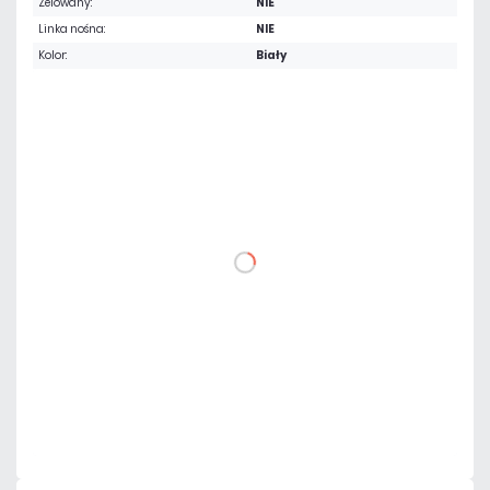
Żelowany:
NIE
Linka nośna:
NIE
Kolor:
Biały
Warianty:
1 m
100 m
307,50 zł
netto: 250,00 zł
DO KOSZYKA
Dodaj do porównania
Mało
Czas realizacji:
24h