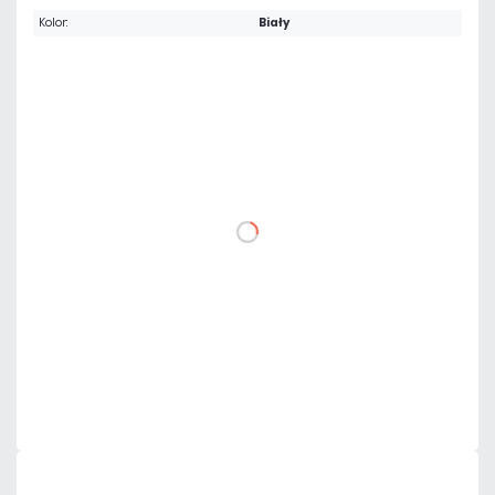
Kolor:
Biały
Warianty:
1 m
100 m
79,95 zł
netto: 65,00 zł
DO KOSZYKA
Dodaj do porównania
Mało
Czas realizacji:
24h