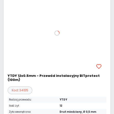
YTDY 12x0.5mm - Przewód instalacyjny BiTprotect
(100m)
Kod: 34135
Rodzaj przewodu:
YTDY
Ilość żył:
12
Żyła wewnętrzna:
Drut miedziany, Ø 0,5 mm