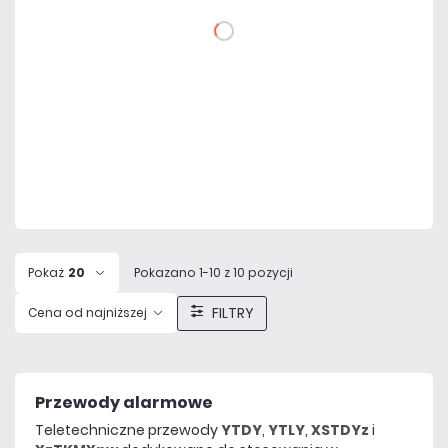
DO KOSZYKA
Dodaj do porównania
Na zamówienie
Czas realizacji:
72h
Pokaż
20
Pokazano 1-10 z 10 pozycji
FILTRY
Cena od najniższej
Przewody alarmowe
Teletechniczne przewody
YTDY
,
YTLY
,
XSTDYz
i