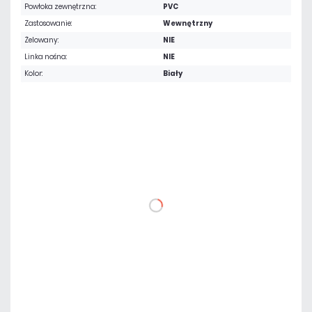
Powłoka zewnętrzna:
PVC
Zastosowanie:
Wewnętrzny
Żelowany:
NIE
Linka nośna:
NIE
Kolor:
Biały
Warianty:
1 m
100 m
104,55 zł
netto: 85,00 zł
DO KOSZYKA
Dodaj do porównania
Mało
Czas realizacji:
24h