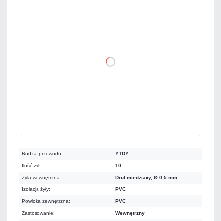
307,50 zł
netto: 250,00 zł
DO KOSZYKA
Mało
Czas realizacji:
24h
Rodzaj przewodu:
YTDY
Ilość żył:
10
Żyła wewnętrzna:
Drut miedziany, Ø 0,5 mm
Izolacja żyły:
PVC
Powłoka zewnętrzna:
PVC
Zastosowanie:
Wewnętrzny