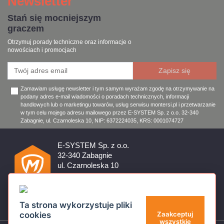
Newsletter
Stań się mocniejszym
graczem
Otrzymuj porady techniczne oraz informacje o
nowościach i promocjach
Zamawiam usługę newsletter i tym samym wyrażam zgodę na otrzymywanie na
podany adres e-mail wiadomości o poradach technicznych, informacji
handlowych lub o marketingu towarów, usług serwisu montersi.pl i przetwarzanie
w tym celu mojego adresu mailowego przez E-SYSTEM Sp. z o.o. 32-340
Zabagnie, ul. Czarnoleska 10, NIP: 6372224035, KRS: 0001074727
E-SYSTEM Sp. z o.o.
32-340 Zabagnie
ul. Czarnoleska 10
Firma czynna od poniedziałku do piątku w godzinach 8:00 –
17:00
32 644 11 50
Ta strona wykorzystuje pliki
sklep@montersi.pl
cookies
Zaakceptuj
wszystkie