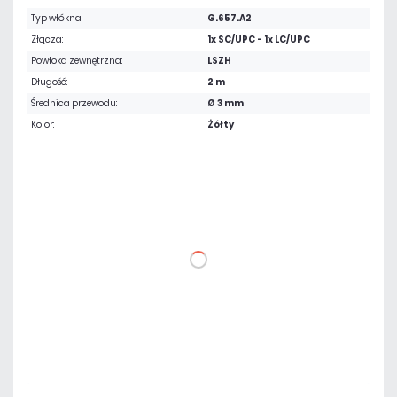
Typ włókna:
G.657.A2
Złącza:
1x SC/UPC - 1x LC/UPC
Powłoka zewnętrzna:
LSZH
Długość:
2 m
Średnica przewodu:
Ø 3 mm
Kolor:
Żółty
10,46 zł
netto: 8,50 zł
DO KOSZYKA
Dodaj do porównania
Czas realizacji:
24h