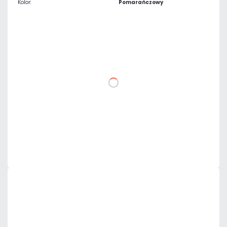
Kolor:
Pomarańczowy
11,80 zł
netto: 9,59 zł
DO KOSZYKA
Dodaj do porównania
Dużo
Czas realizacji:
24h