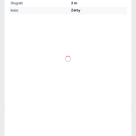
Długość:
2 m
Kolor:
Żółty
11,07 zł
netto: 9,00 zł
DO KOSZYKA
Dodaj do porównania
Dużo
Czas realizacji:
24h