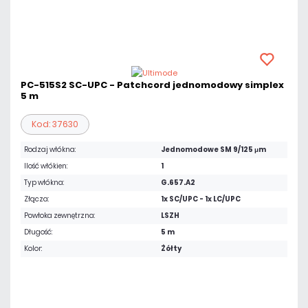
PC-515S2 SC-UPC - Patchcord jednomodowy simplex
5 m
Kod: 37630
Rodzaj włókna:
Jednomodowe SM 9/125 μm
Ilość włókien:
1
Typ włókna:
G.657.A2
Złącza:
1x SC/UPC - 1x LC/UPC
Powłoka zewnętrzna:
LSZH
Długość:
5 m
Kolor:
Żółty
12,30 zł
netto: 10,00 zł