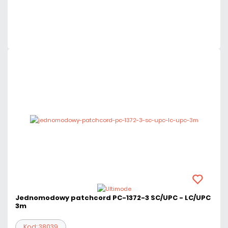
Dużo
Czas realizacji:
24h
Jednomodowy patchcord PC-1372-3 SC/UPC - LC/UPC
3m
Kod: 38039