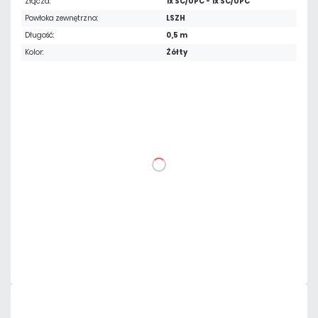
Złącza:
1x SC/UPC - 1x SC/UPC
Powłoka zewnętrzna:
LSZH
Długość:
0,5 m
Kolor:
Żółty
10,46 zł
netto: 8,50 zł
DO KOSZYKA
Dodaj do porównania
Mało
Czas realizacji:
24h