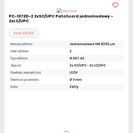
PC-1372D-2 2xSC/UPC Patchcord jednomodowy -
2xLC/UPC
Kod: 38250
Rodzaj włókna:
Jednomodowe SM 9/125 μm
Ilość włókien:
2
Typ włókna:
G.657.A2
Złącza:
2x SC/UPC - 2x LC/UPC
Powłoka zewnętrzna:
LSZH
Średnica przewodu:
Ø 3 mm
Kolor:
Żółty
20,91 zł
netto: 17,00 zł