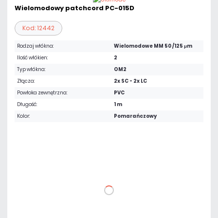
Wielomodowy patchcord PC-015D
Kod: 12442
Rodzaj włókna:
Wielomodowe MM 50 /125 μm
Ilość włókien:
2
Typ włókna:
OM2
Złącza:
2x SC - 2x LC
Powłoka zewnętrzna:
PVC
Długość:
1 m
Kolor:
Pomarańczowy
22,14 zł
netto: 18,00 zł
DO KOSZYKA
Dodaj do porównania