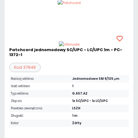
Patchcord jednomodowy SC/UPC - LC/UPC 1m - PC-
1372-1
Kod: 37848
Rodzaj włókna:
Jednomodowe SM 9/125 μm
Ilość włókien:
1
Typ włókna:
G.657.A2
Złącza:
1x SC/UPC - 1x LC/UPC
Powłoka zewnętrzna:
LSZH
Długość:
1 m
Kolor:
Żółty