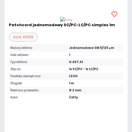
Patchcord jednomodowy SC/PC-LC/PC simplex 1m
Kod: 41058
Rodzaj włókna:
Jednomodowe SM 9/125 μm
Ilość włókien:
1
Typ włókna:
G.657.A1
Złącza:
1x SC/PC - 1x LC/PC
Powłoka zewnętrzna:
LSOH
Długość:
1 m
Średnica przewodu:
Ø 2 mm
Kolor:
Żółty
14,76 zł
netto: 12,00 zł