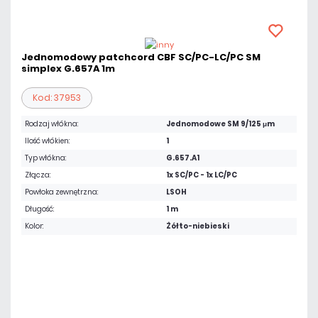
Jednomodowy patchcord CBF SC/PC-LC/PC SM
simplex G.657A 1m
Kod: 37953
Rodzaj włókna:
Jednomodowe SM 9/125 μm
Ilość włókien:
1
Typ włókna:
G.657.A1
Złącza:
1x SC/PC - 1x LC/PC
Powłoka zewnętrzna:
LSOH
Długość:
1 m
Kolor:
Żółto-niebieski
8,57 zł
netto: 6,97 zł