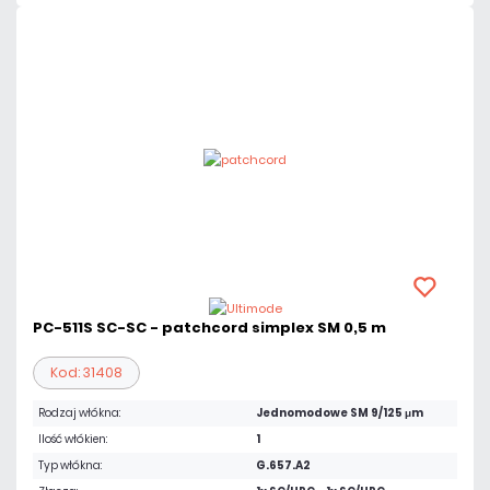
PC-511S SC-SC - patchcord simplex SM 0,5 m
Kod: 31408
Rodzaj włókna:
Jednomodowe SM 9/125 μm
Ilość włókien:
1
Typ włókna:
G.657.A2