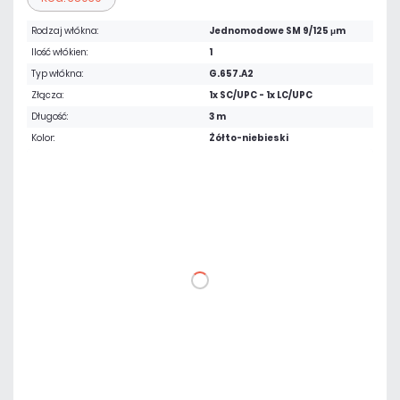
Rodzaj włókna:
Jednomodowe SM 9/125 μm
Ilość włókien:
1
Typ włókna:
G.657.A2
Złącza:
1x SC/UPC - 1x LC/UPC
Długość:
3 m
Kolor:
Żółto-niebieski
10,36 zł
netto: 8,42 zł
DO KOSZYKA
Dodaj do porównania
Dużo
Czas realizacji:
24h