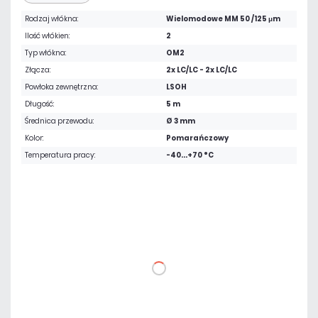
Rodzaj włókna:
Wielomodowe MM 50 /125 μm
Ilość włókien:
2
Typ włókna:
OM2
Złącza:
2x LC/LC - 2x LC/LC
Powłoka zewnętrzna:
LSOH
Długość:
5 m
Średnica przewodu:
Ø 3 mm
Kolor:
Pomarańczowy
Temperatura pracy:
-40...+70 °C
36,21 zł
netto: 29,44 zł
DO KOSZYKA
Dodaj do porównania