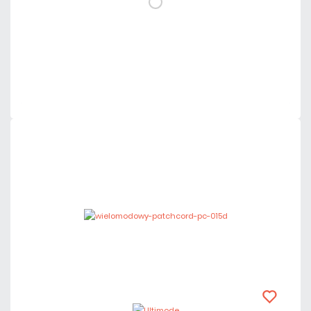
DO KOSZYKA
Dodaj do porównania
Dużo
Czas realizacji:
24h