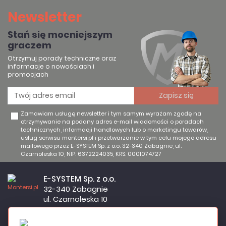
Newsletter
Stań się mocniejszym
graczem
Otrzymuj porady techniczne oraz
informacje o nowościach i
promocjach
Zamawiam usługę newsletter i tym samym wyrażam zgodę na
otrzymywanie na podany adres e-mail wiadomości o poradach
technicznych, informacji handlowych lub o marketingu towarów,
usług serwisu montersi.pl i przetwarzanie w tym celu mojego adresu
mailowego przez E-SYSTEM Sp. z o.o. 32-340 Zabagnie, ul.
Czarnoleska 10, NIP: 6372224035, KRS: 0001074727
E-SYSTEM Sp. z o.o.
32-340 Zabagnie
ul. Czarnoleska 10
Firma czynna od poniedziałku do piątku w godzinach 8:00 –
17:00