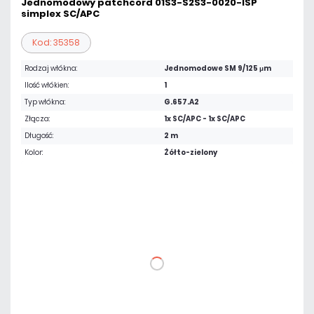
Jednomodowy patchcord 01S3-S2S3-0020-ISP
simplex SC/APC
Kod: 35358
Rodzaj włókna:
Jednomodowe SM 9/125 μm
Ilość włókien:
1
Typ włókna:
G.657.A2
Złącza:
1x SC/APC - 1x SC/APC
Długość:
2 m
Kolor:
Żółto-zielony
10,12 zł
netto: 8,23 zł
DO KOSZYKA
Dodaj do porównania