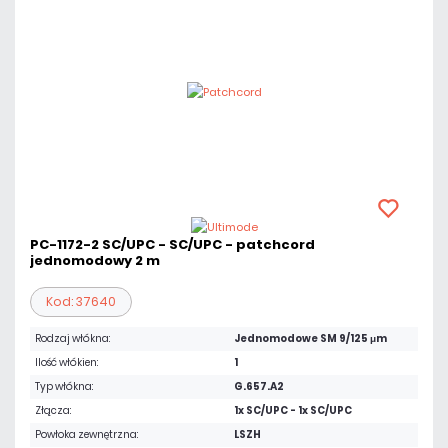
PC-1172-2 SC/UPC - SC/UPC - patchcord
jednomodowy 2 m
Kod: 37640
Rodzaj włókna:
Jednomodowe SM 9/125 μm
Ilość włókien:
1
Typ włókna:
G.657.A2
Złącza:
1x SC/UPC - 1x SC/UPC
Powłoka zewnętrzna:
LSZH