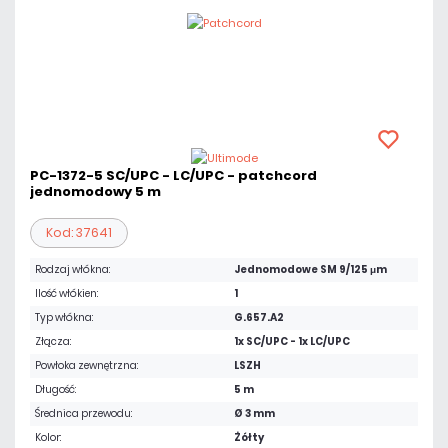
PC-1372-5 SC/UPC - LC/UPC - patchcord
jednomodowy 5 m
Kod: 37641
Rodzaj włókna:
Jednomodowe SM 9/125 μm
Ilość włókien:
1
Typ włókna:
G.657.A2
Złącza:
1x SC/UPC - 1x LC/UPC
Powłoka zewnętrzna:
LSZH
Długość:
5 m
Średnica przewodu:
Ø 3 mm
Kolor:
Żółty