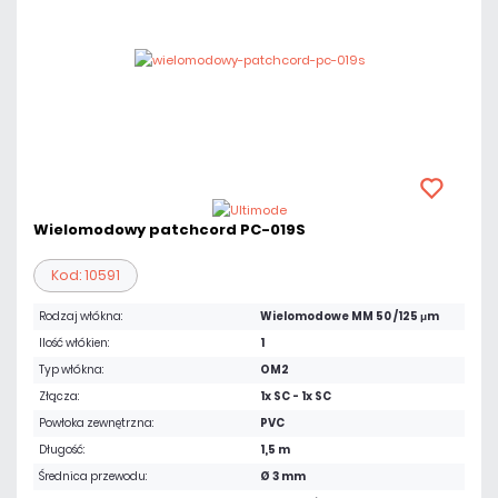
Wielomodowy patchcord PC-019S
Kod: 10591
Rodzaj włókna:
Wielomodowe MM 50 /125 μm
Ilość włókien:
1
Typ włókna:
OM2
Złącza:
1x SC - 1x SC
Powłoka zewnętrzna:
PVC
Długość:
1,5 m
Średnica przewodu:
Ø 3 mm