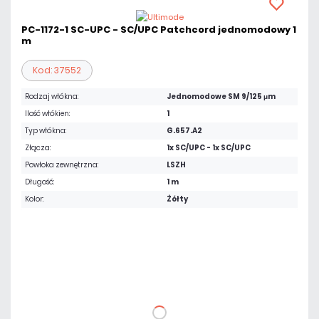
PC-1172-1 SC-UPC - SC/UPC Patchcord jednomodowy 1
m
Kod: 37552
Rodzaj włókna:
Jednomodowe SM 9/125 μm
Ilość włókien:
1
Typ włókna:
G.657.A2
Złącza:
1x SC/UPC - 1x SC/UPC
Powłoka zewnętrzna:
LSZH
Długość:
1 m
Kolor:
Żółty
9,84 zł
netto: 8,00 zł