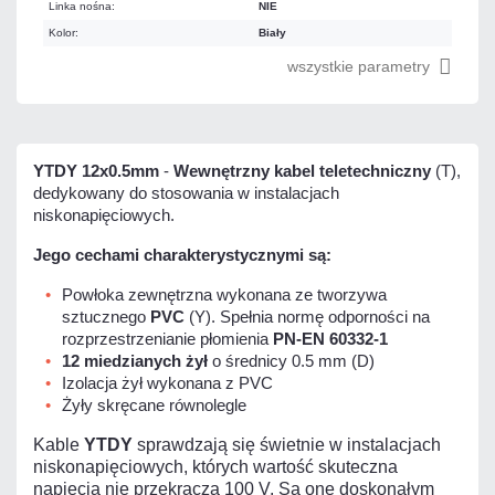
Linka nośna:
NIE
Kolor:
Biały
wszystkie parametry
YTDY 12x0.5mm
-
Wewnętrzny kabel teletechniczny
(T),
dedykowany do stosowania w instalacjach
niskonapięciowych.
Jego cechami charakterystycznymi są:
Powłoka zewnętrzna wykonana ze tworzywa
sztucznego
PVC
(Y). Spełnia normę odporności na
rozprzestrzenianie płomienia
PN-EN 60332-1
12 miedzianych żył
o średnicy 0.5 mm (D)
Izolacja żył wykonana z PVC
Żyły skręcane równolegle
Kable
YTDY
sprawdzają się świetnie w instalacjach
niskonapięciowych, których wartość skuteczna
napięcia nie przekracza 100 V. Są one doskonałym