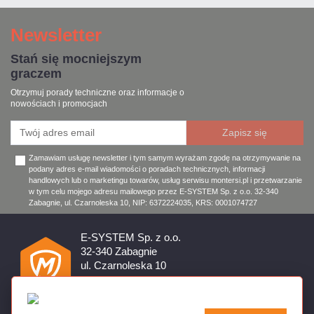
Newsletter
Stań się mocniejszym
graczem
Otrzymuj porady techniczne oraz informacje o
nowościach i promocjach
Zamawiam usługę newsletter i tym samym wyrażam zgodę na otrzymywanie na
podany adres e-mail wiadomości o poradach technicznych, informacji
handlowych lub o marketingu towarów, usług serwisu montersi.pl i przetwarzanie
w tym celu mojego adresu mailowego przez E-SYSTEM Sp. z o.o. 32-340
Zabagnie, ul. Czarnoleska 10, NIP: 6372224035, KRS: 0001074727
E-SYSTEM Sp. z o.o.
32-340 Zabagnie
ul. Czarnoleska 10
Firma czynna od poniedziałku do piątku w godzinach 8:00 –
17:00
32 644 11 50