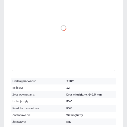
3,58 zł
netto: 2,91 zł
DO KOSZYKA
Mało
Czas realizacji:
24h
Rodzaj przewodu:
YTDY
Ilość żył:
12
Żyła wewnętrzna:
Drut miedziany, Ø 0,5 mm
Izolacja żyły:
PVC
Powłoka zewnętrzna:
PVC
Zastosowanie:
Wewnętrzny
Żelowany:
NIE