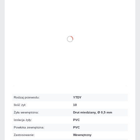
259,53 zł
netto: 211,00 zł
DO KOSZYKA
Na zamówienie
Czas realizacji:
4 dni
Rodzaj przewodu:
YTDY
Ilość żył:
10
Żyła wewnętrzna:
Drut miedziany, Ø 0,5 mm
Izolacja żyły:
PVC
Powłoka zewnętrzna:
PVC
Zastosowanie:
Wewnętrzny