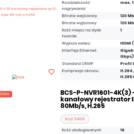
Rozdzielczość
max. 
nagrywania:
Bitrate wejściowy:
120 Mb
Bitrate wyjściowy:
120 Mb
Ilość miejsc na dyski
1
twarde:
Wyjścia wideo:
HDMI (
Interfejs Ethernet:
Gigabi
Gbps)
Standard ONVIF:
Profil 
Kompresja obrazu:
H.264,
H.265
BCS-P-NVR1601-4K(3) -
STAWA
kanałowy rejestrator I
80Mb/s, H.265
Kod: 34013
Ilość obsługiwanych
16