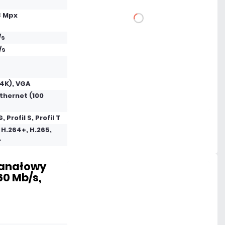
8 Mpx
DO KOSZYKA
/s
Dodaj do porównania
/s
Dużo
4K), VGA
thernet (100
Czas realizacji:
24h
G, Profil S, Profil T
 H.264+, H.265,
+
kanałowy
160 Mb/s,
1 277,97 zł
netto: 1 039,00 zł