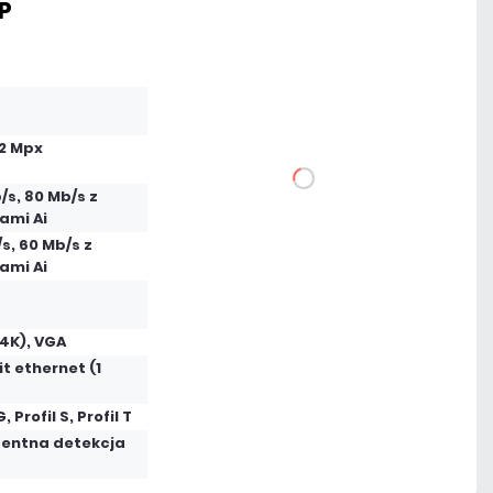
IP
1 597,77 zł
netto: 1 299,00 zł
12 Mpx
DO KOSZYKA
/s, 80 Mb/s z
ami Ai
Dodaj do porównania
s, 60 Mb/s z
ami Ai
Dużo
4K), VGA
Czas realizacji:
24h
t ethernet (1
G, Profil S, Profil T
gentna detekcja