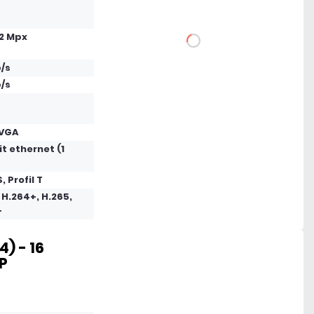
12 Mpx
DO KOSZYKA
/s
Dodaj do porównania
/s
Dużo
 VGA
t ethernet (1
Czas realizacji:
24h
S, Profil T
 H.264+, H.265,
+
) - 16
IP
1 425,57 zł
netto: 1 159,00 zł