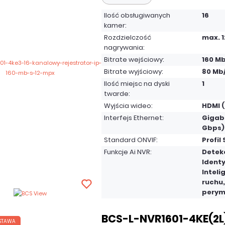
Ilość obsługiwanych
16
kamer:
Rozdzielczość
max. 
nagrywania:
Bitrate wejściowy:
160 Mb
Bitrate wyjściowy:
80 Mb
Ilość miejsc na dyski
1
twarde:
Wyjścia wideo:
HDMI (
Interfejs Ethernet:
Gigabi
Gbps)
Standard ONVIF:
Profil 
Funkcje Ai NVR:
Detek
Identy
Inteli
ruchu
perym
BCS-L-NVR1601-4KE(2L)
STAWA