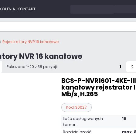
KOLENIA
KONTAKT
Rejestratory NVR 16 kanałowe
atory NVR 16 kanałowe
1
2
Pokazano 1-20 z 38 pozycji
BCS-P-NVR1601-4KE-III 
kanałowy rejestrator IP
Mb/s, H.265
Kod: 30027
Ilość obsługiwanych
16
kamer:
Rozdzielczość
max. 