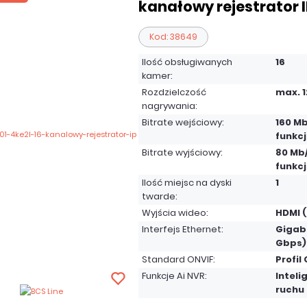
kanałowy rejestrator 
Kod: 38649
Ilość obsługiwanych
16
kamer:
Rozdzielczość
max. 
nagrywania:
Bitrate wejściowy:
160 Mb
funkcj
Bitrate wyjściowy:
80 Mb/
funkcj
Ilość miejsc na dyski
1
twarde:
Wyjścia wideo:
HDMI (
Interfejs Ethernet:
Gigabi
Gbps)
Standard ONVIF:
Profil 
Funkcje Ai NVR:
Inteli
ruchu