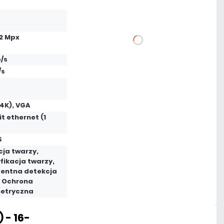
12 Mpx
DO KOSZYKA
/s
Dodaj do porównania
/s
Na zamówienie
4K), VGA
t ethernet (1
Czas realizacji:
48h
S
cja twarzy,
fikacja twarzy,
gentna detekcja
, Ochrona
etryczna
 - 16-