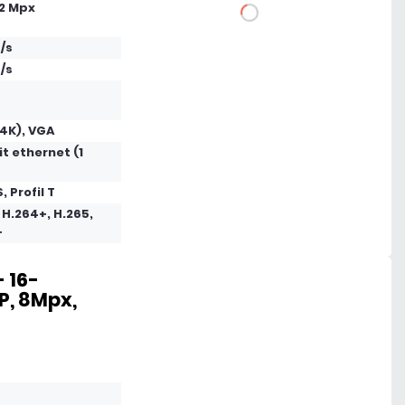
12 Mpx
DO KOSZYKA
/s
Dodaj do porównania
/s
Dużo
4K), VGA
t ethernet (1
Czas realizacji:
24h
S, Profil T
 H.264+, H.265,
+
 16-
P, 8Mpx,
1 044,27 zł
netto: 849,00 zł