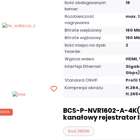
Ilość obsługiwanych
16
kamer:
Rozdzielczość
max. 
nagrywania:
Bitrate wejściowy:
160 Mb
Bitrate wyjściowy:
160 Mb
Ilość miejsc na dyski
2
twarde:
Wyjścia wideo:
HDMI,
Interfejs Ethernet:
Gigabi
Gbps)
Standard ONVIF:
Profil 
Kompresja obrazu:
H.264,
H.265
BCS-P-NVR1602-A-4K(4
STAWA
kanałowy rejestrator 
Kod: 39536