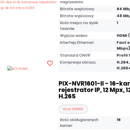
nagrywania:
Bitrate wejściowy:
64 Mb
Bitrate wyjściowy:
48 Mb
Ilość miejsc na dyski
1
twarde:
Wyjścia wideo:
HDMI (
Interfejs Ethernet:
Fast e
Mbps)
Standard ONVIF:
Profil 
Kompresja obrazu:
H.264,
H.265
PIX-NVR1601-II - 16-k
rejestrator IP, 12 Mpx, 
H.265
Kod: 36860
Ilość obsługiwanych
16
kamer: