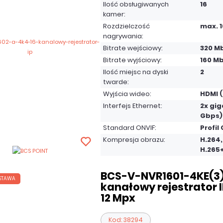
Ilość obsługiwanych
16
kamer:
Rozdzielczość
max. 
nagrywania:
Bitrate wejściowy:
320 M
Bitrate wyjściowy:
160 Mb
Ilość miejsc na dyski
2
twarde:
Wyjścia wideo:
HDMI (
Interfejs Ethernet:
2x gig
Gbps)
Standard ONVIF:
Profil 
Kompresja obrazu:
H.264,
H.265
BCS-V-NVR1601-4KE(3) 
STAWA
kanałowy rejestrator IP
12 Mpx
Kod: 38294