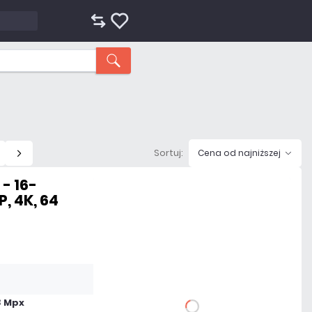
Sortuj:
Cena od najniższej
- 16-
, 4K, 64
626,07 zł
netto: 509,00 zł
8 Mpx