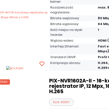
kamer:
Rozdzielczość
max. 
nagrywania:
Bitrate wejściowy:
80 Mb
Bitrate wyjściowy:
64 Mb
Ilość miejsc na dyski
1
twarde:
Wyjścia wideo:
HDMI (
Interfejs Ethernet:
Fast e
Mbps)
Standard ONVIF:
Profil 
Kompresja obrazu:
H.264,
H.265
PIX-NVR1602A-II - 16-
STAWA
rejestrator IP, 12 Mpx, 
H.265
Kod: 40337