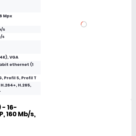
16 Mpx
DO KOSZYKA
b/s
/s
Dodaj do porównania
4K), VGA
Mało
abit ethernet (1
Czas realizacji:
24h
G, Profil S, Profil T
 H.264+, H.265,
+
- 16-
, 160 Mb/s,
1 442,79 zł
netto: 1 173,00 zł