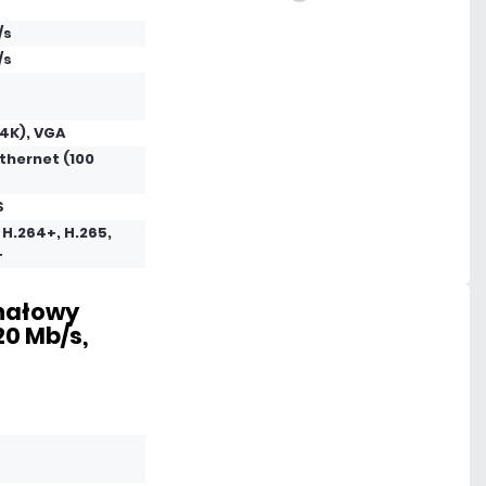
DO KOSZYKA
/s
Dodaj do porównania
/s
Na zamówienie
4K), VGA
thernet (100
Czas realizacji:
48h
S
 H.264+, H.265,
+
anałowy
120 Mb/s,
756,45 zł
netto: 615,00 zł