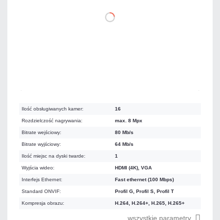
DO KOSZYKA
Dużo
Czas realizacji:
24h
Ilość obsługiwanych kamer:
16
Rozdzielczość nagrywania:
max. 8 Mpx
Bitrate wejściowy:
80 Mb/s
Bitrate wyjściowy:
64 Mb/s
Ilość miejsc na dyski twarde:
1
Wyjścia wideo:
HDMI (4K), VGA
Interfejs Ethernet:
Fast ethernet (100 Mbps)
Standard ONVIF:
Profil G, Profil S, Profil T
Kompresja obrazu:
H.264, H.264+, H.265, H.265+
wszystkie parametry