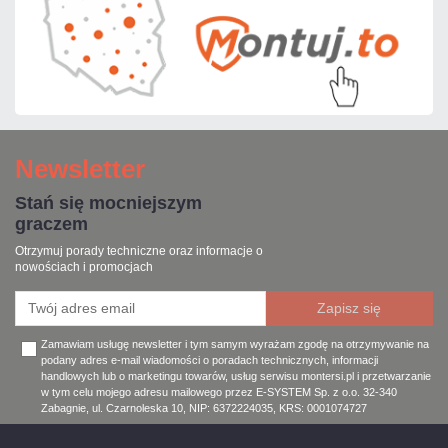
Newsletter
Stań się mocniejszym
graczem
Otrzymuj porady techniczne oraz informacje o
nowościach i promocjach
Zamawiam usługę newsletter i tym samym wyrażam zgodę na otrzymywanie na
podany adres e-mail wiadomości o poradach technicznych, informacji
handlowych lub o marketingu towarów, usług serwisu montersi.pl i przetwarzanie
w tym celu mojego adresu mailowego przez E-SYSTEM Sp. z o.o. 32-340
Zabagnie, ul. Czarnoleska 10, NIP: 6372224035, KRS: 0001074727