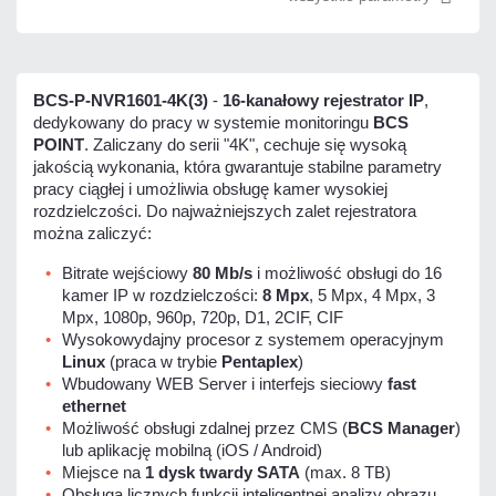
BCS-P-NVR1601-4K(3)
-
16-kanałowy rejestrator IP
,
dedykowany do pracy w systemie monitoringu
BCS
POINT
. Zaliczany do serii "4K", cechuje się wysoką
jakością wykonania, która gwarantuje stabilne parametry
pracy ciągłej i umożliwia obsługę kamer wysokiej
rozdzielczości. Do najważniejszych zalet rejestratora
można zaliczyć:
Bitrate wejściowy
80 Mb/s
i możliwość obsługi do 16
kamer IP w rozdzielczości:
8 Mpx
, 5 Mpx, 4 Mpx, 3
Mpx, 1080p, 960p, 720p, D1, 2CIF, CIF
Wysokowydajny procesor z systemem operacyjnym
Linux
(praca w trybie
Pentaplex
)
Wbudowany WEB Server i interfejs sieciowy
fast
ethernet
Możliwość obsługi zdalnej przez CMS (
BCS Manager
)
lub aplikację mobilną (iOS / Android)
Miejsce na
1 dysk twardy SATA
(max. 8 TB)
Obsługa licznych funkcji inteligentnej analizy obrazu