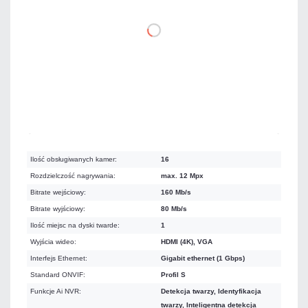
DO KOSZYKA
Na zamówienie
Czas realizacji:
48h
Ilość obsługiwanych kamer:
16
Rozdzielczość nagrywania:
max. 12 Mpx
Bitrate wejściowy:
160 Mb/s
Bitrate wyjściowy:
80 Mb/s
Ilość miejsc na dyski twarde:
1
Wyjścia wideo:
HDMI (4K), VGA
Interfejs Ethernet:
Gigabit ethernet (1 Gbps)
Standard ONVIF:
Profil S
Funkcje Ai NVR:
Detekcja twarzy, Identyfikacja
twarzy, Inteligentna detekcja