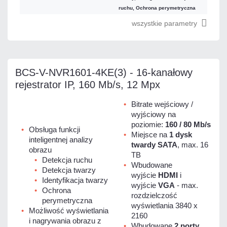
ruchu, Ochrona perymetryczna
wszystkie parametry
BCS-V-NVR1601-4KE(3) - 16-kanałowy
rejestrator IP, 160 Mb/s, 12 Mpx
Bitrate wejściowy /
wyjściowy na
poziomie:
160 / 80 Mb/s
Obsługa funkcji
Miejsce na
1 dysk
inteligentnej analizy
twardy SATA
, max. 16
obrazu
TB
Detekcja ruchu
Wbudowane
Detekcja twarzy
wyjście
HDMI
i
Identyfikacja twarzy
wyjście
VGA
- max.
Ochrona
rozdzielczość
perymetryczna
wyświetlania 3840 x
Możliwość wyświetlania
2160
i nagrywania obrazu z
Wbudowane
2 porty