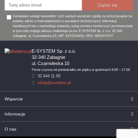
Zamawiam usługę newsletter i tym samym wyrażam zgodę na otrzymywanie na
podany adres e-mail wiadomości o poradach technicznych, informacji
handlowych lub o marketingu towarów, usług serwisu montersi.pl i przetwarzanie
w tym celu mojego adresu mailowego przez E-SYSTEM Sp. z o.o. 32-340
Zabagnie, ul. Czarnoleska 10, NIP: 6372224035, KRS: 0001074727
E-SYSTEM Sp. z o.o.
32-340 Zabagnie
ul. Czarnoleska 10
Firma czynna od poniedziałku do piątku w godzinach 8:00 – 17:00
32 644 11 50
sklep@montersi.pl
Wsparcie
Informacje
O nas