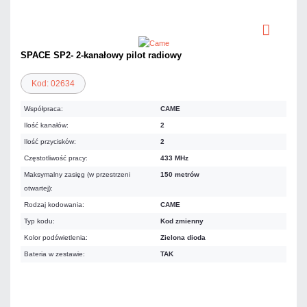
SPACE SP2- 2-kanałowy pilot radiowy
Kod: 02634
Współpraca:
CAME
Ilość kanałów:
2
Ilość przycisków:
2
Częstotliwość pracy:
433 MHz
Maksymalny zasięg (w przestrzeni
150 metrów
otwartej):
Rodzaj kodowania:
CAME
Typ kodu:
Kod zmienny
Kolor podświetlenia:
Zielona dioda
Bateria w zestawie:
TAK
86,10 zł
netto: 70,00 zł