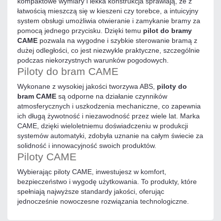
kompaktowe wymiary i lekka konstrukcja sprawiają, że z
łatwością mieszczą się w kieszeni czy torebce, a intuicyjny
system obsługi umożliwia otwieranie i zamykanie bramy za
pomocą jednego przycisku. Dzięki temu
pilot do bramy
CAME
pozwala na wygodne i szybkie sterowanie bramą z
dużej odległości, co jest niezwykle praktyczne, szczególnie
podczas niekorzystnych warunków pogodowych.
Piloty do bram CAME
Wykonane z wysokiej jakości tworzywa ABS,
piloty do
bram CAME
są odporne na działanie czynników
atmosferycznych i uszkodzenia mechaniczne, co zapewnia
ich długą żywotność i niezawodność przez wiele lat. Marka
CAME, dzięki wieloletniemu doświadczeniu w produkcji
systemów automatyki, zdobyła uznanie na całym świecie za
solidność i innowacyjność swoich produktów.
Piloty CAME
Wybierając piloty CAME, inwestujesz w komfort,
bezpieczeństwo i wygodę użytkowania. To produkty, które
spełniają najwyższe standardy jakości, oferując
jednocześnie nowoczesne rozwiązania technologiczne.