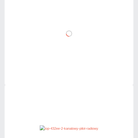
104,55 zł
netto: 85,00 zł
DO KOSZYKA
Dodaj do porównania
Dużo
Czas realizacji:
24h