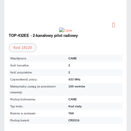
TOP-432EE - 2-kanałowy pilot radiowy
Kod: 18120
Współpraca:
CAME
Ilość kanałów:
2
Ilość przycisków:
2
Częstotliwość pracy:
433 MHz
Maksymalny zasięg (w przestrzeni
150 metrów
otwartej):
Rodzaj kodowania:
CAME
Typ kodu:
Kod stały
Bateria w zestawie:
TAK
Rodzaj baterii:
CR2016