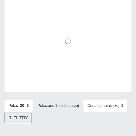
147,60 zł
netto: 120,00 zł
DO KOSZYKA
Dodaj do porównania
Na zamówienie
Czas realizacji:
72h
Pokaż
20
Pokazano 1-5 z 5 pozycji
Cena od najniższej
FILTRY