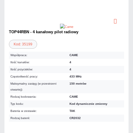
TOP44RBN - 4 kanałowy pilot radiowy
Kod: 35199
Współpraca:
CAME
Ilość kanałów:
4
Ilość przycisków:
4
Częstotliwość pracy:
433 MHz
Maksymalny zasięg (w przestrzeni
150 metrów
otwartej):
Rodzaj kodowania:
CAME
Typ kodu:
Kod dynamicznie zmienny
Bateria w zestawie:
TAK
Rodzaj baterii:
CR2032