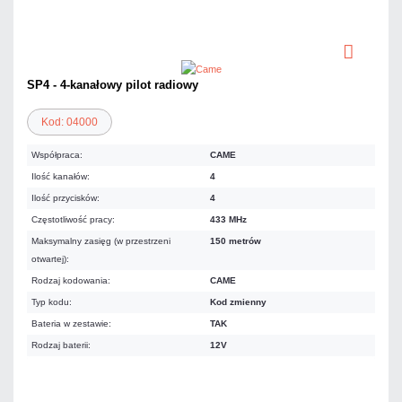
SP4 - 4-kanałowy pilot radiowy
Kod: 04000
Współpraca:
CAME
Ilość kanałów:
4
Ilość przycisków:
4
Częstotliwość pracy:
433 MHz
Maksymalny zasięg (w przestrzeni
150 metrów
otwartej):
Rodzaj kodowania:
CAME
Typ kodu:
Kod zmienny
Bateria w zestawie:
TAK
Rodzaj baterii:
12V
92,25 zł