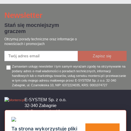
Newsletter
Stań się mocniejszym
graczem
Otrzymuj porady techniczne oraz informacje o
nowościach i promocjach
Zamawiam usługę newsletter i tym samym wyrażam zgodę na otrzymywanie na
podany adres e-mail wiadomości o poradach technicznych, informacji
handlowych lub o marketingu towarów, usług serwisu montersi.pl i przetwarzanie
w tym celu mojego adresu mailowego przez E-SYSTEM Sp. z o.o. 32-340
Zabagnie, ul. Czarnoleska 10, NIP: 6372224035, KRS: 0001074727
E-SYSTEM Sp. z o.o.
32-340 Zabagnie
ul. Czarnoleska 10
Firma czynna od poniedziałku do piątku w godzinach 8:00 – 17:00
32 644 11 50
Ta strona wykorzystuje pliki
sklep@montersi.pl