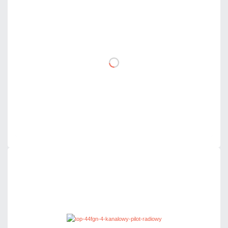
129,15 zł
netto: 105,00 zł
DO KOSZYKA
Dodaj do porównania
Mało
Czas realizacji:
24h