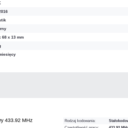
K
2016
stik
rny
x 68 x 13 mm
g
miesięcy
wy 433.92 MHz
Rodzaj kodowania:
Stałokodo
Częstotliwość pracy:
433,92 MH