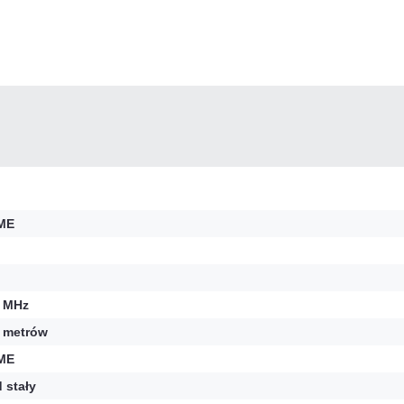
ME
 MHz
 metrów
ME
 stały