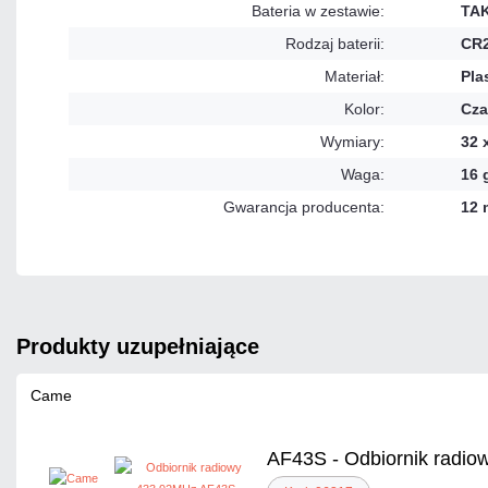
Bateria w zestawie:
TA
Rodzaj baterii:
CR
Materiał:
Pla
Kolor:
Cza
Wymiary:
32 
Waga:
16 
Gwarancja producenta:
12 
produkty uzupełniające
Came
AF43S - Odbiornik radio