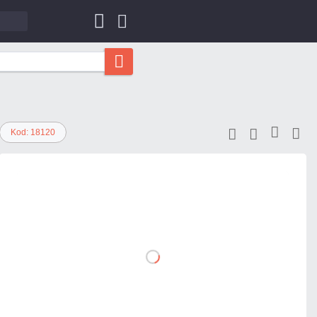
Kod: 18120
129,15 zł
netto: 105,00 zł
DO
KOSZYKA