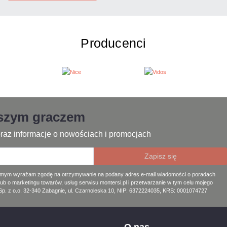
Producenci
jszym graczem
raz informacje o nowościach i promocjach
amym wyrażam zgodę na otrzymywanie na podany adres e-mail wiadomości o poradach
lub o marketingu towarów, usług serwisu montersi.pl i przetwarzanie w tym celu mojego
. z o.o. 32-340 Zabagnie, ul. Czarnoleska 10, NIP: 6372224035, KRS: 0001074727