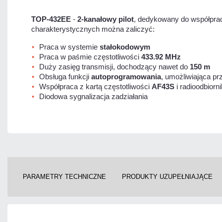
TOP-432EE
-
2-kanałowy pilot
, dedykowany do współpra
charakterystycznych można zaliczyć:
Praca w systemie
stałokodowym
Praca w paśmie częstotliwości
433.92 MHz
Duży zasięg transmisji, dochodzący nawet do
150 m
Obsługa funkcji
autoprogramowania
, umożliwiająca p
Współpraca z kartą częstotliwości
AF43S
i radioodbiorn
Diodowa sygnalizacja zadziałania
PARAMETRY TECHNICZNE
PRODUKTY UZUPEŁNIAJĄCE