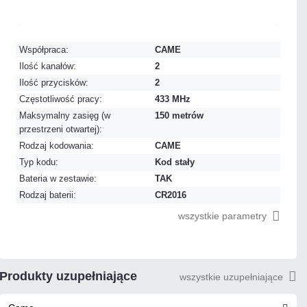
Mało
Czas realizacji:
24h
Współpraca:
CAME
Ilość kanałów:
2
Ilość przycisków:
2
Częstotliwość pracy:
433 MHz
Maksymalny zasięg (w
150 metrów
przestrzeni otwartej):
Rodzaj kodowania:
CAME
Typ kodu:
Kod stały
Bateria w zestawie:
TAK
Rodzaj baterii:
CR2016
wszystkie parametry
Produkty uzupełniające
wszystkie uzupełniające